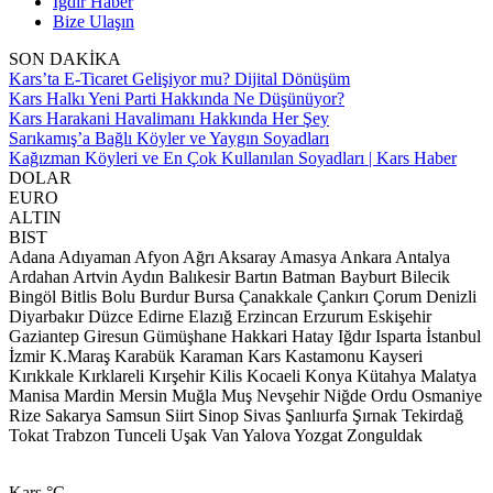
Iğdır Haber
Bize Ulaşın
SON DAKİKA
Kars’ta E-Ticaret Gelişiyor mu? Dijital Dönüşüm
Kars Halkı Yeni Parti Hakkında Ne Düşünüyor?
Kars Harakani Havalimanı Hakkında Her Şey
Sarıkamış’a Bağlı Köyler ve Yaygın Soyadları
Kağızman Köyleri ve En Çok Kullanılan Soyadları | Kars Haber
DOLAR
EURO
ALTIN
BIST
Adana
Adıyaman
Afyon
Ağrı
Aksaray
Amasya
Ankara
Antalya
Ardahan
Artvin
Aydın
Balıkesir
Bartın
Batman
Bayburt
Bilecik
Bingöl
Bitlis
Bolu
Burdur
Bursa
Çanakkale
Çankırı
Çorum
Denizli
Diyarbakır
Düzce
Edirne
Elazığ
Erzincan
Erzurum
Eskişehir
Gaziantep
Giresun
Gümüşhane
Hakkari
Hatay
Iğdır
Isparta
İstanbul
İzmir
K.Maraş
Karabük
Karaman
Kars
Kastamonu
Kayseri
Kırıkkale
Kırklareli
Kırşehir
Kilis
Kocaeli
Konya
Kütahya
Malatya
Manisa
Mardin
Mersin
Muğla
Muş
Nevşehir
Niğde
Ordu
Osmaniye
Rize
Sakarya
Samsun
Siirt
Sinop
Sivas
Şanlıurfa
Şırnak
Tekirdağ
Tokat
Trabzon
Tunceli
Uşak
Van
Yalova
Yozgat
Zonguldak
Kars
°C