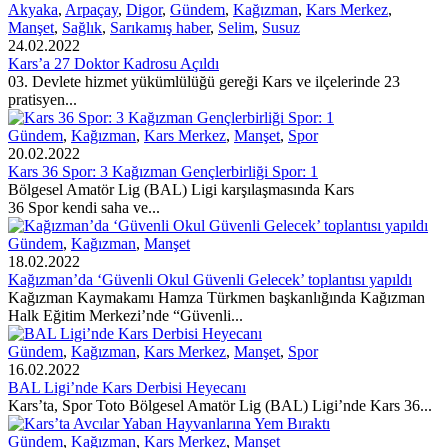
Akyaka
,
Arpaçay
,
Digor
,
Gündem
,
Kağızman
,
Kars Merkez
,
Manşet
,
Sağlık
,
Sarıkamış haber
,
Selim
,
Susuz
24.02.2022
Kars’a 27 Doktor Kadrosu Açıldı
03. Devlete hizmet yükümlülüğü gereği Kars ve ilçelerinde 23
pratisyen...
Gündem
,
Kağızman
,
Kars Merkez
,
Manşet
,
Spor
20.02.2022
Kars 36 Spor: 3 Kağızman Gençlerbirliği Spor: 1
Bölgesel Amatör Lig (BAL) Ligi karşılaşmasında Kars
36 Spor kendi saha ve...
Gündem
,
Kağızman
,
Manşet
18.02.2022
Kağızman’da ‘Güvenli Okul Güvenli Gelecek’ toplantısı yapıldı
Kağızman Kaymakamı Hamza Türkmen başkanlığında Kağızman
Halk Eğitim Merkezi’nde “Güvenli...
Gündem
,
Kağızman
,
Kars Merkez
,
Manşet
,
Spor
16.02.2022
BAL Ligi’nde Kars Derbisi Heyecanı
Kars’ta, Spor Toto Bölgesel Amatör Lig (BAL) Ligi’nde Kars 36...
Gündem
,
Kağızman
,
Kars Merkez
,
Manşet