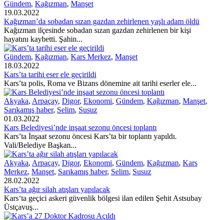
Gündem
,
Kağızman
,
Manşet
19.03.2022
Kağızman’da sobadan sızan gazdan zehirlenen yaşlı adam öldü
Kağızman ilçesinde sobadan sızan gazdan zehirlenen bir kişi
hayatını kaybetti. Şahin...
Gündem
,
Kağızman
,
Kars Merkez
,
Manşet
18.03.2022
Kars’ta tarihi eser ele geçirildi
Kars’ta polis, Roma ve Bizans dönemine ait tarihi eserler ele...
Akyaka
,
Arpaçay
,
Digor
,
Ekonomi
,
Gündem
,
Kağızman
,
Manşet
,
Sarıkamış haber
,
Selim
,
Susuz
01.03.2022
Kars Belediyesi’nde inşaat sezonu öncesi toplantı
Kars’ta İnşaat sezonu öncesi Kars’ta bir toplantı yapıldı.
Vali/Belediye Başkan...
Akyaka
,
Arpaçay
,
Digor
,
Ekonomi
,
Gündem
,
Kağızman
,
Kars
Merkez
,
Manşet
,
Sarıkamış haber
,
Selim
,
Susuz
28.02.2022
Kars’ta ağır silah atışları yapılacak
Kars‘ta geçici askeri güvenlik bölgesi ilan edilen Şehit Astsubay
Üstçavuş...