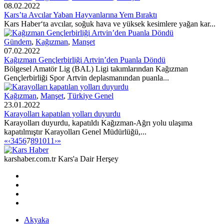
08.02.2022
Kars’ta Avcılar Yaban Hayvanlarına Yem Bıraktı
Kars Haber‘ta avcılar, soğuk hava ve yüksek kesimlere yağan kar...
Gündem
,
Kağızman
,
Manşet
07.02.2022
Kağızman Gençlerbirliği Artvin’den Puanla Döndü
Bölgesel Amatör Lig (BAL) Ligi takımlarından Kağızman
Gençlerbirliği Spor Artvin deplasmanından puanla...
Kağızman
,
Manşet
,
Türkiye Genel
23.01.2022
Karayolları kapatılan yolları duyurdu
Karayolları duyurdu, kapatıldı Kağızman-Ağrı yolu ulaşıma
kapatılmıştır Karayolları Genel Müdürlüğü,...
«
‹
3
4
5
6
7
8
9
10
11
›
»
karshaber.com.tr Kars'a Dair Herşey
Akyaka