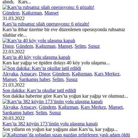
alındı. Kars...
Gündem
,
Kağızman
,
Manşet
31.03.2022
Kars’ta ruhsatsız silah operasyonu: 6 gözaltı!
Kars’ta ihbar üzerine bir eve düzenlenen operasyonda ruhsatsız
silahlar ele...
Digor
,
Gündem
,
Kağızman
,
Manşet
,
Selim
,
Susuz
22.03.2022
Kars’ta 40 köy yolu ulaşıma kapalı
Kars kar yağışı ve tipiden dolayı 40 köy yolu ulaşıma...
Akyaka
,
Arpaçay
,
Digor
,
Gündem
,
Kağızman
,
Kars Merkez
,
Manşet
,
Sarıkamış haber
,
Selim
,
Susuz
21.03.2022
Son dakika: Kars’ta okullar tatil edildi
Son dakika haberine göre Kars’ta yoğun kar yağışı ve olumsuz...
Akyaka
,
Arpaçay
,
Gündem
,
Kağızman
,
Kars Merkez
,
Manşet
,
Sarıkamış haber
,
Selim
,
Susuz
20.03.2022
Kars’ta 382 köyün 173’ünün yolu ulaşıma kapalı
Son yılların en yoğun kar yağışını alan Kars’ta, kar yağışı...