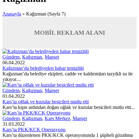
Anasayfa
»
Kağızman
(Sayfa 7)
MOBİL REKLAM ALANI
Gündem
,
Kağızman
,
Manşet
06.04.2022
Kağızman’da belediyeden bahar temizliği
Kağızman’da belediye ekipleri, cadde ve kaldırımları tazyikli su ile
yıkıyor....
Gündem
,
Kağızman
,
Manşet
01.04.2022
Kars’ta oğlak ve kuzular besicileri mutlu etti
Kars’ta kışın ardından doğan oğlak ve kuzular besicileri mutlu etti...
Gündem
,
Kağızman
,
Kars Merkez
,
Manşet
31.03.2022
Kars’ta PKK/KCK Operasyonu
Kars’ta düzenlenen PKK/KCK operasyonunda 1 şüpheli gözaltına