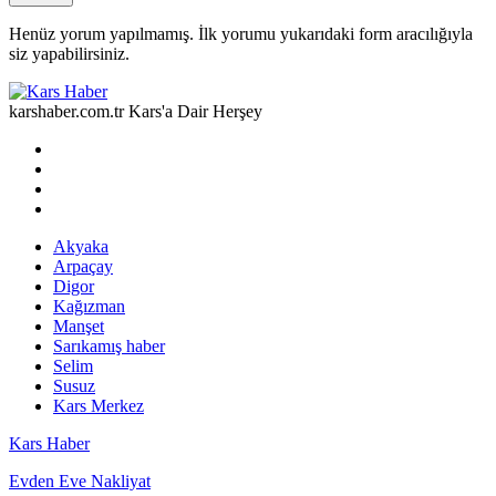
Henüz yorum yapılmamış. İlk yorumu yukarıdaki form aracılığıyla
siz yapabilirsiniz.
karshaber.com.tr Kars'a Dair Herşey
Akyaka
Arpaçay
Digor
Kağızman
Manşet
Sarıkamış haber
Selim
Susuz
Kars Merkez
Kars Haber
Evden Eve Nakliyat