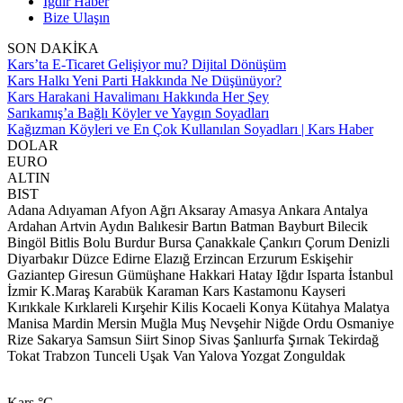
Iğdır Haber
Bize Ulaşın
SON DAKİKA
Kars’ta E-Ticaret Gelişiyor mu? Dijital Dönüşüm
Kars Halkı Yeni Parti Hakkında Ne Düşünüyor?
Kars Harakani Havalimanı Hakkında Her Şey
Sarıkamış’a Bağlı Köyler ve Yaygın Soyadları
Kağızman Köyleri ve En Çok Kullanılan Soyadları | Kars Haber
DOLAR
EURO
ALTIN
BIST
Adana
Adıyaman
Afyon
Ağrı
Aksaray
Amasya
Ankara
Antalya
Ardahan
Artvin
Aydın
Balıkesir
Bartın
Batman
Bayburt
Bilecik
Bingöl
Bitlis
Bolu
Burdur
Bursa
Çanakkale
Çankırı
Çorum
Denizli
Diyarbakır
Düzce
Edirne
Elazığ
Erzincan
Erzurum
Eskişehir
Gaziantep
Giresun
Gümüşhane
Hakkari
Hatay
Iğdır
Isparta
İstanbul
İzmir
K.Maraş
Karabük
Karaman
Kars
Kastamonu
Kayseri
Kırıkkale
Kırklareli
Kırşehir
Kilis
Kocaeli
Konya
Kütahya
Malatya
Manisa
Mardin
Mersin
Muğla
Muş
Nevşehir
Niğde
Ordu
Osmaniye
Rize
Sakarya
Samsun
Siirt
Sinop
Sivas
Şanlıurfa
Şırnak
Tekirdağ
Tokat
Trabzon
Tunceli
Uşak
Van
Yalova
Yozgat
Zonguldak
Kars
°C