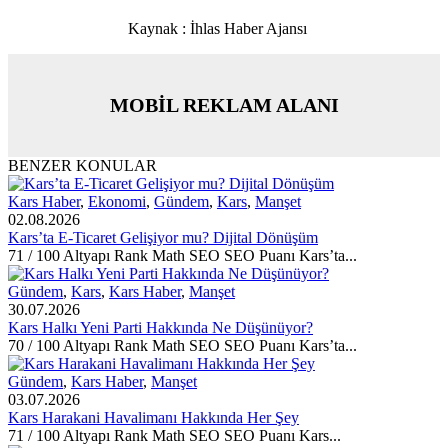
Kaynak : İhlas Haber Ajansı
MOBİL REKLAM ALANI
BENZER KONULAR
Kars Haber
,
Ekonomi
,
Gündem
,
Kars
,
Manşet
02.08.2026
Kars’ta E-Ticaret Gelişiyor mu? Dijital Dönüşüm
71 / 100 Altyapı Rank Math SEO SEO Puanı Kars’ta...
Gündem
,
Kars
,
Kars Haber
,
Manşet
30.07.2026
Kars Halkı Yeni Parti Hakkında Ne Düşünüyor?
70 / 100 Altyapı Rank Math SEO SEO Puanı Kars’ta...
Gündem
,
Kars Haber
,
Manşet
03.07.2026
Kars Harakani Havalimanı Hakkında Her Şey
71 / 100 Altyapı Rank Math SEO SEO Puanı Kars...