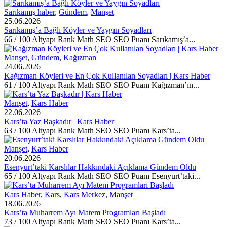
Sarıkamış haber
,
Gündem
,
Manşet
25.06.2026
Sarıkamış’a Bağlı Köyler ve Yaygın Soyadları
66 / 100 Altyapı Rank Math SEO SEO Puanı Sarıkamış’a...
Manşet
,
Gündem
,
Kağızman
24.06.2026
Kağızman Köyleri ve En Çok Kullanılan Soyadları | Kars Haber
61 / 100 Altyapı Rank Math SEO SEO Puanı Kağızman’ın...
Manşet
,
Kars Haber
22.06.2026
Kars’ta Yaz Başkadır | Kars Haber
63 / 100 Altyapı Rank Math SEO SEO Puanı Kars’ta...
Manşet
,
Kars Haber
20.06.2026
Esenyurt’taki Karslılar Hakkındaki Açıklama Gündem Oldu
65 / 100 Altyapı Rank Math SEO SEO Puanı Esenyurt’taki...
Kars Haber
,
Kars
,
Kars Merkez
,
Manşet
18.06.2026
Kars’ta Muharrem Ayı Matem Programları Başladı
73 / 100 Altyapı Rank Math SEO SEO Puanı Kars’ta...