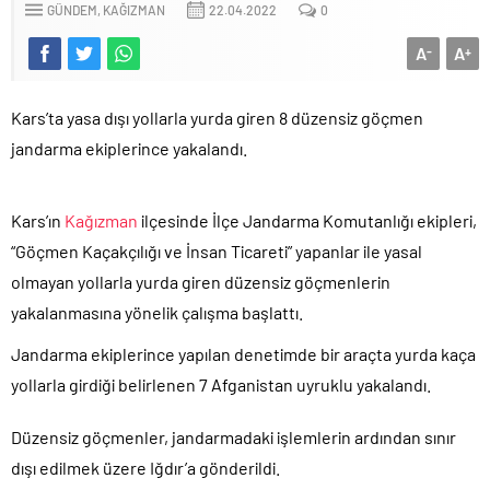
GÜNDEM
KAĞIZMAN
22.04.2022
0
A
A
-
+
Kars’ta yasa dışı yollarla yurda giren 8 düzensiz göçmen
jandarma ekiplerince yakalandı.
Kars’ın
Kağızman
ilçesinde İlçe Jandarma Komutanlığı ekipleri,
“Göçmen Kaçakçılığı ve İnsan Ticareti” yapanlar ile yasal
olmayan yollarla yurda giren düzensiz göçmenlerin
yakalanmasına yönelik çalışma başlattı.
Jandarma ekiplerince yapılan denetimde bir araçta yurda kaça
yollarla girdiği belirlenen 7 Afganistan uyruklu yakalandı.
Düzensiz göçmenler, jandarmadaki işlemlerin ardından sınır
dışı edilmek üzere Iğdır’a gönderildi.