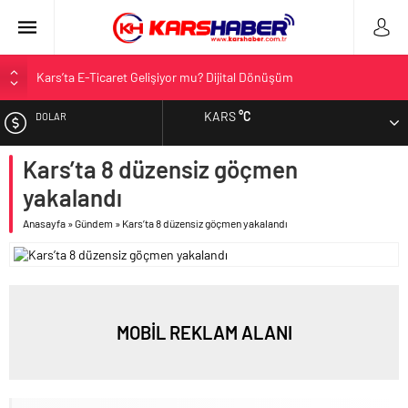
Kars’ta E-Ticaret Gelişiyor mu? Dijital Dönüşüm
Kars Halkı Yeni Parti Hakkında Ne Düşünüyor?
KARS
°C
DOLAR
Kars Harakani Havalimanı Hakkında Her Şey
Sarıkamış’a Bağlı Köyler ve Yaygın Soyadları
Kars’ta 8 düzensiz göçmen
EURO
Kağızman Köyleri ve En Çok Kullanılan Soyadları | Kars Haber
yakalandı
ALTIN
Anasayfa
»
Gündem
»
Kars’ta 8 düzensiz göçmen yakalandı
BIST
MOBİL REKLAM ALANI