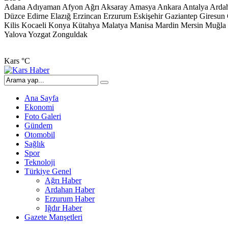
Adana
Adıyaman
Afyon
Ağrı
Aksaray
Amasya
Ankara
Antalya
Arda
Düzce
Edirne
Elazığ
Erzincan
Erzurum
Eskişehir
Gaziantep
Giresun
Kilis
Kocaeli
Konya
Kütahya
Malatya
Manisa
Mardin
Mersin
Muğla
Yalova
Yozgat
Zonguldak
Kars
°C
Ana Sayfa
Ekonomi
Foto Galeri
Gündem
Otomobil
Sağlık
Spor
Teknoloji
Türkiye Genel
Ağrı Haber
Ardahan Haber
Erzurum Haber
Iğdır Haber
Gazete Manşetleri