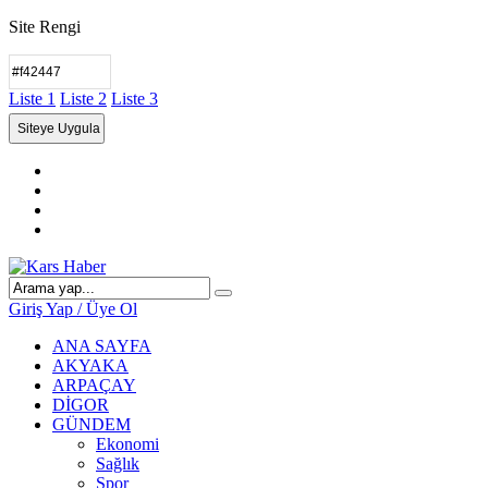
Site Rengi
Liste 1
Liste 2
Liste 3
Giriş Yap / Üye Ol
ANA SAYFA
AKYAKA
ARPAÇAY
DİGOR
GÜNDEM
Ekonomi
Sağlık
Spor