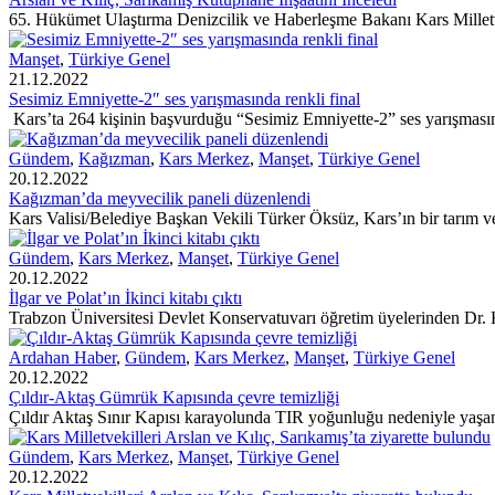
65. Hükümet Ulaştırma Denizcilik ve Haberleşme Bakanı Kars Milletv
Manşet
,
Türkiye Genel
21.12.2022
Sesimiz Emniyette-2″ ses yarışmasında renkli final
Kars’ta 264 kişinin başvurduğu “Sesimiz Emniyette-2” ses yarışmasının
Gündem
,
Kağızman
,
Kars Merkez
,
Manşet
,
Türkiye Genel
20.12.2022
Kağızman’da meyvecilik paneli düzenlendi
Kars Valisi/Belediye Başkan Vekili Türker Öksüz, Kars’ın bir tarım ve
Gündem
,
Kars Merkez
,
Manşet
,
Türkiye Genel
20.12.2022
İlgar ve Polat’ın İkinci kitabı çıktı
Trabzon Üniversitesi Devlet Konservatuvarı öğretim üyelerinden Dr. K
Ardahan Haber
,
Gündem
,
Kars Merkez
,
Manşet
,
Türkiye Genel
20.12.2022
Çıldır-Aktaş Gümrük Kapısında çevre temizliği
Çıldır Aktaş Sınır Kapısı karayolunda TIR yoğunluğu nedeniyle yaşan
Gündem
,
Kars Merkez
,
Manşet
,
Türkiye Genel
20.12.2022