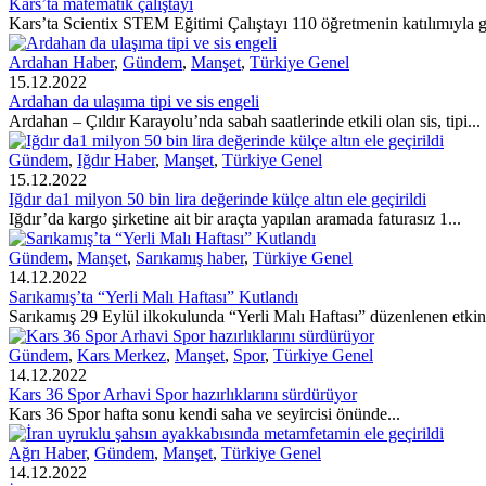
Kars’ta matematik çalıştayı
Kars’ta Scientix STEM Eğitimi Çalıştayı 110 öğretmenin katılımıyla ge
Ardahan Haber
,
Gündem
,
Manşet
,
Türkiye Genel
15.12.2022
Ardahan da ulaşıma tipi ve sis engeli
Ardahan – Çıldır Karayolu’nda sabah saatlerinde etkili olan sis, tipi...
Gündem
,
Iğdır Haber
,
Manşet
,
Türkiye Genel
15.12.2022
Iğdır da1 milyon 50 bin lira değerinde külçe altın ele geçirildi
Iğdır’da kargo şirketine ait bir araçta yapılan aramada faturasız 1...
Gündem
,
Manşet
,
Sarıkamış haber
,
Türkiye Genel
14.12.2022
Sarıkamış’ta “Yerli Malı Haftası” Kutlandı
Sarıkamış 29 Eylül ilkokulunda “Yerli Malı Haftası” düzenlenen etkinli
Gündem
,
Kars Merkez
,
Manşet
,
Spor
,
Türkiye Genel
14.12.2022
Kars 36 Spor Arhavi Spor hazırlıklarını sürdürüyor
Kars 36 Spor hafta sonu kendi saha ve seyircisi önünde...
Ağrı Haber
,
Gündem
,
Manşet
,
Türkiye Genel
14.12.2022