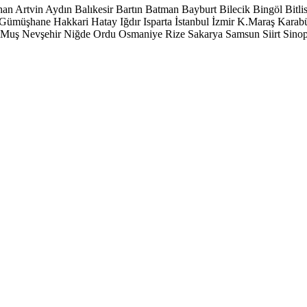
han
Artvin
Aydın
Balıkesir
Bartın
Batman
Bayburt
Bilecik
Bingöl
Bitli
Gümüşhane
Hakkari
Hatay
Iğdır
Isparta
İstanbul
İzmir
K.Maraş
Karab
Muş
Nevşehir
Niğde
Ordu
Osmaniye
Rize
Sakarya
Samsun
Siirt
Sino