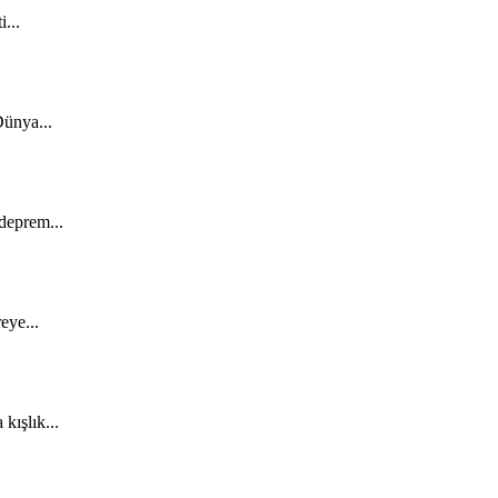
...
ünya...
deprem...
eye...
kışlık...