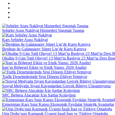
Şehirler Arası Nakliyat Hizmetleri Sigortalı Taşıma
Kars Şehirler Arası Nakliyat
Beşiktaş ile Galatasaray Süper Lig’de Karşı Karşıya
Okullar 9 Gün Tatil Oluyor! 13 Mart’ta Başlıyor 23 Mart’ta Ders Baş
İran’ın Bölgesel Etkisi ve Etnik Yapısı: 2026 Analizi
Trafik Denetimlerinde Yeni Dönem Ehliyet Yetmiyor
Sosyal Medyada Siyasi Kavgalardan Gerçek Bilgiye Ulaşamıyoruz
SRC Belgesi Alacaklar İçin Şartlar Kolaylaştı
Ermenistan Kars Sınır Kapısı Ekonomik Faydalar Stratejik Avantajlar
Orta Doğu’nun Karmaşık Üçgeni İsrail İran ve Türkiye Ortadoğu