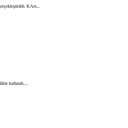
rçekleştirildi. KArs...
kle kutlandı....