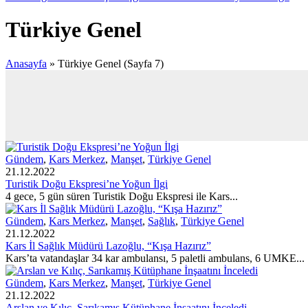
Türkiye Genel
Anasayfa
»
Türkiye Genel
(Sayfa 7)
Gündem
,
Kars Merkez
,
Manşet
,
Türkiye Genel
21.12.2022
Turistik Doğu Ekspresi’ne Yoğun İlgi
4 gece, 5 gün süren Turistik Doğu Ekspresi ile Kars...
Gündem
,
Kars Merkez
,
Manşet
,
Sağlık
,
Türkiye Genel
21.12.2022
Kars İl Sağlık Müdürü Lazoğlu, “Kışa Hazırız”
Kars’ta vatandaşlar 34 kar ambulansı, 5 paletli ambulans, 6 UMKE...
Gündem
,
Kars Merkez
,
Manşet
,
Türkiye Genel
21.12.2022
Arslan ve Kılıç, Sarıkamış Kütüphane İnşaatını İnceledi