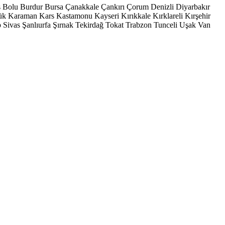
s
Bolu
Burdur
Bursa
Çanakkale
Çankırı
Çorum
Denizli
Diyarbakır
ük
Karaman
Kars
Kastamonu
Kayseri
Kırıkkale
Kırklareli
Kırşehir
p
Sivas
Şanlıurfa
Şırnak
Tekirdağ
Tokat
Trabzon
Tunceli
Uşak
Van