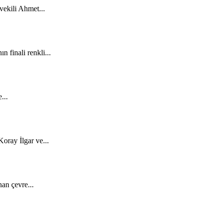
ekili Ahmet...
 finali renkli...
...
oray İlgar ve...
an çevre...