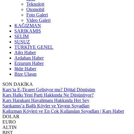
Teknoloji
Otomobil
Foto Galeri
Video Galeri
KAĞIZMAN
SARIKAMIŞ
SELİM
SUSUZ
TÜRKİYE GENEL
Ağrı Haber
Ardahan Haber
Erzurum Haber
Iğdır Haber
Bize Ulaşın
SON DAKİKA
Kars’ta E-Ticaret Gelişiyor mu? Dijital Dönüşüm
Kars Halkı Yeni Parti Hakkında Ne Düşünüyor?
Kars Harakani Havalimanı Hakkında Her Şey
Sarıkamış’a Bağlı Köyler ve Yaygın Soyadları
Kağızman Köyleri ve En Çok Kullanılan Soyadları | Kars Haber
DOLAR
EURO
ALTIN
BIST