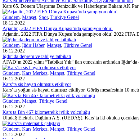
Kars Milletvekilleri Arslan ve Kılıç, Sarıkamış’ta ziyarette bulundu
Kars 65. Dönem Ulaştırma Denizcilik ve Haberleşme Bakanı AK Parti
Gündem
,
Manşet
,
Spor
,
Türkiye Genel
18.12.2022
Arjantin, 2022 FIFA Dünya Kupası’nda şampiyon oldu!
Arjantin, 2022 FIFA Dünya Kupası’nda şampiyon oldu! 2022 FIFA D
Gündem
,
Iğdır Haber
,
Manşet
,
Türkiye Genel
16.12.2022
Iğdır’da deprem ve tahliye tatbikatı
AFAD’ın 2022 yılını “Tatbikat Yılı” ilan etmesinin ardından Iğdır’da 
Gündem
,
Kars Merkez
,
Manşet
,
Türkiye Genel
16.12.2022
Kars’ta sis hayatı olumsuz etkiliyor
Kars’ta yoğun sis hayatı olumsuz etkiliyor. Görüş mesafesinin 10 metr
Gündem
,
Manşet
,
Türkiye Genel
16.12.2022
Kars ta Bin 467 kilometrelik iyilik yolculuğu
Uludağ Elektrik Dağıtım A.Ş. (UEDAŞ), Kars’ta iki okulda çocuklara 
Gündem
,
Kars Merkez
,
Manşet
,
Türkiye Genel
15.12.2022