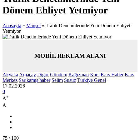
Dönem Ehliyet Yetmiyor
Anasayfa
»
Manşet
»
Trafik Denetimlerinde Yeni Dönem Ehliyet
Yetmiyor
MOBİL REKLAM ALANI
Akyaka
Arpaçay
Digor
Gündem
Kağızman
Kars
Kars Haber
Kars
Merkez
Sarıkamış haber
Selim
Susuz
Türkiye Genel
17.02.2026
0
+
A
-
A
75
/ 100