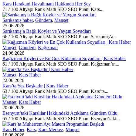
Kars Harakani Havalimanı Hakkında Her Şey
71 / 100 Altyapı Rank Math SEO SEO Puanı Kars...
Sarıkamış haber
,
Gündem
,
Manşet
25.06.2026
Sarıkamış’a Bağlı Köyler ve Yaygın Soyadları
66 / 100 Altyapı Rank Math SEO SEO Puanı Sarıkamış’a...
Manşet
,
Gündem
,
Kağızman
24.06.2026
Kağızman Köyleri ve En Çok Kullanılan Soyadları | Kars Haber
61 / 100 Altyapı Rank Math SEO SEO Puanı Kağızman’ın...
Manşet
,
Kars Haber
22.06.2026
Kars’ta Yaz Başkadır | Kars Haber
63 / 100 Altyapı Rank Math SEO SEO Puanı Kars’ta...
Manşet
,
Kars Haber
20.06.2026
Esenyurt’taki Karslılar Hakkındaki Açıklama Gündem Oldu
65 / 100 Altyapı Rank Math SEO SEO Puanı Esenyurt’taki...
Kars Haber
,
Kars
,
Kars Merkez
,
Manşet
18.06.2026