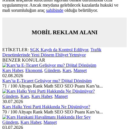
uygulanmıyor. Ancak meydana gelebilecek kazalarda hukuki ve
mali sorumluluğun araç
sahibinde
olduğu belirtiliyor.
MOBİL REKLAM ALANI
ETİKETLER:
SGK Kaydı da Kontrol Ediliyor
,
Trafik
Denetimlerinde Yeni Dönem Ehliyet Yetmiyor
BENZER KONULAR
Kars Haber
,
Ekonomi
,
Gündem
,
Kars
,
Manşet
02.08.2026
Kars’ta E-Ticaret Gelişiyor mu? Dijital Dönüşüm
71 / 100 Altyapı Rank Math SEO SEO Puanı Kars’ta...
Gündem
,
Kars
,
Kars Haber
,
Manşet
30.07.2026
Kars Halkı Yeni Parti Hakkında Ne Düşünüyor?
70 / 100 Altyapı Rank Math SEO SEO Puanı Kars’ta...
Gündem
,
Kars Haber
,
Manşet
03.07.2026