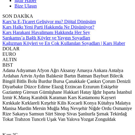
Iğdır Haber
Bize Ulaşın
SON DAKİKA
Kars’ta E-Ticaret Gelişiyor mu? Dijital Dönüşüm
Kars Halkı Yeni Parti Hakkında Ne Düşünüyor?
Kars Harakani Havalimanı Hakkında Her Şey
Sarıkamış’a Bağlı Köyler ve Yaygın Soyadları
Kağızman Köyleri ve En Çok Kullanılan Soyadları | Kars Haber
DOLAR
EURO
ALTIN
BIST
Adana
Adıyaman
Afyon
Ağrı
Aksaray
Amasya
Ankara
Antalya
Ardahan
Artvin
Aydın
Balıkesir
Bartın
Batman
Bayburt
Bilecik
Bingöl
Bitlis
Bolu
Burdur
Bursa
Çanakkale
Çankırı
Çorum
Denizli
Diyarbakır
Düzce
Edirne
Elazığ
Erzincan
Erzurum
Eskişehir
Gaziantep
Giresun
Gümüşhane
Hakkari
Hatay
Iğdır
Isparta
İstanbul
İzmir
K.Maraş
Karabük
Karaman
Kars
Kastamonu
Kayseri
Kırıkkale
Kırklareli
Kırşehir
Kilis
Kocaeli
Konya
Kütahya
Malatya
Manisa
Mardin
Mersin
Muğla
Muş
Nevşehir
Niğde
Ordu
Osmaniye
Rize
Sakarya
Samsun
Siirt
Sinop
Sivas
Şanlıurfa
Şırnak
Tekirdağ
Tokat
Trabzon
Tunceli
Uşak
Van
Yalova
Yozgat
Zonguldak
Kars
°C