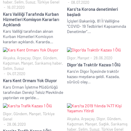
haber
,
Selim
,
Susuz
,
Türkiye Genel
08.07.2020
16.07.2020
Kars’ta Korona denetimleri
Kars Valiliği Tarafında Kurban
başladı
Hizmetleri Komisyon Kararları
İçişleri Bakanlığı, 81 İl Valiliğine
Açıklandı
“COVID- 19 Tedbirleri Kapsamında
Kars Valiliği tarafından alınan
Denetimler”...
Kurban Hizmetleri Komisyon
kararları açıklandı. Kararda...
Akyaka
,
Arpaçay
,
Digor
,
Gündem
,
Digor
,
Manşet
28.06.2020
Kağızman
,
Manşet
,
Sarıkamış haber
,
Digor’da Traktör Kazası 1 Ölü
Selim
,
Susuz
Kars’ın Digor İlçesinde traktör
04.07.2020
kazası meydana geldi. Kazada,
Kars Kent Ormanı Yok Oluyor
sürücü olay...
Kars Orman İşletme Müdürlüğü
tarafından Dereiçi Telsiz Mevkiinde
yaptırılan ve geride...
Digor
,
Gündem
,
Manşet
,
Türkiye
Akyaka
,
Arpaçay
,
Digor
,
Gündem
,
Genel
Kağızman
,
Manşet
,
Sağlık
,
Sarıkamış
28.06.2020
haber
,
Selim
,
Susuz
,
Türkiye Genel