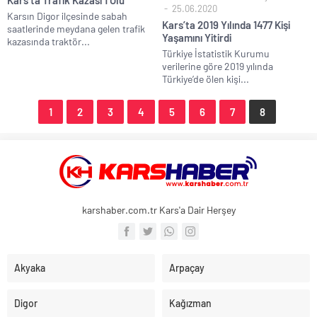
Kars’ta Trafik Kazası 1 Ölü
25.06.2020
Karsın Digor ilçesinde sabah
Kars’ta 2019 Yılında 1477 Kişi
saatlerinde meydana gelen trafik
Yaşamını Yitirdi
kazasında traktör...
Türkiye İstatistik Kurumu
verilerine göre 2019 yılında
Türkiye’de ölen kişi...
1
2
3
4
5
6
7
8
karshaber.com.tr Kars'a Dair Herşey
Akyaka
Arpaçay
Digor
Kağızman