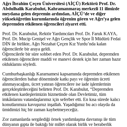
Ağrı İbrahim Çeçen Üniversitesi (AİÇÜ) Rektörü Prof. Dr.
Abdulhalik Karabulut, Kahramanmaraş merkezli 11 ilimizde
meydana gelen depremin ardından, AİÇÜ’de ve diğer
yükseköğretim kurumlarında öğrenim gören ve Ağrı’ya gelen
depremden etkilenen öğrencileri ziyaret etti.
Prof. Dr. Karabulut, Rektör Yardımcıları Prof. Dr. Faruk KAYA,
Prof. Dr. Mucip Genişel ve Ağrı Gençlik ve Spor İl Müdürü Fedai
DİN ile birlikte, Ağrı Nezahat Çeçen Kız Yurdu’nda kalan
öğrencilerle bir araya geldi.
Öğrencilerle bir süre sohbet eden Prof. Dr. Karabulut, depremden
etkilenen öğrencilere maddi ve manevi destek için her zaman hazır
olduklarını söyledi.
Cumhurbaşkanlığı Kararnamesi kapsamında depremden etkilenen
öğrencilerden bahar döneminde katkı payı ve öğrenim ücreti
alınmayacağını, ücret yatıran öğrencilere ise iade işlemlerinin
gerçekleştirileceğini belirten Prof. Dr. Karabulut, “Depremden
etkilenen kardeşlerimizin hizmetinde olan Devletimiz, tüm
imkânlarını vatandaşlarımız için seferber etti. En kısa sürede kalıcı
konutlarımıza kavuşuruz inşallah. Yaşadığımız bu acı olayda da
ümidimizi hiç bir zaman kaybetmeyeceğiz.
Zor zamanlarda sergilediği örnek yardımlaşma davranışı ile tüm
dünyanın gıpta ile baktığı bir millet olarak birlik ve beraberlik