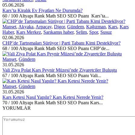
05.06.2026
Kars’ta Kiralık Ev Fiyatları Ne Durumda?
60 / 100 Altyapı Rank Math SEO SEO Puanı Kars’ta...
Manşet
,
Akyaka
,
Arpaçay
,
Digor
,
Gündem
,
Kağızman
,
Kars
,
Kars
Haber
,
Kars Merkez
,
Sarıkamış haber
,
Selim
,
Spor
,
Susuz
02.06.2026
CHP’de Tartışmaları Sürüyor | Parti Tabanı Kimi Destekliyor?
68 / 100 Altyapı Rank Math SEO SEO Puanı CHP’de...
Manşet
,
Gündem
31.05.2026
Vali Ziya Polat Kars Peynir Müzesi’nde Ziyaretçiler Buluştu
67 / 100 Altyapı Rank Math SEO SEO Puanı Vali...
Manşet
,
Gündem
31.05.2026
Kars Ketesi Nasıl Yapılır? Kars Ketesi Nerede Yenir?
70 / 100 Altyapı Rank Math SEO SEO Puanı Kars...
YORUMLAR