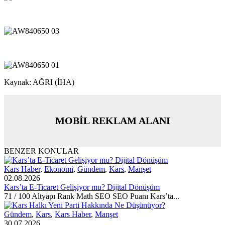
Kaynak: AĞRI (İHA)
MOBİL REKLAM ALANI
BENZER KONULAR
Kars Haber
,
Ekonomi
,
Gündem
,
Kars
,
Manşet
02.08.2026
Kars’ta E-Ticaret Gelişiyor mu? Dijital Dönüşüm
71 / 100 Altyapı Rank Math SEO SEO Puanı Kars’ta...
Gündem
,
Kars
,
Kars Haber
,
Manşet
30.07.2026