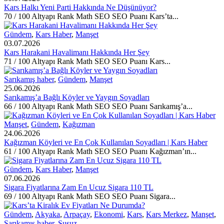
Kars Halkı Yeni Parti Hakkında Ne Düşünüyor?
70 / 100 Altyapı Rank Math SEO SEO Puanı Kars’ta...
Gündem
,
Kars Haber
,
Manşet
03.07.2026
Kars Harakani Havalimanı Hakkında Her Şey
71 / 100 Altyapı Rank Math SEO SEO Puanı Kars...
Sarıkamış haber
,
Gündem
,
Manşet
25.06.2026
Sarıkamış’a Bağlı Köyler ve Yaygın Soyadları
66 / 100 Altyapı Rank Math SEO SEO Puanı Sarıkamış’a...
Manşet
,
Gündem
,
Kağızman
24.06.2026
Kağızman Köyleri ve En Çok Kullanılan Soyadları | Kars Haber
61 / 100 Altyapı Rank Math SEO SEO Puanı Kağızman’ın...
Gündem
,
Kars Haber
,
Manşet
07.06.2026
Sigara Fiyatlarına Zam En Ucuz Sigara 110 TL
69 / 100 Altyapı Rank Math SEO SEO Puanı Sigara...
Gündem
,
Akyaka
,
Arpaçay
,
Ekonomi
,
Kars
,
Kars Merkez
,
Manşet
,
Sarıkamış haber
,
Susuz