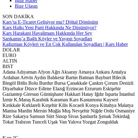
Iğdır Haber
Bize Ulaşın
SON DAKİKA
Kars’ta E-Ticaret Gelişiyor mu? Dijital Dönüşüm
Kars Halkı Yeni Parti Hakkında Ne Düşünüyor?
Kars Harakani Havalimanı Hakkında Her Şey
Sarıkamış’a Bağlı Köyler ve Yaygın Soyadları
Kağızman Köyleri ve En Çok Kullanılan Soyadları | Kars Haber
DOLAR
EURO
ALTIN
BIST
Adana
Adıyaman
Afyon
Ağrı
Aksaray
Amasya
Ankara
Antalya
Ardahan
Artvin
Aydın
Balıkesir
Bartın
Batman
Bayburt
Bilecik
Bingöl
Bitlis
Bolu
Burdur
Bursa
Çanakkale
Çankırı
Çorum
Denizli
Diyarbakır
Düzce
Edirne
Elazığ
Erzincan
Erzurum
Eskişehir
Gaziantep
Giresun
Gümüşhane
Hakkari
Hatay
Iğdır
Isparta
İstanbul
İzmir
K.Maraş
Karabük
Karaman
Kars
Kastamonu
Kayseri
Kırıkkale
Kırklareli
Kırşehir
Kilis
Kocaeli
Konya
Kütahya
Malatya
Manisa
Mardin
Mersin
Muğla
Muş
Nevşehir
Niğde
Ordu
Osmaniye
Rize
Sakarya
Samsun
Siirt
Sinop
Sivas
Şanlıurfa
Şırnak
Tekirdağ
Tokat
Trabzon
Tunceli
Uşak
Van
Yalova
Yozgat
Zonguldak
Kars
°C