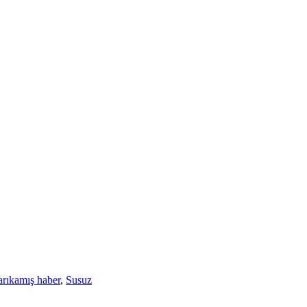
arıkamış haber
,
Susuz