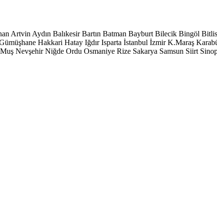
han
Artvin
Aydın
Balıkesir
Bartın
Batman
Bayburt
Bilecik
Bingöl
Bitli
Gümüşhane
Hakkari
Hatay
Iğdır
Isparta
İstanbul
İzmir
K.Maraş
Karab
Muş
Nevşehir
Niğde
Ordu
Osmaniye
Rize
Sakarya
Samsun
Siirt
Sino