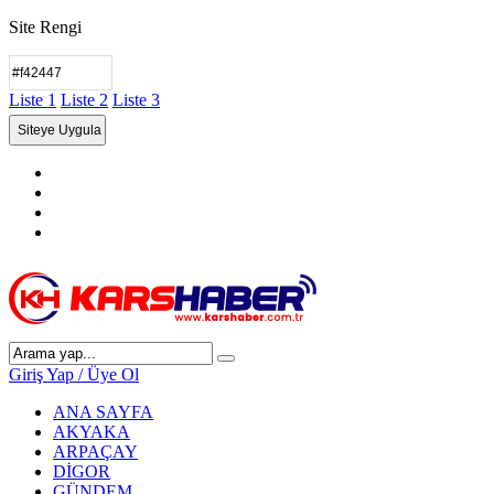
Site Rengi
Liste 1
Liste 2
Liste 3
Giriş Yap / Üye Ol
ANA SAYFA
AKYAKA
ARPAÇAY
DİGOR
GÜNDEM