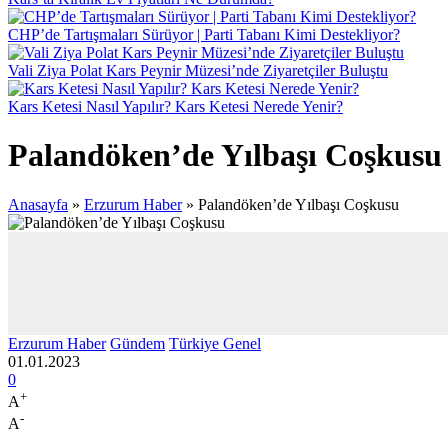
CHP’de Tartışmaları Sürüyor | Parti Tabanı Kimi Destekliyor?
Vali Ziya Polat Kars Peynir Müzesi’nde Ziyaretçiler Buluştu
Kars Ketesi Nasıl Yapılır? Kars Ketesi Nerede Yenir?
Palandöken’de Yılbaşı Coşkusu
Anasayfa
»
Erzurum Haber
»
Palandöken’de Yılbaşı Coşkusu
Erzurum Haber
Gündem
Türkiye Genel
01.01.2023
0
+
A
-
A