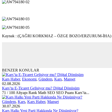
Kaynak : (ÇAĞRI KORKMAZ – ÖZGE BOZO/ERZURUM-İHA)
BENZER KONULAR
Kars Haber
,
Ekonomi
,
Gündem
,
Kars
,
Manşet
02.08.2026
Kars’ta E-Ticaret Gelişiyor mu? Dijital Dönüşüm
71 / 100 Altyapı Rank Math SEO SEO Puanı Kars’ta...
Gündem
,
Kars
,
Kars Haber
,
Manşet
30.07.2026
Kars Halkı Yeni Parti Hakkında Ne Düşünüyor?