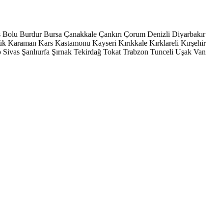
s
Bolu
Burdur
Bursa
Çanakkale
Çankırı
Çorum
Denizli
Diyarbakır
ük
Karaman
Kars
Kastamonu
Kayseri
Kırıkkale
Kırklareli
Kırşehir
p
Sivas
Şanlıurfa
Şırnak
Tekirdağ
Tokat
Trabzon
Tunceli
Uşak
Van