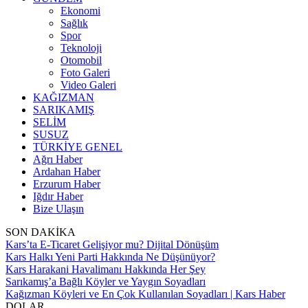
Ekonomi
Sağlık
Spor
Teknoloji
Otomobil
Foto Galeri
Video Galeri
KAĞIZMAN
SARIKAMIŞ
SELİM
SUSUZ
TÜRKİYE GENEL
Ağrı Haber
Ardahan Haber
Erzurum Haber
Iğdır Haber
Bize Ulaşın
SON DAKİKA
Kars’ta E-Ticaret Gelişiyor mu? Dijital Dönüşüm
Kars Halkı Yeni Parti Hakkında Ne Düşünüyor?
Kars Harakani Havalimanı Hakkında Her Şey
Sarıkamış’a Bağlı Köyler ve Yaygın Soyadları
Kağızman Köyleri ve En Çok Kullanılan Soyadları | Kars Haber
DOLAR