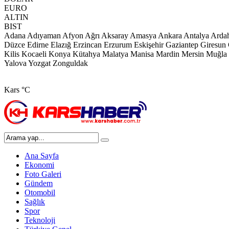
EURO
ALTIN
BIST
Adana
Adıyaman
Afyon
Ağrı
Aksaray
Amasya
Ankara
Antalya
Arda
Düzce
Edirne
Elazığ
Erzincan
Erzurum
Eskişehir
Gaziantep
Giresun
Kilis
Kocaeli
Konya
Kütahya
Malatya
Manisa
Mardin
Mersin
Muğla
Yalova
Yozgat
Zonguldak
Kars
°C
Ana Sayfa
Ekonomi
Foto Galeri
Gündem
Otomobil
Sağlık
Spor
Teknoloji