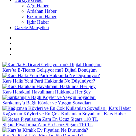
Türkiye Genel
Ağrı Haber
Ardahan Haber
Erzurum Haber
Iğdır Haber
Gazete Manşetleri
Kars’ta E-Ticaret Gelişiyor mu? Dijital Dönüşüm
Kars Halkı Yeni Parti Hakkında Ne Düşünüyor?
Kars Harakani Havalimanı Hakkında Her Şey
Sarıkamış’a Bağlı Köyler ve Yaygın Soyadları
Kağızman Köyleri ve En Çok Kullanılan Soyadları | Kars Haber
Sigara Fiyatlarına Zam En Ucuz Sigara 110 TL
Kars’ta Kiralık Ev Fiyatları Ne Durumda?