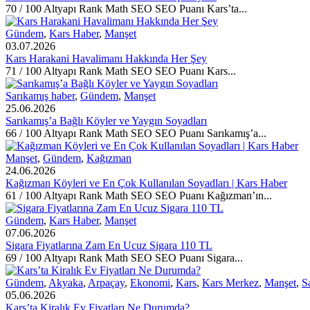
70 / 100 Altyapı Rank Math SEO SEO Puanı Kars’ta...
Gündem
,
Kars Haber
,
Manşet
03.07.2026
Kars Harakani Havalimanı Hakkında Her Şey
71 / 100 Altyapı Rank Math SEO SEO Puanı Kars...
Sarıkamış haber
,
Gündem
,
Manşet
25.06.2026
Sarıkamış’a Bağlı Köyler ve Yaygın Soyadları
66 / 100 Altyapı Rank Math SEO SEO Puanı Sarıkamış’a...
Manşet
,
Gündem
,
Kağızman
24.06.2026
Kağızman Köyleri ve En Çok Kullanılan Soyadları | Kars Haber
61 / 100 Altyapı Rank Math SEO SEO Puanı Kağızman’ın...
Gündem
,
Kars Haber
,
Manşet
07.06.2026
Sigara Fiyatlarına Zam En Ucuz Sigara 110 TL
69 / 100 Altyapı Rank Math SEO SEO Puanı Sigara...
Gündem
,
Akyaka
,
Arpaçay
,
Ekonomi
,
Kars
,
Kars Merkez
,
Manşet
,
S
05.06.2026
Kars’ta Kiralık Ev Fiyatları Ne Durumda?