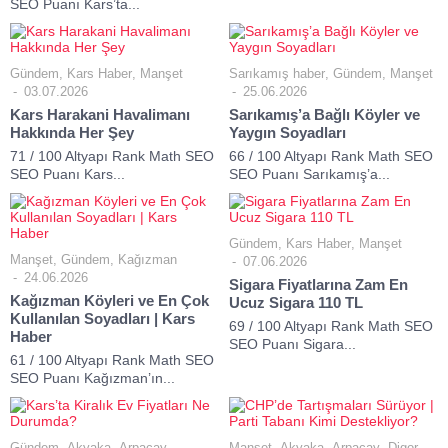
SEO Puanı Kars’ta...
Gündem
,
Kars Haber
,
Manşet
Sarıkamış haber
,
Gündem
,
Manşet
03.07.2026
25.06.2026
Kars Harakani Havalimanı
Sarıkamış’a Bağlı Köyler ve
Hakkında Her Şey
Yaygın Soyadları
71 / 100 Altyapı Rank Math SEO
66 / 100 Altyapı Rank Math SEO
SEO Puanı Kars...
SEO Puanı Sarıkamış’a...
Gündem
,
Kars Haber
,
Manşet
Manşet
,
Gündem
,
Kağızman
07.06.2026
24.06.2026
Sigara Fiyatlarına Zam En
Kağızman Köyleri ve En Çok
Ucuz Sigara 110 TL
Kullanılan Soyadları | Kars
69 / 100 Altyapı Rank Math SEO
Haber
SEO Puanı Sigara...
61 / 100 Altyapı Rank Math SEO
SEO Puanı Kağızman’ın...
Gündem
,
Akyaka
,
Arpaçay
,
Manşet
,
Akyaka
,
Arpaçay
,
Digor
,