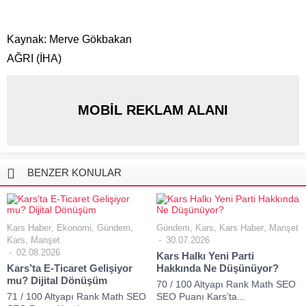
Kaynak: Merve Gökbakan
AĞRI (İHA)
MOBİL REKLAM ALANI
BENZER KONULAR
Kars Haber
,
Ekonomi
,
Gündem
,
Gündem
,
Kars
,
Kars Haber
,
Manşet
Kars
,
Manşet
30.07.2026
02.08.2026
Kars Halkı Yeni Parti
Kars’ta E-Ticaret Gelişiyor
Hakkında Ne Düşünüyor?
mu? Dijital Dönüşüm
70 / 100 Altyapı Rank Math SEO
71 / 100 Altyapı Rank Math SEO
SEO Puanı Kars’ta...