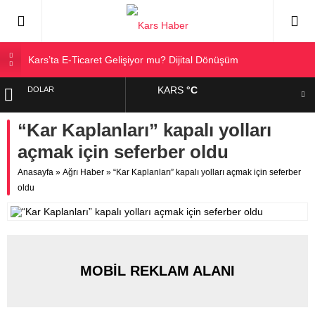
Kars’ta E-Ticaret Gelişiyor mu? Dijital Dönüşüm
Kars Halkı Yeni Parti Hakkında Ne Düşünüyor?
KARS
°C
DOLAR
Kars Harakani Havalimanı Hakkında Her Şey
Sarıkamış’a Bağlı Köyler ve Yaygın Soyadları
“Kar Kaplanları” kapalı yolları
EURO
Kağızman Köyleri ve En Çok Kullanılan Soyadları | Kars
açmak için seferber oldu
Haber
ALTIN
Anasayfa
»
Ağrı Haber
»
“Kar Kaplanları” kapalı yolları açmak için seferber
oldu
BIST
MOBİL REKLAM ALANI