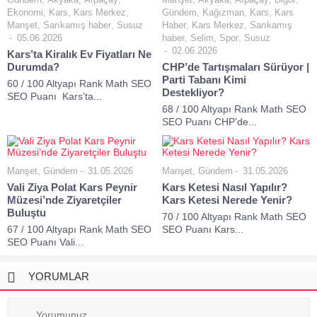
Ekonomi
,
Kars
,
Kars Merkez
,
Gündem
,
Kağızman
,
Kars
,
Kars
Manşet
,
Sarıkamış haber
,
Susuz
Haber
,
Kars Merkez
,
Sarıkamış
05.06.2026
haber
,
Selim
,
Spor
,
Susuz
02.06.2026
Kars’ta Kiralık Ev Fiyatları Ne
Durumda?
CHP’de Tartışmaları Sürüyor |
Parti Tabanı Kimi
60 / 100 Altyapı Rank Math SEO
Destekliyor?
SEO Puanı Kars’ta...
68 / 100 Altyapı Rank Math SEO
SEO Puanı CHP’de...
Manşet
,
Gündem
31.05.2026
Manşet
,
Gündem
31.05.2026
Vali Ziya Polat Kars Peynir
Kars Ketesi Nasıl Yapılır?
Müzesi’nde Ziyaretçiler
Kars Ketesi Nerede Yenir?
Buluştu
70 / 100 Altyapı Rank Math SEO
67 / 100 Altyapı Rank Math SEO
SEO Puanı Kars...
SEO Puanı Vali...
YORUMLAR