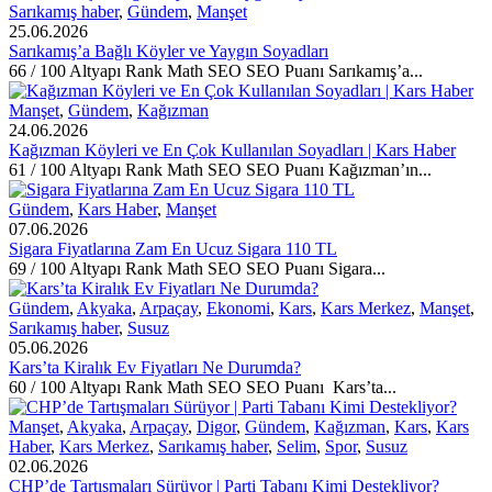
Sarıkamış haber
,
Gündem
,
Manşet
25.06.2026
Sarıkamış’a Bağlı Köyler ve Yaygın Soyadları
66 / 100 Altyapı Rank Math SEO SEO Puanı Sarıkamış’a...
Manşet
,
Gündem
,
Kağızman
24.06.2026
Kağızman Köyleri ve En Çok Kullanılan Soyadları | Kars Haber
61 / 100 Altyapı Rank Math SEO SEO Puanı Kağızman’ın...
Gündem
,
Kars Haber
,
Manşet
07.06.2026
Sigara Fiyatlarına Zam En Ucuz Sigara 110 TL
69 / 100 Altyapı Rank Math SEO SEO Puanı Sigara...
Gündem
,
Akyaka
,
Arpaçay
,
Ekonomi
,
Kars
,
Kars Merkez
,
Manşet
,
Sarıkamış haber
,
Susuz
05.06.2026
Kars’ta Kiralık Ev Fiyatları Ne Durumda?
60 / 100 Altyapı Rank Math SEO SEO Puanı Kars’ta...
Manşet
,
Akyaka
,
Arpaçay
,
Digor
,
Gündem
,
Kağızman
,
Kars
,
Kars
Haber
,
Kars Merkez
,
Sarıkamış haber
,
Selim
,
Spor
,
Susuz
02.06.2026
CHP’de Tartışmaları Sürüyor | Parti Tabanı Kimi Destekliyor?