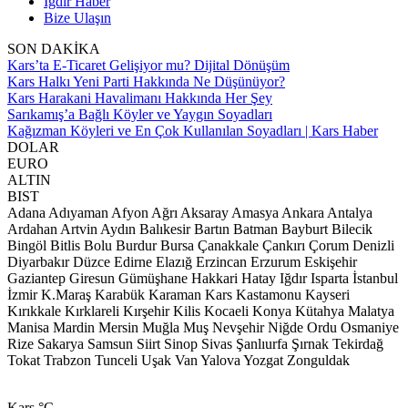
Iğdır Haber
Bize Ulaşın
SON DAKİKA
Kars’ta E-Ticaret Gelişiyor mu? Dijital Dönüşüm
Kars Halkı Yeni Parti Hakkında Ne Düşünüyor?
Kars Harakani Havalimanı Hakkında Her Şey
Sarıkamış’a Bağlı Köyler ve Yaygın Soyadları
Kağızman Köyleri ve En Çok Kullanılan Soyadları | Kars Haber
DOLAR
EURO
ALTIN
BIST
Adana
Adıyaman
Afyon
Ağrı
Aksaray
Amasya
Ankara
Antalya
Ardahan
Artvin
Aydın
Balıkesir
Bartın
Batman
Bayburt
Bilecik
Bingöl
Bitlis
Bolu
Burdur
Bursa
Çanakkale
Çankırı
Çorum
Denizli
Diyarbakır
Düzce
Edirne
Elazığ
Erzincan
Erzurum
Eskişehir
Gaziantep
Giresun
Gümüşhane
Hakkari
Hatay
Iğdır
Isparta
İstanbul
İzmir
K.Maraş
Karabük
Karaman
Kars
Kastamonu
Kayseri
Kırıkkale
Kırklareli
Kırşehir
Kilis
Kocaeli
Konya
Kütahya
Malatya
Manisa
Mardin
Mersin
Muğla
Muş
Nevşehir
Niğde
Ordu
Osmaniye
Rize
Sakarya
Samsun
Siirt
Sinop
Sivas
Şanlıurfa
Şırnak
Tekirdağ
Tokat
Trabzon
Tunceli
Uşak
Van
Yalova
Yozgat
Zonguldak
Kars
°C