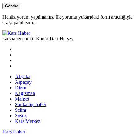
Henüz yorum yapılmamış. İlk yorumu yukarıdaki form aracılığıyla
siz yapabilirsiniz.
karshaber.com.tr Kars'a Dair Herşey
Akyaka
Arpaçay
Digor
Kağızman
Manşet
Sarıkamış haber
Selim
Susuz
Kars Merkez
Kars Haber