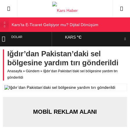
Kars’ta E-Ticaret Gelişiyor mu? Dijital Dönüşüm
Kars Halkı Yeni Parti Hakkında Ne Düşünüyor?
KARS
°C
DOLAR
Kars Harakani Havalimanı Hakkında Her Şey
Sarıkamış’a Bağlı Köyler ve Yaygın Soyadları
Iğdır’dan Pakistan’daki sel
EURO
Kağızman Köyleri ve En Çok Kullanılan Soyadları | Kars
bölgesine yardım tırı gönderildi
Haber
ALTIN
Anasayfa
»
Gündem
»
Iğdır’dan Pakistan’daki sel bölgesine yardım tırı
gönderildi
BIST
MOBİL REKLAM ALANI