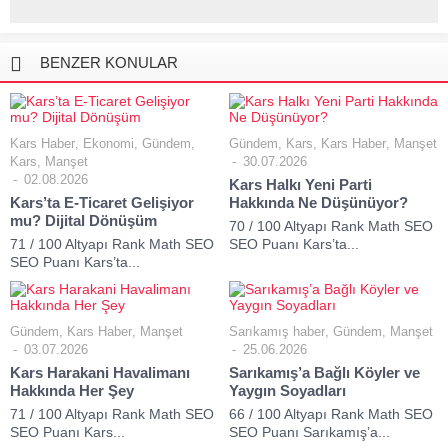
BENZER KONULAR
Kars Haber
,
Ekonomi
,
Gündem
,
Gündem
,
Kars
,
Kars Haber
,
Manşet
Kars
,
Manşet
30.07.2026
02.08.2026
Kars Halkı Yeni Parti
Kars’ta E-Ticaret Gelişiyor
Hakkında Ne Düşünüyor?
mu? Dijital Dönüşüm
70 / 100 Altyapı Rank Math SEO
71 / 100 Altyapı Rank Math SEO
SEO Puanı Kars’ta...
SEO Puanı Kars’ta...
Gündem
,
Kars Haber
,
Manşet
Sarıkamış haber
,
Gündem
,
Manşet
03.07.2026
25.06.2026
Kars Harakani Havalimanı
Sarıkamış’a Bağlı Köyler ve
Hakkında Her Şey
Yaygın Soyadları
71 / 100 Altyapı Rank Math SEO
66 / 100 Altyapı Rank Math SEO
SEO Puanı Kars...
SEO Puanı Sarıkamış’a...