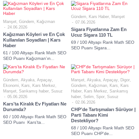
Gündem
,
Kars Haber
,
Manşet
Manşet
,
Gündem
,
Kağızman
07.06.2026
24.06.2026
Sigara Fiyatlarına Zam En
Kağızman Köyleri ve En Çok
Ucuz Sigara 110 TL
Kullanılan Soyadları | Kars
69 / 100 Altyapı Rank Math SEO
Haber
SEO Puanı Sigara...
61 / 100 Altyapı Rank Math SEO
SEO Puanı Kağızman’ın...
Gündem
,
Akyaka
,
Arpaçay
,
Manşet
,
Akyaka
,
Arpaçay
,
Digor
,
Ekonomi
,
Kars
,
Kars Merkez
,
Gündem
,
Kağızman
,
Kars
,
Kars
Manşet
,
Sarıkamış haber
,
Susuz
Haber
,
Kars Merkez
,
Sarıkamış
05.06.2026
haber
,
Selim
,
Spor
,
Susuz
02.06.2026
Kars’ta Kiralık Ev Fiyatları Ne
Durumda?
CHP’de Tartışmaları Sürüyor |
Parti Tabanı Kimi
60 / 100 Altyapı Rank Math SEO
Destekliyor?
SEO Puanı Kars’ta...
68 / 100 Altyapı Rank Math SEO
SEO Puanı CHP’de...