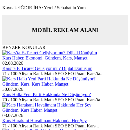
Kaynak :IĞDIR İHA/ Yerel / Sebahattin Yum
MOBİL REKLAM ALANI
BENZER KONULAR
Kars Haber
,
Ekonomi
,
Gündem
,
Kars
,
Manşet
02.08.2026
Kars’ta E-Ticaret Gelişiyor mu? Dijital Dönüşüm
71 / 100 Altyapı Rank Math SEO SEO Puanı Kars’ta...
Gündem
,
Kars
,
Kars Haber
,
Manşet
30.07.2026
Kars Halkı Yeni Parti Hakkında Ne Düşünüyor?
70 / 100 Altyapı Rank Math SEO SEO Puanı Kars’ta...
Gündem
,
Kars Haber
,
Manşet
03.07.2026
Kars Harakani Havalimanı Hakkında Her Şey
71 / 100 Altyapı Rank Math SEO SEO Puanı Kars...