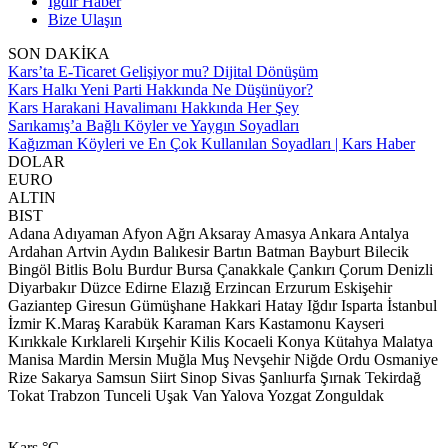
Iğdır Haber
Bize Ulaşın
SON DAKİKA
Kars’ta E-Ticaret Gelişiyor mu? Dijital Dönüşüm
Kars Halkı Yeni Parti Hakkında Ne Düşünüyor?
Kars Harakani Havalimanı Hakkında Her Şey
Sarıkamış’a Bağlı Köyler ve Yaygın Soyadları
Kağızman Köyleri ve En Çok Kullanılan Soyadları | Kars Haber
DOLAR
EURO
ALTIN
BIST
Adana
Adıyaman
Afyon
Ağrı
Aksaray
Amasya
Ankara
Antalya
Ardahan
Artvin
Aydın
Balıkesir
Bartın
Batman
Bayburt
Bilecik
Bingöl
Bitlis
Bolu
Burdur
Bursa
Çanakkale
Çankırı
Çorum
Denizli
Diyarbakır
Düzce
Edirne
Elazığ
Erzincan
Erzurum
Eskişehir
Gaziantep
Giresun
Gümüşhane
Hakkari
Hatay
Iğdır
Isparta
İstanbul
İzmir
K.Maraş
Karabük
Karaman
Kars
Kastamonu
Kayseri
Kırıkkale
Kırklareli
Kırşehir
Kilis
Kocaeli
Konya
Kütahya
Malatya
Manisa
Mardin
Mersin
Muğla
Muş
Nevşehir
Niğde
Ordu
Osmaniye
Rize
Sakarya
Samsun
Siirt
Sinop
Sivas
Şanlıurfa
Şırnak
Tekirdağ
Tokat
Trabzon
Tunceli
Uşak
Van
Yalova
Yozgat
Zonguldak
Kars
°C