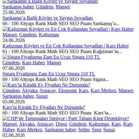
Sarıkamış haber
,
Gündem
,
Manşet
25.06.2026
Sarıkamış’a Bağlı Köyler ve Yaygın Soyadları
66 / 100 Altyapı Rank Math SEO SEO Puanı Sarıkamış’a...
Manşet
,
Gündem
,
Kağızman
24.06.2026
Kağızman Köyleri ve En Çok Kullanılan Soyadları | Kars Haber
61 / 100 Altyapı Rank Math SEO SEO Puanı Kağızman’ın...
Gündem
,
Kars Haber
,
Manşet
07.06.2026
Sigara Fiyatlarına Zam En Ucuz Sigara 110 TL
69 / 100 Altyapı Rank Math SEO SEO Puanı Sigara...
Gündem
,
Akyaka
,
Arpaçay
,
Ekonomi
,
Kars
,
Kars Merkez
,
Manşet
,
Sarıkamış haber
,
Susuz
05.06.2026
Kars’ta Kiralık Ev Fiyatları Ne Durumda?
60 / 100 Altyapı Rank Math SEO SEO Puanı Kars’ta...
Manşet
,
Akyaka
,
Arpaçay
,
Digor
,
Gündem
,
Kağızman
,
Kars
,
Kars
Haber
,
Kars Merkez
,
Sarıkamış haber
,
Selim
,
Spor
,
Susuz
02.06.2026