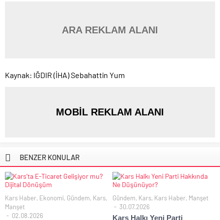
ARA REKLAM ALANI
Kaynak: IĞDIR (İHA) Sebahattin Yum
MOBİL REKLAM ALANI
BENZER KONULAR
Kars Haber
,
Ekonomi
,
Gündem
,
Kars
,
Gündem
,
Kars
,
Kars Haber
,
Manşet
Manşet
30.07.2026
02.08.2026
Kars Halkı Yeni Parti