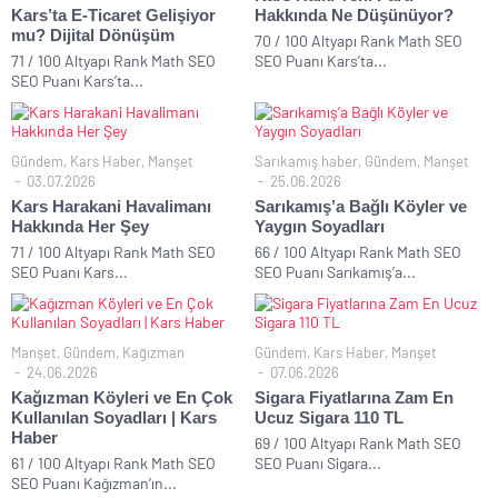
Kars’ta E-Ticaret Gelişiyor
Hakkında Ne Düşünüyor?
mu? Dijital Dönüşüm
70 / 100 Altyapı Rank Math SEO
71 / 100 Altyapı Rank Math SEO
SEO Puanı Kars’ta...
SEO Puanı Kars’ta...
Gündem
,
Kars Haber
,
Manşet
Sarıkamış haber
,
Gündem
,
Manşet
03.07.2026
25.06.2026
Kars Harakani Havalimanı
Sarıkamış’a Bağlı Köyler ve
Hakkında Her Şey
Yaygın Soyadları
71 / 100 Altyapı Rank Math SEO
66 / 100 Altyapı Rank Math SEO
SEO Puanı Kars...
SEO Puanı Sarıkamış’a...
Manşet
,
Gündem
,
Kağızman
Gündem
,
Kars Haber
,
Manşet
24.06.2026
07.06.2026
Kağızman Köyleri ve En Çok
Sigara Fiyatlarına Zam En
Kullanılan Soyadları | Kars
Ucuz Sigara 110 TL
Haber
69 / 100 Altyapı Rank Math SEO
61 / 100 Altyapı Rank Math SEO
SEO Puanı Sigara...
SEO Puanı Kağızman’ın...