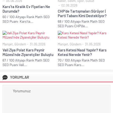
05.06.2026
haber
,
Selim
,
Spor
,
Susuz
02.06.2026
Kars’ta Kiralık Ev Fiyatları Ne
Durumda?
CHP’de Tartışmaları Sürüyor |
Parti Tabanı Kimi Destekliyor?
60 / 100 Altyapı Rank Math SEO
SEO Puanı Kars’ta...
68 / 100 Altyapı Rank Math SEO
SEO Puanı CHP’de...
Manşet
,
Gündem
31.05.2026
Manşet
,
Gündem
31.05.2026
Vali Ziya Polat Kars Peynir
Kars Ketesi Nasıl Yapılır? Kars
Müzesi’nde Ziyaretçiler Buluştu
Ketesi Nerede Yenir?
67 / 100 Altyapı Rank Math SEO
70 / 100 Altyapı Rank Math SEO
SEO Puanı Vali...
SEO Puanı Kars...
YORUMLAR