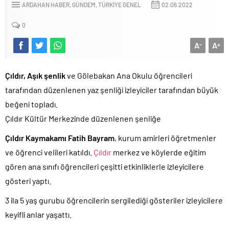
ARDAHAN HABER
GÜNDEM
TÜRKIYE GENEL
02.06.2022
0
A
A
-
+
Çıldır, Aşık şenlik
ve Gölebakan Ana Okulu öğrencileri
tarafından düzenlenen yaz şenliği izleyiciler tarafından büyük
beğeni topladı.
Çıldır Kültür Merkezinde düzenlenen şenliğe
Çıldır Kaymakamı Fatih Bayram
, kurum amirleri öğretmenler
ve öğrenci velileri katıldı.
Çıldır
merkez ve köylerde eğitim
gören ana sınıfı öğrencileri çeşitti etkinliklerle izleyicilere
gösteri yaptı.
3 ila 5 yaş gurubu öğrencilerin sergilediği gösteriler izleyicilere
keyifli anlar yaşattı.