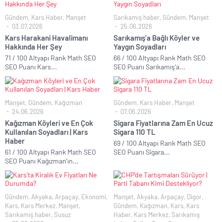
Gündem
,
Kars Haber
,
Manşet
Sarıkamış haber
,
Gündem
,
Manşet
03.07.2026
25.06.2026
Kars Harakani Havalimanı
Sarıkamış’a Bağlı Köyler ve
Hakkında Her Şey
Yaygın Soyadları
71 / 100 Altyapı Rank Math SEO
66 / 100 Altyapı Rank Math SEO
SEO Puanı Kars...
SEO Puanı Sarıkamış’a...
Manşet
,
Gündem
,
Kağızman
Gündem
,
Kars Haber
,
Manşet
24.06.2026
07.06.2026
Kağızman Köyleri ve En Çok
Sigara Fiyatlarına Zam En Ucuz
Kullanılan Soyadları | Kars
Sigara 110 TL
Haber
69 / 100 Altyapı Rank Math SEO
61 / 100 Altyapı Rank Math SEO
SEO Puanı Sigara...
SEO Puanı Kağızman’ın...
Gündem
,
Akyaka
,
Arpaçay
,
Ekonomi
,
Manşet
,
Akyaka
,
Arpaçay
,
Digor
,
Kars
,
Kars Merkez
,
Manşet
,
Gündem
,
Kağızman
,
Kars
,
Kars
Sarıkamış haber
,
Susuz
Haber
,
Kars Merkez
,
Sarıkamış