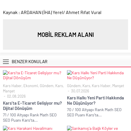
Kaynak : ARDAHAN (İHA) Yerel/ Ahmet Rıfat Vural
MOBİL REKLAM ALANI
BENZER KONULAR
Kars Haber
,
Ekonomi
,
Gündem
,
Kars
,
Gündem
,
Kars
,
Kars Haber
,
Manşet
Manşet
30.07.2026
02.08.2026
Kars Halkı Yeni Parti Hakkında
Kars’ta E-Ticaret Gelişiyor mu?
Ne Düşünüyor?
Dijital Dönüşüm
70 / 100 Altyapı Rank Math SEO
71 / 100 Altyapı Rank Math SEO
SEO Puanı Kars’ta...
SEO Puanı Kars’ta...