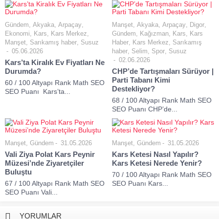
Gündem
,
Akyaka
,
Arpaçay
,
Manşet
,
Akyaka
,
Arpaçay
,
Digor
,
Ekonomi
,
Kars
,
Kars Merkez
,
Gündem
,
Kağızman
,
Kars
,
Kars
Manşet
,
Sarıkamış haber
,
Susuz
Haber
,
Kars Merkez
,
Sarıkamış
05.06.2026
haber
,
Selim
,
Spor
,
Susuz
02.06.2026
Kars’ta Kiralık Ev Fiyatları Ne
Durumda?
CHP’de Tartışmaları Sürüyor |
Parti Tabanı Kimi
60 / 100 Altyapı Rank Math SEO
Destekliyor?
SEO Puanı Kars’ta...
68 / 100 Altyapı Rank Math SEO
SEO Puanı CHP’de...
Manşet
,
Gündem
31.05.2026
Manşet
,
Gündem
31.05.2026
Vali Ziya Polat Kars Peynir
Kars Ketesi Nasıl Yapılır?
Müzesi’nde Ziyaretçiler
Kars Ketesi Nerede Yenir?
Buluştu
70 / 100 Altyapı Rank Math SEO
67 / 100 Altyapı Rank Math SEO
SEO Puanı Kars...
SEO Puanı Vali...
YORUMLAR