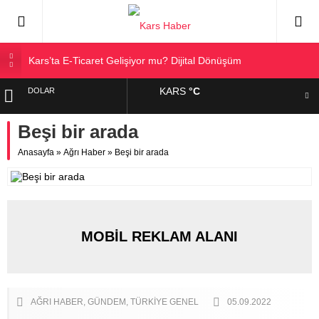
Kars’ta E-Ticaret Gelişiyor mu? Dijital Dönüşüm
Kars Halkı Yeni Parti Hakkında Ne Düşünüyor?
KARS
°C
DOLAR
Kars Harakani Havalimanı Hakkında Her Şey
Sarıkamış’a Bağlı Köyler ve Yaygın Soyadları
Beşi bir arada
EURO
Kağızman Köyleri ve En Çok Kullanılan Soyadları | Kars
Anasayfa
»
Ağrı Haber
»
Beşi bir arada
Haber
ALTIN
BIST
MOBİL REKLAM ALANI
AĞRI HABER
GÜNDEM
TÜRKIYE GENEL
05.09.2022