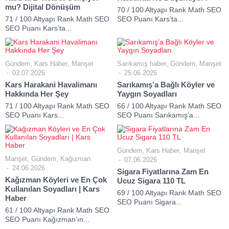
mu? Dijital Dönüşüm
70 / 100 Altyapı Rank Math SEO
71 / 100 Altyapı Rank Math SEO
SEO Puanı Kars’ta...
SEO Puanı Kars’ta...
Gündem
,
Kars Haber
,
Manşet
Sarıkamış haber
,
Gündem
,
Manşet
03.07.2026
25.06.2026
Kars Harakani Havalimanı
Sarıkamış’a Bağlı Köyler ve
Hakkında Her Şey
Yaygın Soyadları
71 / 100 Altyapı Rank Math SEO
66 / 100 Altyapı Rank Math SEO
SEO Puanı Kars...
SEO Puanı Sarıkamış’a...
Gündem
,
Kars Haber
,
Manşet
Manşet
,
Gündem
,
Kağızman
07.06.2026
24.06.2026
Sigara Fiyatlarına Zam En
Kağızman Köyleri ve En Çok
Ucuz Sigara 110 TL
Kullanılan Soyadları | Kars
69 / 100 Altyapı Rank Math SEO
Haber
SEO Puanı Sigara...
61 / 100 Altyapı Rank Math SEO
SEO Puanı Kağızman’ın...