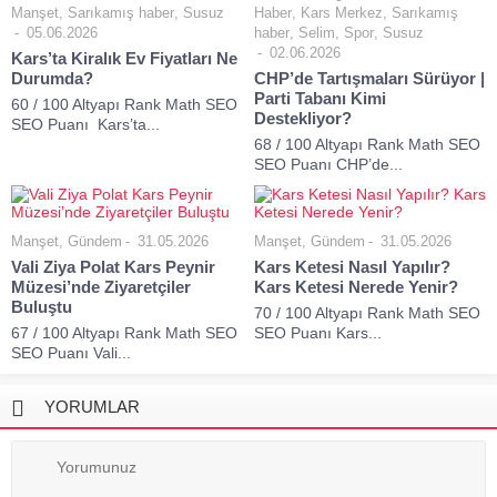
Manşet
,
Sarıkamış haber
,
Susuz
Haber
,
Kars Merkez
,
Sarıkamış
05.06.2026
haber
,
Selim
,
Spor
,
Susuz
02.06.2026
Kars’ta Kiralık Ev Fiyatları Ne
Durumda?
CHP’de Tartışmaları Sürüyor |
Parti Tabanı Kimi
60 / 100 Altyapı Rank Math SEO
Destekliyor?
SEO Puanı Kars’ta...
68 / 100 Altyapı Rank Math SEO
SEO Puanı CHP’de...
Manşet
,
Gündem
31.05.2026
Manşet
,
Gündem
31.05.2026
Vali Ziya Polat Kars Peynir
Kars Ketesi Nasıl Yapılır?
Müzesi’nde Ziyaretçiler
Kars Ketesi Nerede Yenir?
Buluştu
70 / 100 Altyapı Rank Math SEO
67 / 100 Altyapı Rank Math SEO
SEO Puanı Kars...
SEO Puanı Vali...
YORUMLAR