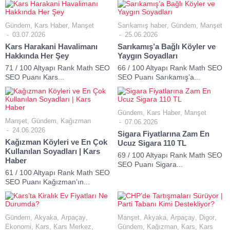
Gündem
,
Kars Haber
,
Manşet
Sarıkamış haber
,
Gündem
,
Manşet
03.07.2026
25.06.2026
Kars Harakani Havalimanı
Sarıkamış’a Bağlı Köyler ve
Hakkında Her Şey
Yaygın Soyadları
71 / 100 Altyapı Rank Math SEO
66 / 100 Altyapı Rank Math SEO
SEO Puanı Kars...
SEO Puanı Sarıkamış’a...
Gündem
,
Kars Haber
,
Manşet
Manşet
,
Gündem
,
Kağızman
07.06.2026
24.06.2026
Sigara Fiyatlarına Zam En
Kağızman Köyleri ve En Çok
Ucuz Sigara 110 TL
Kullanılan Soyadları | Kars
69 / 100 Altyapı Rank Math SEO
Haber
SEO Puanı Sigara...
61 / 100 Altyapı Rank Math SEO
SEO Puanı Kağızman’ın...
Gündem
,
Akyaka
,
Arpaçay
,
Manşet
,
Akyaka
,
Arpaçay
,
Digor
,
Ekonomi
,
Kars
,
Kars Merkez
,
Gündem
,
Kağızman
,
Kars
,
Kars