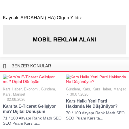
Kaynak: ARDAHAN (İHA) Olgun Yıldız
MOBİL REKLAM ALANI
BENZER KONULAR
Kars Haber
,
Ekonomi
,
Gündem
,
Gündem
,
Kars
,
Kars Haber
,
Manşet
Kars
,
Manşet
30.07.2026
02.08.2026
Kars Halkı Yeni Parti
Kars’ta E-Ticaret Gelişiyor
Hakkında Ne Düşünüyor?
mu? Dijital Dönüşüm
70 / 100 Altyapı Rank Math SEO
71 / 100 Altyapı Rank Math SEO
SEO Puanı Kars’ta...
SEO Puanı Kars’ta...