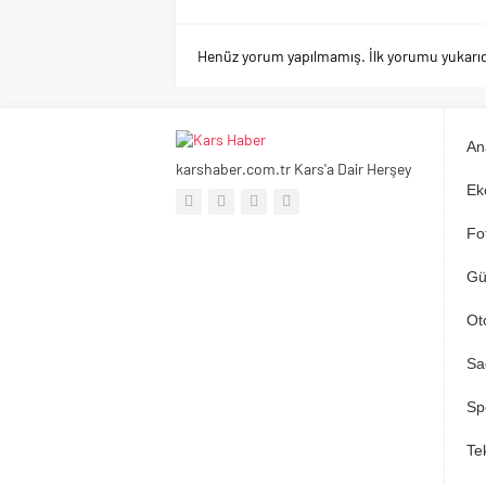
Henüz yorum yapılmamış. İlk yorumu yukarıdaki
An
karshaber.com.tr Kars'a Dair Herşey
Ek
Fo
Gü
Ot
Sa
Sp
Tek