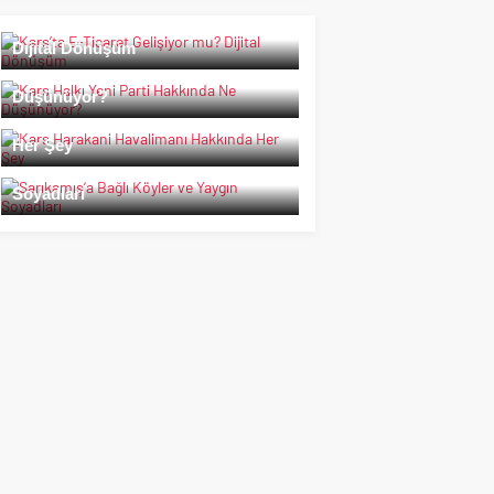
Kars’ta E-Ticaret Gelişiyor mu?
Dijital Dönüşüm
Kars Halkı Yeni Parti Hakkında Ne
Düşünüyor?
Kars Harakani Havalimanı Hakkında
Her Şey
Sarıkamış’a Bağlı Köyler ve Yaygın
Soyadları