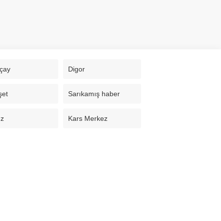
çay
Digor
şet
Sarıkamış haber
uz
Kars Merkez