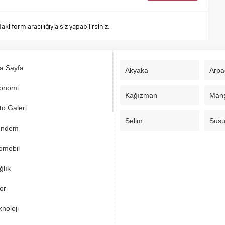
 form aracılığıyla siz yapabilirsiniz.
a Sayfa
Akyaka
Arpa
onomi
Kağızman
Man
to Galeri
Selim
Sus
ndem
omobil
ğlık
or
noloji