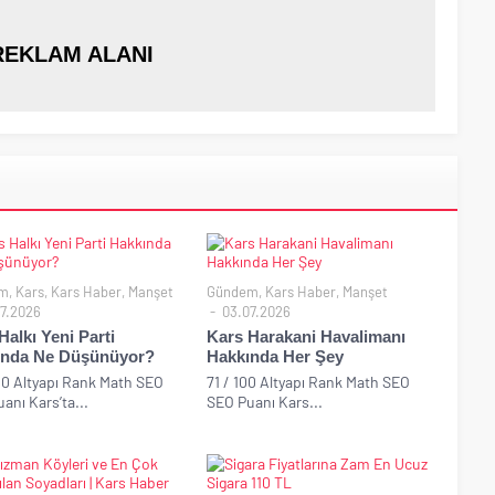
REKLAM ALANI
m
,
Kars
,
Kars Haber
,
Manşet
Gündem
,
Kars Haber
,
Manşet
7.2026
03.07.2026
Halkı Yeni Parti
Kars Harakani Havalimanı
ında Ne Düşünüyor?
Hakkında Her Şey
00 Altyapı Rank Math SEO
71 / 100 Altyapı Rank Math SEO
anı Kars’ta...
SEO Puanı Kars...