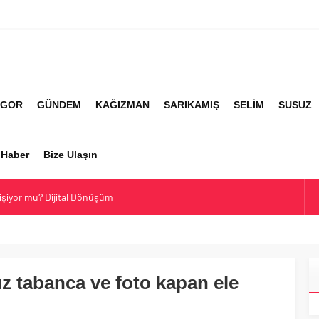
İGOR
GÜNDEM
KAĞIZMAN
SARIKAMIŞ
SELİM
SUSUZ
r Haber
Bize Ulaşın
lişiyor mu? Dijital Dönüşüm
ti Hakkında Ne Düşünüyor?
imanı Hakkında Her Şey
ler ve Yaygın Soyadları
z tabanca ve foto kapan ele
En Çok Kullanılan Soyadları | Kars Haber