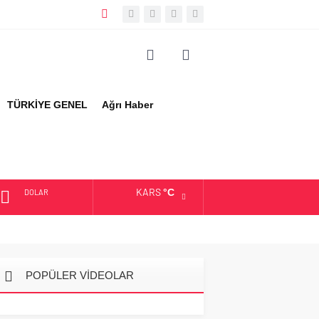
TÜRKİYE GENEL
Ağrı Haber
KARS
°C
DOLAR
EURO
ALTIN
POPÜLER VİDEOLAR
BIST