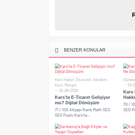
BENZER KONULAR
Kars Haber
,
Ekonomi
,
Gündem
,
Günde
Kars
,
Manşet
30.0
02.08.2026
Kars 
Kars’ta E-Ticaret Gelişiyor
Hakk
mu? Dijital Dönüşüm
70 / 1
71 / 100 Altyapı Rank Math SEO
SEO Pu
SEO Puanı Kars’ta...