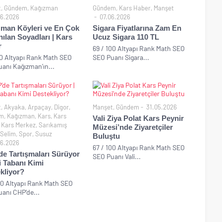
t
,
Gündem
,
Kağızman
Gündem
,
Kars Haber
,
Manşet
6.2026
07.06.2026
man Köyleri ve En Çok
Sigara Fiyatlarına Zam En
nılan Soyadları | Kars
Ucuz Sigara 110 TL
r
69 / 100 Altyapı Rank Math SEO
00 Altyapı Rank Math SEO
SEO Puanı Sigara...
anı Kağızman’ın...
t
,
Akyaka
,
Arpaçay
,
Digor
,
Manşet
,
Gündem
31.05.2026
m
,
Kağızman
,
Kars
,
Kars
Vali Ziya Polat Kars Peynir
,
Kars Merkez
,
Sarıkamış
Müzesi’nde Ziyaretçiler
Selim
,
Spor
,
Susuz
Buluştu
6.2026
67 / 100 Altyapı Rank Math SEO
e Tartışmaları Sürüyor
SEO Puanı Vali...
ti Tabanı Kimi
kliyor?
00 Altyapı Rank Math SEO
anı CHP’de...