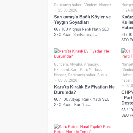
Sarıkamış haber
,
Gündem
,
Manşet
Manşe
25.06.2026
24.0
Sarıkamış’a Bağlı Köyler ve
Kağız
Yaygın Soyadları
Kulla
Habe
66 / 100 Altyapı Rank Math SEO
SEO Puanı Sarıkamış’a...
61 / 1
SEO Pu
Gündem
,
Akyaka
,
Arpaçay
,
Manşe
Ekonomi
,
Kars
,
Kars Merkez
,
Günde
Manşet
,
Sarıkamış haber
,
Susuz
Haber
05.06.2026
haber
,
02.0
Kars’ta Kiralık Ev Fiyatları Ne
Durumda?
CHP’d
| Par
60 / 100 Altyapı Rank Math SEO
Deste
SEO Puanı Kars’ta...
68 / 1
SEO Pu