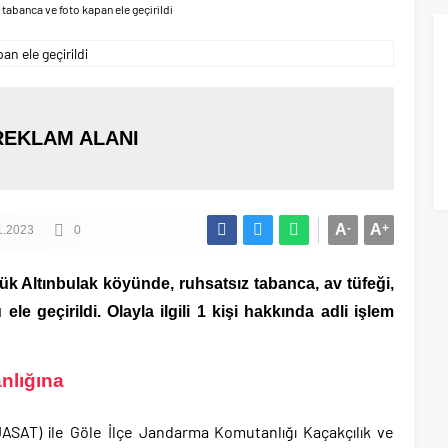
tabanca ve foto kapan ele geçirildi
REKLAM ALANI
A
-
A
+
1.2023
0
ük Altınbulak köyünde, ruhsatsız tabanca, av tüfeği,
 geçirildi. Olayla ilgili 1 kişi hakkında adli işlem
nlığına
ASAT) ile Göle İlçe Jandarma Komutanlığı Kaçakçılık ve