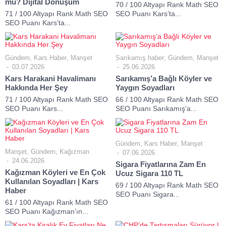
mu? Dijital Dönüşüm
70 / 100 Altyapı Rank Math SEO
71 / 100 Altyapı Rank Math SEO
SEO Puanı Kars’ta...
SEO Puanı Kars’ta...
Gündem
,
Kars Haber
,
Manşet
Sarıkamış haber
,
Gündem
,
Manşet
03.07.2026
25.06.2026
Kars Harakani Havalimanı
Sarıkamış’a Bağlı Köyler ve
Hakkında Her Şey
Yaygın Soyadları
71 / 100 Altyapı Rank Math SEO
66 / 100 Altyapı Rank Math SEO
SEO Puanı Kars...
SEO Puanı Sarıkamış’a...
Gündem
,
Kars Haber
,
Manşet
Manşet
,
Gündem
,
Kağızman
07.06.2026
24.06.2026
Sigara Fiyatlarına Zam En
Kağızman Köyleri ve En Çok
Ucuz Sigara 110 TL
Kullanılan Soyadları | Kars
69 / 100 Altyapı Rank Math SEO
Haber
SEO Puanı Sigara...
61 / 100 Altyapı Rank Math SEO
SEO Puanı Kağızman’ın...