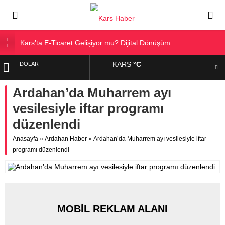
Kars’ta E-Ticaret Gelişiyor mu? Dijital Dönüşüm
Kars Halkı Yeni Parti Hakkında Ne Düşünüyor?
KARS
°C
DOLAR
Kars Harakani Havalimanı Hakkında Her Şey
Sarıkamış’a Bağlı Köyler ve Yaygın Soyadları
Ardahan’da Muharrem ayı
EURO
Kağızman Köyleri ve En Çok Kullanılan Soyadları | Kars
vesilesiyle iftar programı
Haber
ALTIN
düzenlendi
Anasayfa
»
Ardahan Haber
»
Ardahan’da Muharrem ayı vesilesiyle iftar
BIST
programı düzenlendi
MOBİL REKLAM ALANI