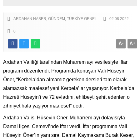
ARDAHAN HABER
GÜNDEM
TÜRKIYE GENEL
02.08.2022
0
A
-
A
+
Ardahan Valiliği tarafından Muharrem ayı vesilesiyle iftar
programı düzenlendi. Programda konuşan Vali Hüseyin
Öner, “Kerbela’dan almamız gereken dersleri tam olarak
alamazsak maalesef yeni Kerbela’lar yaşanıyor. Kerbela’da
Hazreti Hüseyin’i ve 72 evladını, ehlibeyti şehit edenler, o
zihniyet hala yaşıyor maalesef” dedi.
Ardahan Valisi Hüseyin Öner, Muharrem ayı dolayısıyla
Damal ilçesi Cemevi’nde iftar verdi. İftar programına Vali
Hüseyin Öner’in yanı sıra, Damal Kaymakamı Burak Keser,