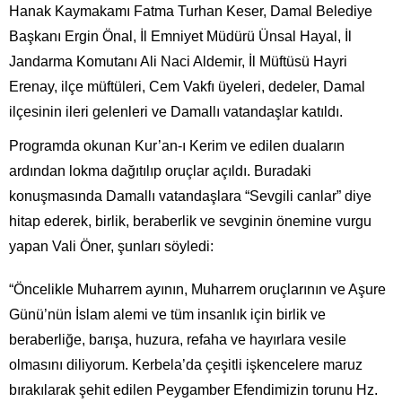
Hanak Kaymakamı Fatma Turhan Keser, Damal Belediye
Başkanı Ergin Önal, İl Emniyet Müdürü Ünsal Hayal, İl
Jandarma Komutanı Ali Naci Aldemir, İl Müftüsü Hayri
Erenay, ilçe müftüleri, Cem Vakfı üyeleri, dedeler, Damal
ilçesinin ileri gelenleri ve Damallı vatandaşlar katıldı.
Programda okunan Kur’an-ı Kerim ve edilen duaların
ardından lokma dağıtılıp oruçlar açıldı. Buradaki
konuşmasında Damallı vatandaşlara “Sevgili canlar” diye
hitap ederek, birlik, beraberlik ve sevginin önemine vurgu
yapan Vali Öner, şunları söyledi:
“Öncelikle Muharrem ayının, Muharrem oruçlarının ve Aşure
Günü’nün İslam alemi ve tüm insanlık için birlik ve
beraberliğe, barışa, huzura, refaha ve hayırlara vesile
olmasını diliyorum. Kerbela’da çeşitli işkencelere maruz
bırakılarak şehit edilen Peygamber Efendimizin torunu Hz.