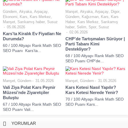
Gündem
,
Akyaka
,
Arpaçay
,
Manşet
,
Akyaka
,
Arpaçay
,
Digor
,
Ekonomi
,
Kars
,
Kars Merkez
,
Gündem
,
Kağızman
,
Kars
,
Kars
Manşet
,
Sarıkamış haber
,
Susuz
Haber
,
Kars Merkez
,
Sarıkamış
05.06.2026
haber
,
Selim
,
Spor
,
Susuz
02.06.2026
Kars’ta Kiralık Ev Fiyatları Ne
Durumda?
CHP’de Tartışmaları Sürüyor |
Parti Tabanı Kimi
60 / 100 Altyapı Rank Math SEO
Destekliyor?
SEO Puanı Kars’ta...
68 / 100 Altyapı Rank Math SEO
SEO Puanı CHP’de...
Manşet
,
Gündem
31.05.2026
Manşet
,
Gündem
31.05.2026
Vali Ziya Polat Kars Peynir
Kars Ketesi Nasıl Yapılır?
Müzesi’nde Ziyaretçiler
Kars Ketesi Nerede Yenir?
Buluştu
70 / 100 Altyapı Rank Math SEO
67 / 100 Altyapı Rank Math SEO
SEO Puanı Kars...
SEO Puanı Vali...
YORUMLAR