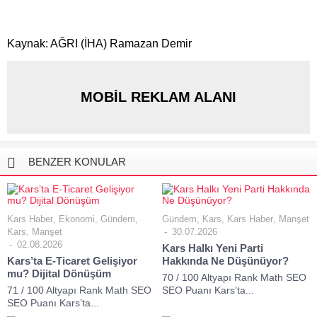
Kaynak: AĞRI (İHA) Ramazan Demir
MOBİL REKLAM ALANI
BENZER KONULAR
Kars Haber
,
Ekonomi
,
Gündem
,
Gündem
,
Kars
,
Kars Haber
,
Manşet
Kars
,
Manşet
30.07.2026
02.08.2026
Kars Halkı Yeni Parti
Kars’ta E-Ticaret Gelişiyor
Hakkında Ne Düşünüyor?
mu? Dijital Dönüşüm
70 / 100 Altyapı Rank Math SEO
71 / 100 Altyapı Rank Math SEO
SEO Puanı Kars’ta...
SEO Puanı Kars’ta...