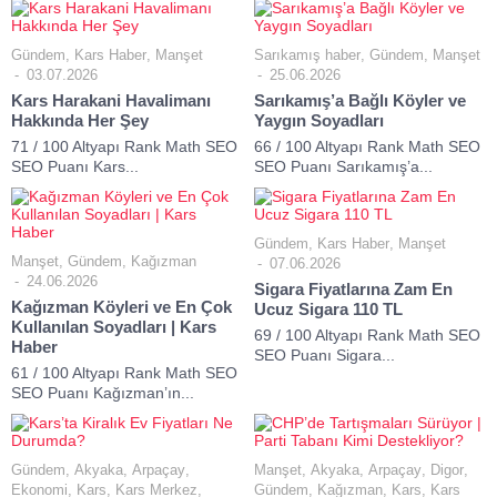
Gündem
,
Kars Haber
,
Manşet
Sarıkamış haber
,
Gündem
,
Manşet
03.07.2026
25.06.2026
Kars Harakani Havalimanı
Sarıkamış’a Bağlı Köyler ve
Hakkında Her Şey
Yaygın Soyadları
71 / 100 Altyapı Rank Math SEO
66 / 100 Altyapı Rank Math SEO
SEO Puanı Kars...
SEO Puanı Sarıkamış’a...
Gündem
,
Kars Haber
,
Manşet
Manşet
,
Gündem
,
Kağızman
07.06.2026
24.06.2026
Sigara Fiyatlarına Zam En
Kağızman Köyleri ve En Çok
Ucuz Sigara 110 TL
Kullanılan Soyadları | Kars
69 / 100 Altyapı Rank Math SEO
Haber
SEO Puanı Sigara...
61 / 100 Altyapı Rank Math SEO
SEO Puanı Kağızman’ın...
Gündem
,
Akyaka
,
Arpaçay
,
Manşet
,
Akyaka
,
Arpaçay
,
Digor
,
Ekonomi
,
Kars
,
Kars Merkez
,
Gündem
,
Kağızman
,
Kars
,
Kars