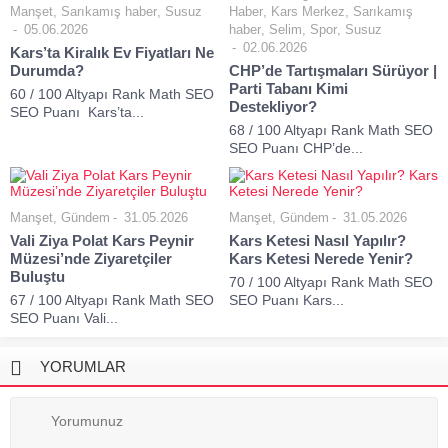
Manşet
,
Sarıkamış haber
,
Susuz
Haber
,
Kars Merkez
,
Sarıkamış
05.06.2026
haber
,
Selim
,
Spor
,
Susuz
02.06.2026
Kars’ta Kiralık Ev Fiyatları Ne
Durumda?
CHP’de Tartışmaları Sürüyor |
Parti Tabanı Kimi
60 / 100 Altyapı Rank Math SEO
Destekliyor?
SEO Puanı Kars’ta...
68 / 100 Altyapı Rank Math SEO
SEO Puanı CHP’de...
Manşet
,
Gündem
31.05.2026
Manşet
,
Gündem
31.05.2026
Vali Ziya Polat Kars Peynir
Kars Ketesi Nasıl Yapılır?
Müzesi’nde Ziyaretçiler
Kars Ketesi Nerede Yenir?
Buluştu
70 / 100 Altyapı Rank Math SEO
67 / 100 Altyapı Rank Math SEO
SEO Puanı Kars...
SEO Puanı Vali...
YORUMLAR