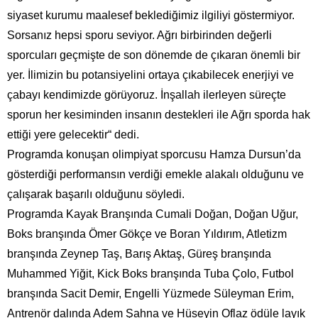
siyaset kurumu maalesef beklediğimiz ilgiliyi göstermiyor.
Sorsanız hepsi sporu seviyor. Ağrı birbirinden değerli
sporcuları geçmişte de son dönemde de çıkaran önemli bir
yer. İlimizin bu potansiyelini ortaya çıkabilecek enerjiyi ve
çabayı kendimizde görüyoruz. İnşallah ilerleyen süreçte
sporun her kesiminden insanın destekleri ile Ağrı sporda hak
ettiği yere gelecektir“ dedi.
Programda konuşan olimpiyat sporcusu Hamza Dursun’da
gösterdiği performansın verdiği emekle alakalı olduğunu ve
çalışarak başarılı olduğunu söyledi.
Programda Kayak Branşında Cumali Doğan, Doğan Uğur,
Boks branşında Ömer Gökçe ve Boran Yıldırım, Atletizm
branşında Zeynep Taş, Barış Aktaş, Güreş branşında
Muhammed Yiğit, Kick Boks branşında Tuba Çolo, Futbol
branşında Sacit Demir, Engelli Yüzmede Süleyman Erim,
Antrenör dalında Adem Şahna ve Hüseyin Oflaz ödüle layık