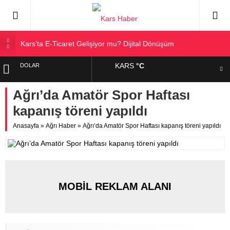
Kars’ta E-Ticaret Gelişiyor mu? Dijital Dönüşüm
Kars Halkı Yeni Parti Hakkında Ne Düşünüyor?
KARS
°C
DOLAR
Kars Harakani Havalimanı Hakkında Her Şey
Sarıkamış’a Bağlı Köyler ve Yaygın Soyadları
Ağrı’da Amatör Spor Haftası
EURO
Kağızman Köyleri ve En Çok Kullanılan Soyadları | Kars
kapanış töreni yapıldı
Haber
ALTIN
Anasayfa
»
Ağrı Haber
»
Ağrı’da Amatör Spor Haftası kapanış töreni yapıldı
BIST
MOBİL REKLAM ALANI