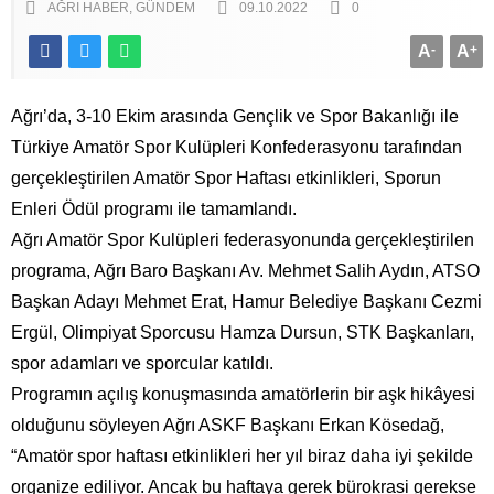
AĞRI HABER
GÜNDEM
09.10.2022
0
A
-
A
+
Ağrı’da, 3-10 Ekim arasında Gençlik ve Spor Bakanlığı ile
Türkiye Amatör Spor Kulüpleri Konfederasyonu tarafından
gerçekleştirilen Amatör Spor Haftası etkinlikleri, Sporun
Enleri Ödül programı ile tamamlandı.
Ağrı Amatör Spor Kulüpleri federasyonunda gerçekleştirilen
programa, Ağrı Baro Başkanı Av. Mehmet Salih Aydın, ATSO
Başkan Adayı Mehmet Erat, Hamur Belediye Başkanı Cezmi
Ergül, Olimpiyat Sporcusu Hamza Dursun, STK Başkanları,
spor adamları ve sporcular katıldı.
Programın açılış konuşmasında amatörlerin bir aşk hikâyesi
olduğunu söyleyen Ağrı ASKF Başkanı Erkan Kösedağ,
“Amatör spor haftası etkinlikleri her yıl biraz daha iyi şekilde
organize ediliyor. Ancak bu haftaya gerek bürokrasi gerekse