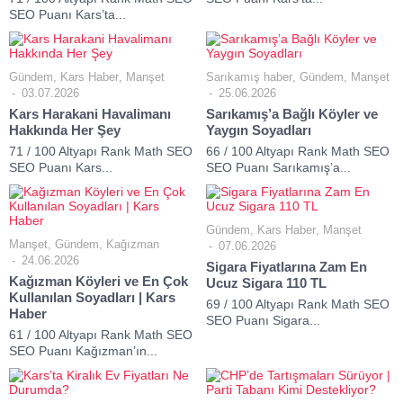
SEO Puanı Kars’ta...
Gündem
,
Kars Haber
,
Manşet
Sarıkamış haber
,
Gündem
,
Manşet
03.07.2026
25.06.2026
Kars Harakani Havalimanı
Sarıkamış’a Bağlı Köyler ve
Hakkında Her Şey
Yaygın Soyadları
71 / 100 Altyapı Rank Math SEO
66 / 100 Altyapı Rank Math SEO
SEO Puanı Kars...
SEO Puanı Sarıkamış’a...
Gündem
,
Kars Haber
,
Manşet
Manşet
,
Gündem
,
Kağızman
07.06.2026
24.06.2026
Sigara Fiyatlarına Zam En
Kağızman Köyleri ve En Çok
Ucuz Sigara 110 TL
Kullanılan Soyadları | Kars
69 / 100 Altyapı Rank Math SEO
Haber
SEO Puanı Sigara...
61 / 100 Altyapı Rank Math SEO
SEO Puanı Kağızman’ın...