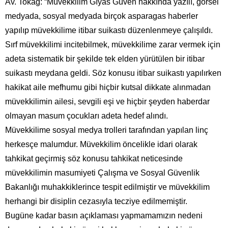
Av. Tokağ: “Müvekkilim Gıyas Güven hakkında yazılı, görsel
medyada, sosyal medyada birçok asparagas haberler
yapılıp müvekkilime itibar suikastı düzenlenmeye çalışıldı.
Sırf müvekkilimi incitebilmek, müvekkilime zarar vermek için
adeta sistematik bir şekilde tek elden yürütülen bir itibar
suikastı meydana geldi. Söz konusu itibar suikastı yapılırken
hakikat aile mefhumu gibi hiçbir kutsal dikkate alınmadan
müvekkilimin ailesi, sevgili eşi ve hiçbir şeyden haberdar
olmayan masum çocukları adeta hedef alındı.
Müvekkilime sosyal medya trolleri tarafından yapılan linç
herkesçe malumdur. Müvekkilim öncelikle idari olarak
tahkikat geçirmiş söz konusu tahkikat neticesinde
müvekkilimin masumiyeti Çalışma ve Sosyal Güvenlik
Bakanlığı muhakkiklerince tespit edilmiştir ve müvekkilim
herhangi bir disiplin cezasıyla tecziye edilmemiştir.
Bugüne kadar basın açıklaması yapmamamızın nedeni