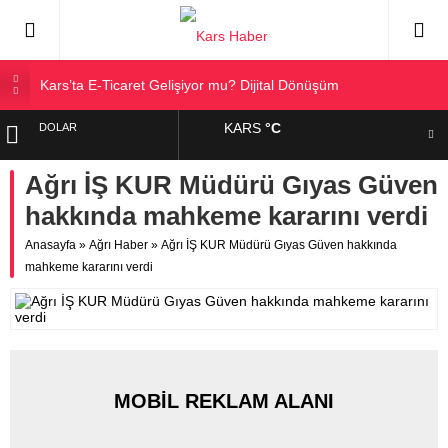
Kars’ta E-Ticaret Gelişiyor mu? Dijital Dönüşüm
Kars Halkı Yeni Parti Hakkında Ne Düşünüyor?
KARS
°C
DOLAR
Kars Harakani Havalimanı Hakkında Her Şey
Sarıkamış’a Bağlı Köyler ve Yaygın Soyadları
Ağrı İŞ KUR Müdürü Gıyas Güven
EURO
Kağızman Köyleri ve En Çok Kullanılan Soyadları | Kars
hakkında mahkeme kararını verdi
Haber
ALTIN
Anasayfa
»
Ağrı Haber
»
Ağrı İŞ KUR Müdürü Gıyas Güven hakkında
mahkeme kararını verdi
BIST
MOBİL REKLAM ALANI