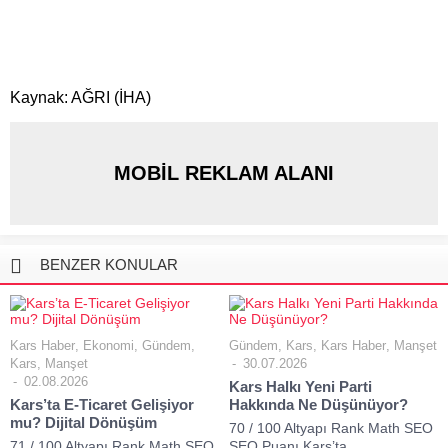
Kaynak: AĞRI (İHA)
MOBİL REKLAM ALANI
BENZER KONULAR
Kars Haber
,
Ekonomi
,
Gündem
,
Gündem
,
Kars
,
Kars Haber
,
Manşet
Kars
,
Manşet
30.07.2026
02.08.2026
Kars Halkı Yeni Parti
Kars’ta E-Ticaret Gelişiyor
Hakkında Ne Düşünüyor?
mu? Dijital Dönüşüm
70 / 100 Altyapı Rank Math SEO
71 / 100 Altyapı Rank Math SEO
SEO Puanı Kars’ta...