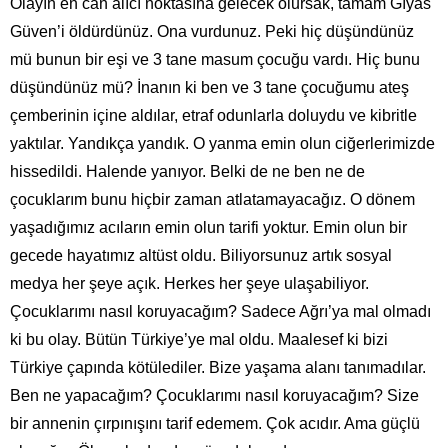
Olayın en can alıcı noktasına gelecek olursak, tamam Gıyas
Güven’i öldürdünüz. Ona vurdunuz. Peki hiç düşündünüz
mü bunun bir eşi ve 3 tane masum çocuğu vardı. Hiç bunu
düşündünüz mü? İnanın ki ben ve 3 tane çocuğumu ateş
çemberinin içine aldılar, etraf odunlarla doluydu ve kibritle
yaktılar. Yandıkça yandık. O yanma emin olun ciğerlerimizde
hissedildi. Halende yanıyor. Belki de ne ben ne de
çocuklarım bunu hiçbir zaman atlatamayacağız. O dönem
yaşadığımız acıların emin olun tarifi yoktur. Emin olun bir
gecede hayatımız altüst oldu. Biliyorsunuz artık sosyal
medya her şeye açık. Herkes her şeye ulaşabiliyor.
Çocuklarımı nasıl koruyacağım? Sadece Ağrı’ya mal olmadı
ki bu olay. Bütün Türkiye’ye mal oldu. Maalesef ki bizi
Türkiye çapında kötülediler. Bize yaşama alanı tanımadılar.
Ben ne yapacağım? Çocuklarımı nasıl koruyacağım? Size
bir annenin çırpınışını tarif edemem. Çok acıdır. Ama güçlü