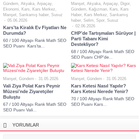
Gündem
,
Akyaka
,
Arpaçay
,
Manşet
,
Akyaka
,
Arpaçay
,
Digor
,
Ekonomi
,
Kars
,
Kars Merkez
,
Gündem
,
Kağızman
,
Kars
,
Kars
Manşet
,
Sarıkamış haber
,
Susuz
Haber
,
Kars Merkez
,
Sarıkamış
05.06.2026
haber
,
Selim
,
Spor
,
Susuz
02.06.2026
Kars’ta Kiralık Ev Fiyatları Ne
Durumda?
CHP’de Tartışmaları Sürüyor |
Parti Tabanı Kimi
60 / 100 Altyapı Rank Math SEO
Destekliyor?
SEO Puanı Kars’ta...
68 / 100 Altyapı Rank Math SEO
SEO Puanı CHP’de...
Manşet
,
Gündem
31.05.2026
Manşet
,
Gündem
31.05.2026
Vali Ziya Polat Kars Peynir
Kars Ketesi Nasıl Yapılır?
Müzesi’nde Ziyaretçiler
Kars Ketesi Nerede Yenir?
Buluştu
70 / 100 Altyapı Rank Math SEO
67 / 100 Altyapı Rank Math SEO
SEO Puanı Kars...
SEO Puanı Vali...
YORUMLAR