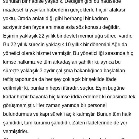
sunulan bir hadise yaşadık. Dediğim gibi bu hadisede
maalesef ki yayılan haberlerin gerçeklerle hiçbir alakası
yoktu. Orada anlatıldığı gibi herhangi bir kadının
acziyetinden faydalanılması asla söz konusu değildir.
Eşimin yaklaşık 22 yıllık bir devlet memurluğu süreci vardır.
Bu 22 yıllık sürecin yaklaşık 10 yıllık bir dönemini Ağrı’da
yönetici olarak hizmet vermiştir. Bu yöneticiliği sırasında hiç
kimse halkımız ve tüm arkadaşları şahittir ki, ayrıca bu
süreçte yaklaşık 3 aydır çalışma bakanlığınca başlatılan
teftiş raporunda da her şey çok açık bir şekilde ifade
edilmiştir ki, bunların hepsi iftiradır, suçtur. Eşim bugüne
kadar hiçbir bayanla hiç kimse iddia edemez ki odasında tek
görüşmemiştir. Her zaman yanında bir personel
bulundurmuş ve kapı sürekli açık kalmıştır. Bunun tüm halk
şahididir, tüm kurumu şahididir. Zaten ifadelerinde de yer
vermiştirler..