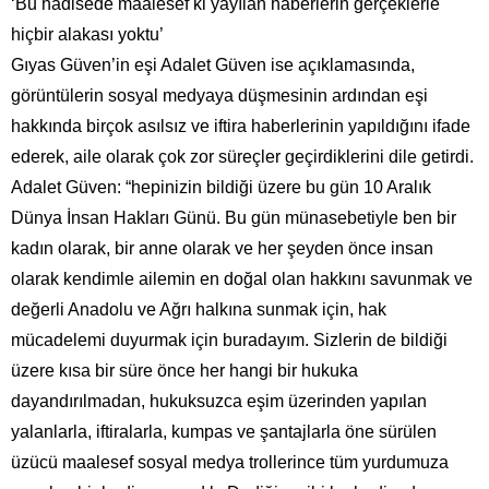
‘Bu hadisede maalesef ki yayılan haberlerin gerçeklerle
hiçbir alakası yoktu’
Gıyas Güven’in eşi Adalet Güven ise açıklamasında,
görüntülerin sosyal medyaya düşmesinin ardından eşi
hakkında birçok asılsız ve iftira haberlerinin yapıldığını ifade
ederek, aile olarak çok zor süreçler geçirdiklerini dile getirdi.
Adalet Güven: “hepinizin bildiği üzere bu gün 10 Aralık
Dünya İnsan Hakları Günü. Bu gün münasebetiyle ben bir
kadın olarak, bir anne olarak ve her şeyden önce insan
olarak kendimle ailemin en doğal olan hakkını savunmak ve
değerli Anadolu ve Ağrı halkına sunmak için, hak
mücadelemi duyurmak için buradayım. Sizlerin de bildiği
üzere kısa bir süre önce her hangi bir hukuka
dayandırılmadan, hukuksuzca eşim üzerinden yapılan
yalanlarla, iftiralarla, kumpas ve şantajlarla öne sürülen
üzücü maalesef sosyal medya trollerince tüm yurdumuza