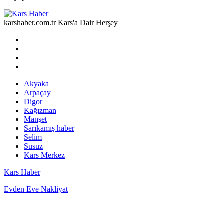
karshaber.com.tr Kars'a Dair Herşey
Akyaka
Arpaçay
Digor
Kağızman
Manşet
Sarıkamış haber
Selim
Susuz
Kars Merkez
Kars Haber
Evden Eve Nakliyat