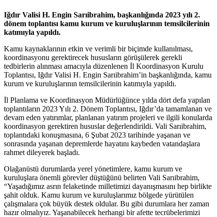
Iğdır Valisi H. Engin Sarıibrahim, başkanlığında 2023 yılı 2.
dönem toplantısı kamu kurum ve kuruluşlarının temsilcilerinin
katımıyla yapıldı.
Kamu kaynaklarının etkin ve verimli bir biçimde kullanılması,
koordinasyonu gerektirecek hususların görüşülerek gerekli
tedbirlerin alınması amacıyla düzenlenen İl Koordinasyon Kurulu
Toplantısı, Iğdır Valisi H. Engin Sarıibrahim’in başkanlığında, kamu
kurum ve kuruluşlarının temsilcilerinin katımıyla yapıldı.
İl Planlama ve Koordinasyon Müdürlüğünce yılda dört defa yapılan
toplantıların 2023 Yılı 2. Dönem Toplantısı, Iğdır’da tamamlanan ve
devam eden yatırımlar, planlanan yatırım projeleri ve ilgili konularda
koordinasyon gerektiren hususlar değerlendirildi. Vali Sarıibrahim,
toplantıdaki konuşmasına, 6 Şubat 2023 tarihinde yaşanan ve
sonrasında yaşanan depremlerde hayatını kaybeden vatandaşlara
rahmet dileyerek başladı.
Olağanüstü durumlarda yerel yönetimlere, kamu kurum ve
kuruluşlara önemli görevler düştüğünü belirten Vali Sarıibrahim,
“Yaşadığımız asrın felaketinde milletimizi dayanışmasını hep birlikte
şahit olduk. Kamu kurum ve kuruluşlarımız bölgede yürütülen
çalışmalara çok büyük destek oldular. Bu gibi durumlara her zaman
hazır olmalıyız. Yaşanabilecek herhangi bir afette tecrübelerimizi