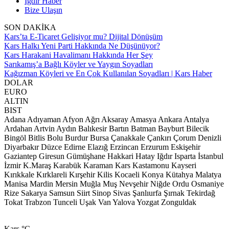
Iğdır Haber
Bize Ulaşın
SON DAKİKA
Kars’ta E-Ticaret Gelişiyor mu? Dijital Dönüşüm
Kars Halkı Yeni Parti Hakkında Ne Düşünüyor?
Kars Harakani Havalimanı Hakkında Her Şey
Sarıkamış’a Bağlı Köyler ve Yaygın Soyadları
Kağızman Köyleri ve En Çok Kullanılan Soyadları | Kars Haber
DOLAR
EURO
ALTIN
BIST
Adana
Adıyaman
Afyon
Ağrı
Aksaray
Amasya
Ankara
Antalya
Ardahan
Artvin
Aydın
Balıkesir
Bartın
Batman
Bayburt
Bilecik
Bingöl
Bitlis
Bolu
Burdur
Bursa
Çanakkale
Çankırı
Çorum
Denizli
Diyarbakır
Düzce
Edirne
Elazığ
Erzincan
Erzurum
Eskişehir
Gaziantep
Giresun
Gümüşhane
Hakkari
Hatay
Iğdır
Isparta
İstanbul
İzmir
K.Maraş
Karabük
Karaman
Kars
Kastamonu
Kayseri
Kırıkkale
Kırklareli
Kırşehir
Kilis
Kocaeli
Konya
Kütahya
Malatya
Manisa
Mardin
Mersin
Muğla
Muş
Nevşehir
Niğde
Ordu
Osmaniye
Rize
Sakarya
Samsun
Siirt
Sinop
Sivas
Şanlıurfa
Şırnak
Tekirdağ
Tokat
Trabzon
Tunceli
Uşak
Van
Yalova
Yozgat
Zonguldak
Kars
°C