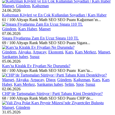
Manşet
,
Gündem
,
Kağızman
24.06.2026
Kağızman Köyleri ve En Çok Kullanılan Soyadları | Kars Haber
61 / 100 Altyapı Rank Math SEO SEO Puanı Kağızman’ın...
Gündem
,
Kars Haber
,
Manşet
07.06.2026
Sigara Fiyatlarına Zam En Ucuz Sigara 110 TL
69 / 100 Altyapı Rank Math SEO SEO Puanı Sigara...
Gündem
,
Akyaka
,
Arpaçay
,
Ekonomi
,
Kars
,
Kars Merkez
,
Manşet
,
Sarıkamış haber
,
Susuz
05.06.2026
Kars’ta Kiralık Ev Fiyatları Ne Durumda?
60 / 100 Altyapı Rank Math SEO SEO Puanı Kars’ta...
Manşet
,
Akyaka
,
Arpaçay
,
Digor
,
Gündem
,
Kağızman
,
Kars
,
Kars
Haber
,
Kars Merkez
,
Sarıkamış haber
,
Selim
,
Spor
,
Susuz
02.06.2026
CHP’de Tartışmaları Sürüyor | Parti Tabanı Kimi Destekliyor?
68 / 100 Altyapı Rank Math SEO SEO Puanı CHP’de...
Manşet
,
Gündem
31.05.2026