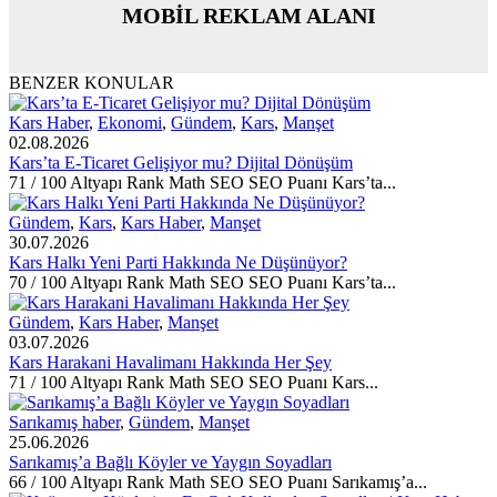
MOBİL REKLAM ALANI
BENZER KONULAR
Kars Haber
,
Ekonomi
,
Gündem
,
Kars
,
Manşet
02.08.2026
Kars’ta E-Ticaret Gelişiyor mu? Dijital Dönüşüm
71 / 100 Altyapı Rank Math SEO SEO Puanı Kars’ta...
Gündem
,
Kars
,
Kars Haber
,
Manşet
30.07.2026
Kars Halkı Yeni Parti Hakkında Ne Düşünüyor?
70 / 100 Altyapı Rank Math SEO SEO Puanı Kars’ta...
Gündem
,
Kars Haber
,
Manşet
03.07.2026
Kars Harakani Havalimanı Hakkında Her Şey
71 / 100 Altyapı Rank Math SEO SEO Puanı Kars...
Sarıkamış haber
,
Gündem
,
Manşet
25.06.2026
Sarıkamış’a Bağlı Köyler ve Yaygın Soyadları
66 / 100 Altyapı Rank Math SEO SEO Puanı Sarıkamış’a...