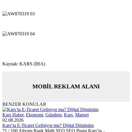
Kaynak: KARS (İHA)
MOBİL REKLAM ALANI
BENZER KONULAR
Kars Haber
,
Ekonomi
,
Gündem
,
Kars
,
Manşet
02.08.2026
Kars’ta E-Ticaret Gelişiyor mu? Dijital Dönüşüm
71 / 100 Altyapı Rank Math SEO SEO Puanı Kars’ta...