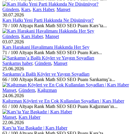
Gündem
,
Kars
,
Kars Haber
,
Manşet
30.07.2026
Kars Halkı Yeni Parti Hakkında Ne Düşünüyor?
70 / 100 Altyapı Rank Math SEO SEO Puanı Kars’ta...
Gündem
,
Kars Haber
,
Manşet
03.07.2026
Kars Harakani Havalimanı Hakkında Her Şey
71 / 100 Altyapı Rank Math SEO SEO Puanı Kars...
Sarıkamış haber
,
Gündem
,
Manşet
25.06.2026
Sarıkamış’a Bağlı Köyler ve Yaygın Soyadları
66 / 100 Altyapı Rank Math SEO SEO Puanı Sarıkamış’a...
Manşet
,
Gündem
,
Kağızman
24.06.2026
Kağızman Köyleri ve En Çok Kullanılan Soyadları | Kars Haber
61 / 100 Altyapı Rank Math SEO SEO Puanı Kağızman’ın...
Manşet
,
Kars Haber
22.06.2026
Kars’ta Yaz Başkadır | Kars Haber
63 / 100 Altyapı Rank Math SEO SEO Puanı Kars’ta...