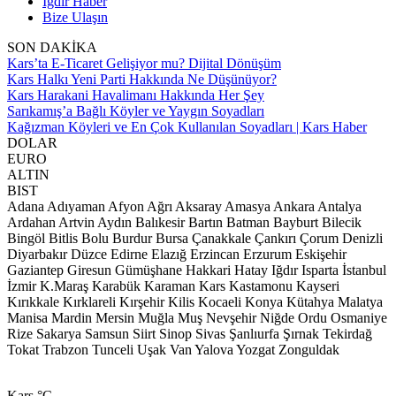
Iğdır Haber
Bize Ulaşın
SON DAKİKA
Kars’ta E-Ticaret Gelişiyor mu? Dijital Dönüşüm
Kars Halkı Yeni Parti Hakkında Ne Düşünüyor?
Kars Harakani Havalimanı Hakkında Her Şey
Sarıkamış’a Bağlı Köyler ve Yaygın Soyadları
Kağızman Köyleri ve En Çok Kullanılan Soyadları | Kars Haber
DOLAR
EURO
ALTIN
BIST
Adana
Adıyaman
Afyon
Ağrı
Aksaray
Amasya
Ankara
Antalya
Ardahan
Artvin
Aydın
Balıkesir
Bartın
Batman
Bayburt
Bilecik
Bingöl
Bitlis
Bolu
Burdur
Bursa
Çanakkale
Çankırı
Çorum
Denizli
Diyarbakır
Düzce
Edirne
Elazığ
Erzincan
Erzurum
Eskişehir
Gaziantep
Giresun
Gümüşhane
Hakkari
Hatay
Iğdır
Isparta
İstanbul
İzmir
K.Maraş
Karabük
Karaman
Kars
Kastamonu
Kayseri
Kırıkkale
Kırklareli
Kırşehir
Kilis
Kocaeli
Konya
Kütahya
Malatya
Manisa
Mardin
Mersin
Muğla
Muş
Nevşehir
Niğde
Ordu
Osmaniye
Rize
Sakarya
Samsun
Siirt
Sinop
Sivas
Şanlıurfa
Şırnak
Tekirdağ
Tokat
Trabzon
Tunceli
Uşak
Van
Yalova
Yozgat
Zonguldak
Kars
°C