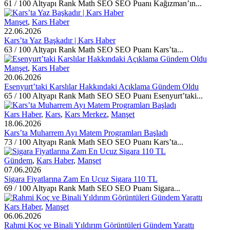
61 / 100 Altyapı Rank Math SEO SEO Puanı Kağızman’ın...
Manşet
,
Kars Haber
22.06.2026
Kars’ta Yaz Başkadır | Kars Haber
63 / 100 Altyapı Rank Math SEO SEO Puanı Kars’ta...
Manşet
,
Kars Haber
20.06.2026
Esenyurt’taki Karslılar Hakkındaki Açıklama Gündem Oldu
65 / 100 Altyapı Rank Math SEO SEO Puanı Esenyurt’taki...
Kars Haber
,
Kars
,
Kars Merkez
,
Manşet
18.06.2026
Kars’ta Muharrem Ayı Matem Programları Başladı
73 / 100 Altyapı Rank Math SEO SEO Puanı Kars’ta...
Gündem
,
Kars Haber
,
Manşet
07.06.2026
Sigara Fiyatlarına Zam En Ucuz Sigara 110 TL
69 / 100 Altyapı Rank Math SEO SEO Puanı Sigara...
Kars Haber
,
Manşet
06.06.2026
Rahmi Koç ve Binali Yıldırım Görüntüleri Gündem Yarattı