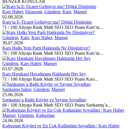
BENZER KONULAR
Kars Haber
,
Ekonomi
,
Gündem
,
Kars
,
Manşet
02.08.2026
Kars’ta E-Ticaret Gelişiyor mu? Dijital Dönüşüm
71 / 100 Altyapı Rank Math SEO SEO Puanı Kars’ta...
Gündem
,
Kars
,
Kars Haber
,
Manşet
30.07.2026
Kars Halkı Yeni Parti Hakkında Ne Düşünüyor?
70 / 100 Altyapı Rank Math SEO SEO Puanı Kars’ta...
Gündem
,
Kars Haber
,
Manşet
03.07.2026
Kars Harakani Havalimanı Hakkında Her Şey
71 / 100 Altyapı Rank Math SEO SEO Puanı Kars...
Sarıkamış haber
,
Gündem
,
Manşet
25.06.2026
Sarıkamış’a Bağlı Köyler ve Yaygın Soyadları
66 / 100 Altyapı Rank Math SEO SEO Puanı Sarıkamış’a...
Manşet
,
Gündem
,
Kağızman
24.06.2026
Kağızman Köyleri ve En Çok Kullanılan Soyadları | Kars Haber