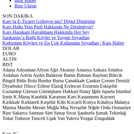
Iğdır Haber
Bize Ulaşın
SON DAKİKA
Kars’ta E-Ticaret Gelişiyor mu? Dijital Dönüşüm
Kars Halkı Yeni Parti Hakkında Ne Düşünüyor?
Kars Harakani Havalimanı Hakkında Her Şey
Sarıkamış’a Bağlı Köyler ve Yaygın Soyadları
Kağızman Köyleri ve En Çok Kullanılan Soyadları | Kars Haber
DOLAR
EURO
ALTIN
BIST
Adana
Adıyaman
Afyon
Ağrı
Aksaray
Amasya
Ankara
Antalya
Ardahan
Artvin
Aydın
Balıkesir
Bartın
Batman
Bayburt
Bilecik
Bingöl
Bitlis
Bolu
Burdur
Bursa
Çanakkale
Çankırı
Çorum
Denizli
Diyarbakır
Düzce
Edirne
Elazığ
Erzincan
Erzurum
Eskişehir
Gaziantep
Giresun
Gümüşhane
Hakkari
Hatay
Iğdır
Isparta
İstanbul
İzmir
K.Maraş
Karabük
Karaman
Kars
Kastamonu
Kayseri
Kırıkkale
Kırklareli
Kırşehir
Kilis
Kocaeli
Konya
Kütahya
Malatya
Manisa
Mardin
Mersin
Muğla
Muş
Nevşehir
Niğde
Ordu
Osmaniye
Rize
Sakarya
Samsun
Siirt
Sinop
Sivas
Şanlıurfa
Şırnak
Tekirdağ
Tokat
Trabzon
Tunceli
Uşak
Van
Yalova
Yozgat
Zonguldak
Kars
°C