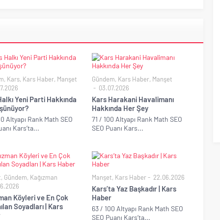
m
,
Kars
,
Kars Haber
,
Manşet
Gündem
,
Kars Haber
,
Manşet
7.2026
03.07.2026
alkı Yeni Parti Hakkında
Kars Harakani Havalimanı
şünüyor?
Hakkında Her Şey
00 Altyapı Rank Math SEO
71 / 100 Altyapı Rank Math SEO
anı Kars’ta...
SEO Puanı Kars...
t
,
Gündem
,
Kağızman
Manşet
,
Kars Haber
22.06.2026
6.2026
Kars’ta Yaz Başkadır | Kars
man Köyleri ve En Çok
Haber
ılan Soyadları | Kars
63 / 100 Altyapı Rank Math SEO
r
SEO Puanı Kars’ta...