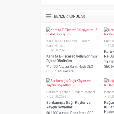
BENZER KONULAR
Kars Haber
,
Ekonomi
,
Gündem
,
Günde
Kars
,
Manşet
30.0
02.08.2026
Kars H
Kars’ta E-Ticaret Gelişiyor mu?
Ne Dü
Dijital Dönüşüm
70 / 1
71 / 100 Altyapı Rank Math SEO
SEO Pu
SEO Puanı Kars’ta...
Sarıkamış haber
,
Gündem
,
Manşet
Manşe
25.06.2026
24.0
Sarıkamış’a Bağlı Köyler ve
Kağız
Yaygın Soyadları
Kullan
Habe
66 / 100 Altyapı Rank Math SEO