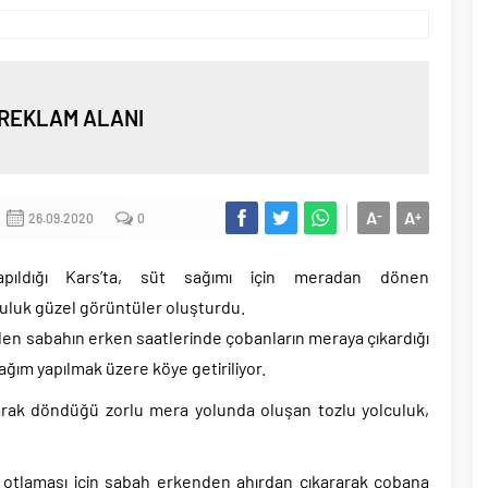
REKLAM ALANI
A
A
-
+
26.09.2020
0
apıldığı Kars’ta, süt sağımı için meradan dönen
culuk güzel görüntüler oluşturdu.
den sabahın erken saatlerinde çobanların meraya çıkardığı
ağım yapılmak üzere köye getiriliyor.
arak döndüğü zorlu mera yolunda oluşan tozlu yolculuk,
 otlaması için sabah erkenden ahırdan çıkararak çobana