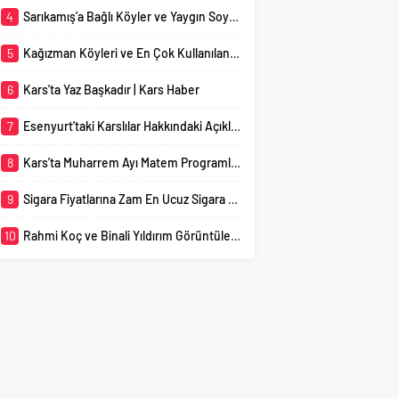
düzenlenmeye başladı.
4
Sarıkamış’a Bağlı Köyler ve Yaygın Soyadları
Vatandaşlar, İslam
tarihinin en önemli
5
Kağızman Köyleri ve En Çok Kullanılan Soyadları | Kars Haber
olaylarından biri olarak
kabul edilen...
6
Kars’ta Yaz Başkadır | Kars Haber
7
Esenyurt’taki Karslılar Hakkındaki Açıklama Gündem Oldu
8
Kars’ta Muharrem Ayı Matem Programları Başladı
9
Sigara Fiyatlarına Zam En Ucuz Sigara 110 TL
10
Rahmi Koç ve Binali Yıldırım Görüntüleri Gündem Yarattı