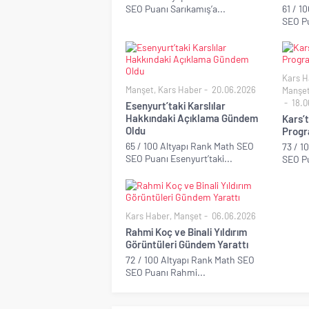
SEO Puanı Sarıkamış’a...
61 / 1
SEO Pu
Kars H
Manşet
,
Kars Haber
20.06.2026
Manşe
18.0
Esenyurt’taki Karslılar
Hakkındaki Açıklama Gündem
Kars’
Oldu
Progr
65 / 100 Altyapı Rank Math SEO
73 / 1
SEO Puanı Esenyurt’taki...
SEO Pu
Kars Haber
,
Manşet
06.06.2026
Rahmi Koç ve Binali Yıldırım
Görüntüleri Gündem Yarattı
72 / 100 Altyapı Rank Math SEO
SEO Puanı Rahmi...