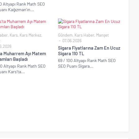
00 Altyapı Rank Math SEO
anı Kağızman’ın...
aber
,
Kars
,
Kars Merkez
,
Gündem
,
Kars Haber
,
Manşet
t
07.06.2026
6.2026
Sigara Fiyatlarına Zam En Ucuz
ta Muharrem Ayı Matem
Sigara 110 TL
amları Başladı
69 / 100 Altyapı Rank Math SEO
00 Altyapı Rank Math SEO
SEO Puanı Sigara...
anı Kars’ta...