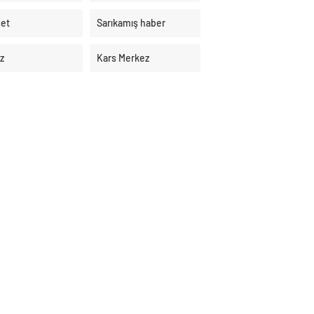
et
Sarıkamış haber
z
Kars Merkez