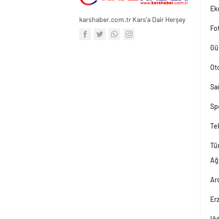
Ek
karshaber.com.tr Kars'a Dair Herşey
Fot
Gü
Ot
Sağ
Sp
Tek
Tü
Ağ
Ar
Er
Iğ