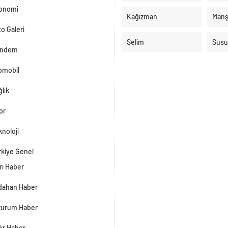
onomi
Kağızman
Manş
o Galeri
Selim
Susu
ndem
omobil
lık
or
noloji
rkiye Genel
rı Haber
dahan Haber
zurum Haber
dır Haber