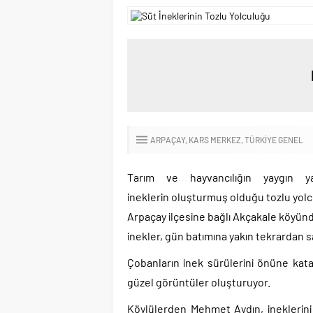
ARPAÇAY
KARS MERKEZ
TÜRKIYE GENEL
Tarım ve hayvancılığın yaygın y
ineklerin oluşturmuş olduğu tozlu yol
Arpaçay ilçesine bağlı Akçakale köyün
inekler, gün batımına yakın tekrardan s
Çobanların inek sürülerini önüne kat
güzel görüntüler oluşturuyor.
Köylülerden Mehmet Aydın, ineklerini