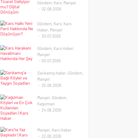
Gündem
,
Kars
,
Manşet
02.08.2026
Kars’ta E-Ticaret
Gelişiyor mu? Dijital
Gündem
,
Kars
,
Kars
Dönüşüm
Haber
,
Manşet
Kars’ta E-Ticaretin
30.07.2026
Geleceği Kars’ta E-
Kars Halkı Yeni Parti
Ticaret Potansiyeli Her
Hakkında Ne
Gündem
,
Kars Haber
,
Geçen Gün Artıyor
Düşünüyor?
Manşet
Türkiye’de e-ticaret
03.07.2026
Kars’ta Gözler Yeni
sektörü son yıllarda
Kars Harakani
Parti’de: Özgür Özel ve
büyük bir ivme
Havalimanı Hakkında Her
Sarıkamış haber
,
Gündem
,
Ekibine Vatandaşlardan
kazanırken, Anadolu
Şey
Manşet
İlk Değerlendirmeler
şehirlerinde de dijital
25.06.2026
KARS – Türkiye
Kars Harakani
dönüşüm hızlanmaya
Sarıkamış’a Bağlı Köyler
siyasetinde son günlerin
Havalimanı Kars
devam ediyor. Doğu
ve Yaygın Soyadları
Manşet
,
Gündem
,
en dikkat çeken
Harakani Havalimanı
Anadolu’nun önemli...
Kağızman
gelişmelerinden biri olan
Hakkında Bilmeniz
Sarıkamış’a Bağlı Köyler
24.06.2026
Yeni Parti oluşumu,
Gerekenler Doğu
ve Yaygın Soyadları
Kağızman Köyleri ve En
Kars’ta da yakından
Anadolu Bölgesi’nin en
Kars’ın en önemli
Çok Kullanılan Soyadları
takip...
önemli ulaşım
ilçelerinden biri olan
| Kars Haber
merkezlerinden biri olan
Sarıkamış, tarihi geçmişi,
Manşet
,
Kars Haber
Kars Harakani
doğal güzellikleri,
Kağızman’ın Köyleri ve
22.06.2026