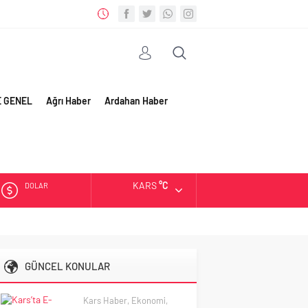
E GENEL
Ağrı Haber
Ardahan Haber
KARS
°C
DOLAR
EURO
ALTIN
GÜNCEL KONULAR
BIST
Kars Haber
,
Ekonomi
,