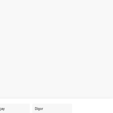
çay
Digor