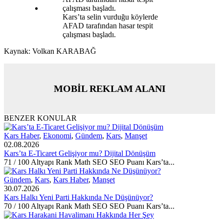
Kars’ta selin vurduğu köylerde
AFAD tarafından hasar tespit
çalışması başladı.
Kaynak: Volkan KARABAĞ
MOBİL REKLAM ALANI
BENZER KONULAR
Kars Haber
,
Ekonomi
,
Gündem
,
Kars
,
Manşet
02.08.2026
Kars’ta E-Ticaret Gelişiyor mu? Dijital Dönüşüm
71 / 100 Altyapı Rank Math SEO SEO Puanı Kars’ta...
Gündem
,
Kars
,
Kars Haber
,
Manşet
30.07.2026
Kars Halkı Yeni Parti Hakkında Ne Düşünüyor?
70 / 100 Altyapı Rank Math SEO SEO Puanı Kars’ta...