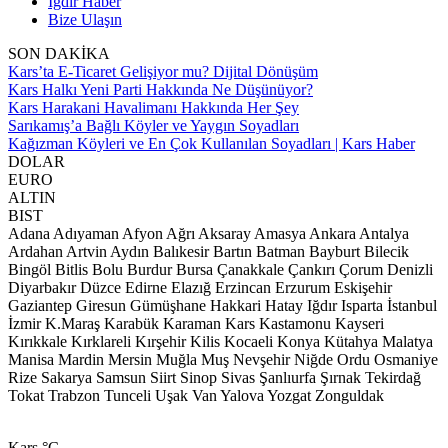
Iğdır Haber
Bize Ulaşın
SON DAKİKA
Kars’ta E-Ticaret Gelişiyor mu? Dijital Dönüşüm
Kars Halkı Yeni Parti Hakkında Ne Düşünüyor?
Kars Harakani Havalimanı Hakkında Her Şey
Sarıkamış’a Bağlı Köyler ve Yaygın Soyadları
Kağızman Köyleri ve En Çok Kullanılan Soyadları | Kars Haber
DOLAR
EURO
ALTIN
BIST
Adana
Adıyaman
Afyon
Ağrı
Aksaray
Amasya
Ankara
Antalya
Ardahan
Artvin
Aydın
Balıkesir
Bartın
Batman
Bayburt
Bilecik
Bingöl
Bitlis
Bolu
Burdur
Bursa
Çanakkale
Çankırı
Çorum
Denizli
Diyarbakır
Düzce
Edirne
Elazığ
Erzincan
Erzurum
Eskişehir
Gaziantep
Giresun
Gümüşhane
Hakkari
Hatay
Iğdır
Isparta
İstanbul
İzmir
K.Maraş
Karabük
Karaman
Kars
Kastamonu
Kayseri
Kırıkkale
Kırklareli
Kırşehir
Kilis
Kocaeli
Konya
Kütahya
Malatya
Manisa
Mardin
Mersin
Muğla
Muş
Nevşehir
Niğde
Ordu
Osmaniye
Rize
Sakarya
Samsun
Siirt
Sinop
Sivas
Şanlıurfa
Şırnak
Tekirdağ
Tokat
Trabzon
Tunceli
Uşak
Van
Yalova
Yozgat
Zonguldak
Kars
°C