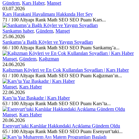
Gündem
,
Kars Haber
,
Manşet
03.07.2026
Kars Harakani Havalimanı Hakkında Her Şey
71 / 100 Altyapı Rank Math SEO SEO Puanı Kars...
Sarıkamış haber
,
Gündem
,
Manşet
25.06.2026
Sarıkamış’a Bağlı Köyler ve Yaygın Soyadları
66 / 100 Altyapı Rank Math SEO SEO Puanı Sarıkamış’a...
Manşet
,
Gündem
,
Kağızman
24.06.2026
Kağızman Köyleri ve En Çok Kullanılan Soyadları | Kars Haber
61 / 100 Altyapı Rank Math SEO SEO Puanı Kağızman’ın...
Manşet
,
Kars Haber
22.06.2026
Kars’ta Yaz Başkadır | Kars Haber
63 / 100 Altyapı Rank Math SEO SEO Puanı Kars’ta...
Manşet
,
Kars Haber
20.06.2026
Esenyurt’taki Karslılar Hakkındaki Açıklama Gündem Oldu
65 / 100 Altyapı Rank Math SEO SEO Puanı Esenyurt’taki...