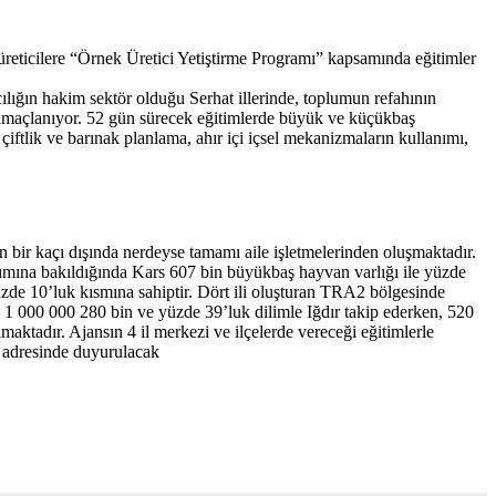
üreticilere “Örnek Üretici Yetiştirme Programı” kapsamında eğitimler
ılığın hakim sektör olduğu Serhat illerinde, toplumun refahının
sı amaçlanıyor. 52 gün sürecek eğitimlerde büyük ve küçükbaş
iftlik ve barınak planlama, ahır içi içsel mekanizmaların kullanımı,
 bir kaçı dışında nerdeyse tamamı aile işletmelerinden oluşmaktadır.
ımına bakıldığında Kars 607 bin büyükbaş hayvan varlığı ile yüzde
üzde 10’luk kısmına sahiptir. Dört ili oluşturan TRA2 bölgesinde
 1 000 000 280 bin ve yüzde 39’luk dilimle Iğdır takip ederken, 520
aktadır. Ajansın 4 il merkezi ve ilçelerde vereceği eğitimlerle
Tr adresinde duyurulacak