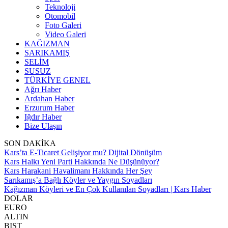
Teknoloji
Otomobil
Foto Galeri
Video Galeri
KAĞIZMAN
SARIKAMIŞ
SELİM
SUSUZ
TÜRKİYE GENEL
Ağrı Haber
Ardahan Haber
Erzurum Haber
Iğdır Haber
Bize Ulaşın
SON DAKİKA
Kars’ta E-Ticaret Gelişiyor mu? Dijital Dönüşüm
Kars Halkı Yeni Parti Hakkında Ne Düşünüyor?
Kars Harakani Havalimanı Hakkında Her Şey
Sarıkamış’a Bağlı Köyler ve Yaygın Soyadları
Kağızman Köyleri ve En Çok Kullanılan Soyadları | Kars Haber
DOLAR
EURO
ALTIN
BIST