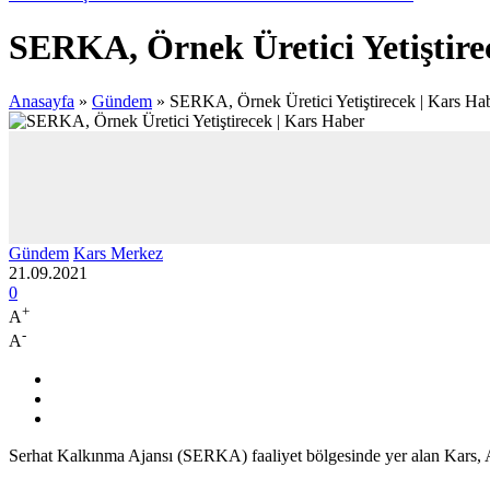
SERKA, Örnek Üretici Yetiştire
Anasayfa
»
Gündem
»
SERKA, Örnek Üretici Yetiştirecek | Kars Ha
Gündem
Kars Merkez
21.09.2021
0
+
A
-
A
Serhat Kalkınma Ajansı (SERKA) faaliyet bölgesinde yer alan Kars, Arda