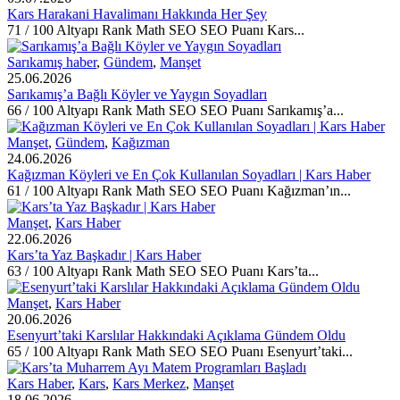
Kars Harakani Havalimanı Hakkında Her Şey
71 / 100 Altyapı Rank Math SEO SEO Puanı Kars...
Sarıkamış haber
,
Gündem
,
Manşet
25.06.2026
Sarıkamış’a Bağlı Köyler ve Yaygın Soyadları
66 / 100 Altyapı Rank Math SEO SEO Puanı Sarıkamış’a...
Manşet
,
Gündem
,
Kağızman
24.06.2026
Kağızman Köyleri ve En Çok Kullanılan Soyadları | Kars Haber
61 / 100 Altyapı Rank Math SEO SEO Puanı Kağızman’ın...
Manşet
,
Kars Haber
22.06.2026
Kars’ta Yaz Başkadır | Kars Haber
63 / 100 Altyapı Rank Math SEO SEO Puanı Kars’ta...
Manşet
,
Kars Haber
20.06.2026
Esenyurt’taki Karslılar Hakkındaki Açıklama Gündem Oldu
65 / 100 Altyapı Rank Math SEO SEO Puanı Esenyurt’taki...
Kars Haber
,
Kars
,
Kars Merkez
,
Manşet
18.06.2026