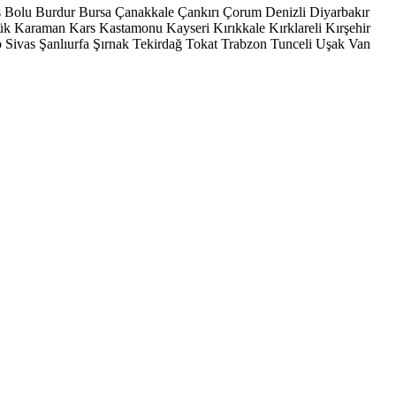
s
Bolu
Burdur
Bursa
Çanakkale
Çankırı
Çorum
Denizli
Diyarbakır
ük
Karaman
Kars
Kastamonu
Kayseri
Kırıkkale
Kırklareli
Kırşehir
p
Sivas
Şanlıurfa
Şırnak
Tekirdağ
Tokat
Trabzon
Tunceli
Uşak
Van