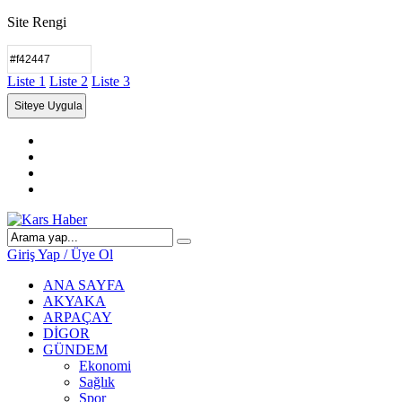
Site Rengi
Liste 1
Liste 2
Liste 3
Giriş Yap / Üye Ol
ANA SAYFA
AKYAKA
ARPAÇAY
DİGOR
GÜNDEM
Ekonomi
Sağlık
Spor