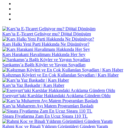
Kars’ta E-Ticaret Gelişiyor mu? Dijital Dönüşüm
Kars Halkı Yeni Parti Hakkında Ne Düşünüyor?
Kars Harakani Havalimanı Hakkında Her Şey
Sarıkamış’a Bağlı Köyler ve Yaygın Soyadları
Kağızman Köyleri ve En Çok Kullanılan Soyadları | Kars Haber
Kars’ta Yaz Başkadır | Kars Haber
Esenyurt’taki Karslılar Hakkındaki Açıklama Gündem Oldu
Kars’ta Muharrem Ayı Matem Programları Başladı
Sigara Fiyatlarına Zam En Ucuz Sigara 110 TL
Rahmi Koç ve Binali Yıldırım Görüntüleri Gündem Yarattı