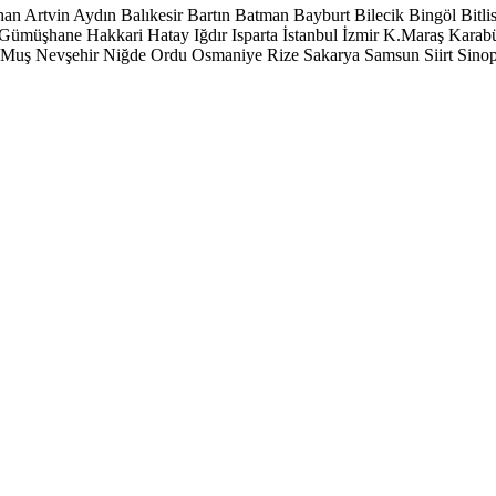
han
Artvin
Aydın
Balıkesir
Bartın
Batman
Bayburt
Bilecik
Bingöl
Bitli
Gümüşhane
Hakkari
Hatay
Iğdır
Isparta
İstanbul
İzmir
K.Maraş
Karab
Muş
Nevşehir
Niğde
Ordu
Osmaniye
Rize
Sakarya
Samsun
Siirt
Sino