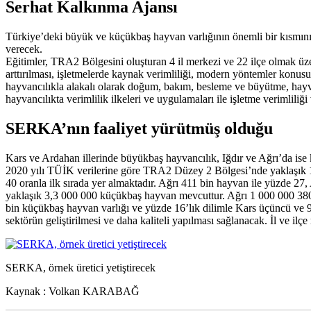
Serhat Kalkınma Ajansı
Türkiye’deki büyük ve küçükbaş hayvan varlığının önemli bir kısmını 
verecek.
Eğitimler, TRA2 Bölgesini oluşturan 4 il merkezi ve 22 ilçe olmak üze
arttırılması, işletmelerde kaynak verimliliği, modern yöntemler konus
hayvancılıkla alakalı olarak doğum, bakım, besleme ve büyütme, hayvan 
hayvancılıkta verimlilik ilkeleri ve uygulamaları ile işletme verimliliğ
SERKA’nın faaliyet yürütmüş olduğu
Kars ve Ardahan illerinde büyükbaş hayvancılık, Iğdır ve Ağrı’da ise 
2020 yılı TÜİK verilerine göre TRA2 Düzey 2 Bölgesi’nde yaklaşık 1 
40 oranla ilk sırada yer almaktadır. Ağrı 411 bin hayvan ile yüzde 27
yaklaşık 3,3 000 000 küçükbaş hayvan mevcuttur. Ağrı 1 000 000 380 b
bin küçükbaş hayvan varlığı ve yüzde 16’lık dilimle Kars üçüncü ve 95
sektörün geliştirilmesi ve daha kaliteli yapılması sağlanacak. İl ve i
SERKA, örnek üretici yetiştirecek
Kaynak : Volkan KARABAĞ