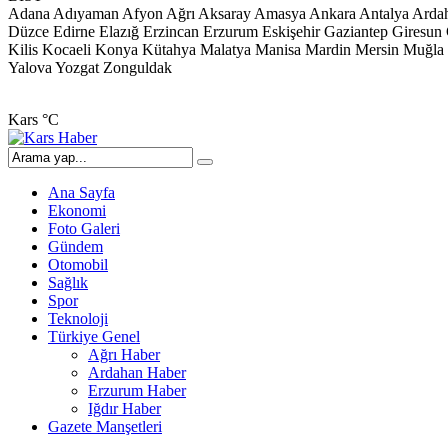
Adana
Adıyaman
Afyon
Ağrı
Aksaray
Amasya
Ankara
Antalya
Arda
Düzce
Edirne
Elazığ
Erzincan
Erzurum
Eskişehir
Gaziantep
Giresun
Kilis
Kocaeli
Konya
Kütahya
Malatya
Manisa
Mardin
Mersin
Muğla
Yalova
Yozgat
Zonguldak
Kars
°C
Ana Sayfa
Ekonomi
Foto Galeri
Gündem
Otomobil
Sağlık
Spor
Teknoloji
Türkiye Genel
Ağrı Haber
Ardahan Haber
Erzurum Haber
Iğdır Haber
Gazete Manşetleri