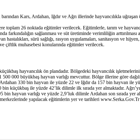
barından Kars, Ardahan, Iğdır ve Ağrı illerinde hayvancılıkla uğraşan 
re toplam 26 noktada eğitimler verilecek. Eğitimlerle, tarım ve hayvanc
unda farkındalığın sağlanması ve süt üretiminde verimliliğin arttırılma
hastalıkları, sürü sağlığı, rasyon uygulamaları, sanitasyon ve hijyen, ç
i ve çiftlik muhasebesi konularında eğitimler verilecek.
küçükbaş hayvancılık ön plandadır. Bölgedeki hayvancılık işletmelerinin
500 000 büyükbaş hayvan varlığı mevcuttur. Bölge illerine göre dağıl
, Ardahan 330 bin hayvan ile yüzde 22 ve Iğdır da 157 bin hayvan ile y
in küçükbaş ile yüzde 42’lik dilimle ilk sırada yer almaktadır. Ağrı’yı
 bin hayvan varlığı ve yüzde 2,9’luk dilimle Ardahan son sırada yer alm
lçe merkezlerinde yapılacak eğitimlerin yer ve tarihleri www.Serka.Gov.