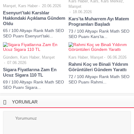
Kars Haber
,
Kars
,
Kars Merkez
,
Manşet
,
Kars Haber
20.06.2026
Manşet
18.06.2026
Esenyurt’taki Karslılar
Hakkındaki Açıklama Gündem
Kars’ta Muharrem Ayı Matem
Oldu
Programları Başladı
65 / 100 Altyapı Rank Math SEO
73 / 100 Altyapı Rank Math SEO
SEO Puanı Esenyurt’taki...
SEO Puanı Kars’ta...
Gündem
,
Kars Haber
,
Manşet
Kars Haber
,
Manşet
06.06.2026
07.06.2026
Rahmi Koç ve Binali Yıldırım
Sigara Fiyatlarına Zam En
Görüntüleri Gündem Yarattı
Ucuz Sigara 110 TL
72 / 100 Altyapı Rank Math SEO
69 / 100 Altyapı Rank Math SEO
SEO Puanı Rahmi...
SEO Puanı Sigara...
YORUMLAR