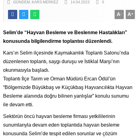
GÜNDEM
KARS MERKEZ
14.04.2023
0
A
-
A
+
Selim’de “Hayvan Besleme ve Beslenme Hastalıkları”
konusunda bilgilendirme toplantısı düzenlendi.
Kars’ın Selim ilçesinde Kaymakamlık Toplantı Salonu’nda
düzenlenen toplantı, saygı duruşu ve İstiklal Marşı’nın
okunmasıyla başladı.
Toplantı İlçe Tarım ve Orman Müdürü Ercan Ödül’ün
“Bölgemizde Büyükbaş ve Küçükbaş Hayvancılıkta Hayvan
Besleme alanında doğru bilinen yanlışlar” konulu sunumu
ile devam etti.
Sektörün öncü hayvan besleme firması yetkililerinin
sunumlarıyla devam eden toplantıda hayvan besleme
konusunda Selim’de tespit edilen sorunlar ve çözüm