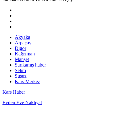
Akyaka
Arpaçay
Digor
Kağızman
Manşet
Sarıkamış haber
Selim
Susuz
Kars Merkez
Kars Haber
Evden Eve Nakliyat