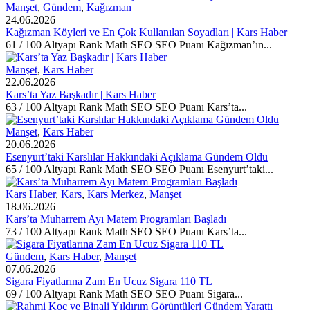
Manşet
,
Gündem
,
Kağızman
24.06.2026
Kağızman Köyleri ve En Çok Kullanılan Soyadları | Kars Haber
61 / 100 Altyapı Rank Math SEO SEO Puanı Kağızman’ın...
Manşet
,
Kars Haber
22.06.2026
Kars’ta Yaz Başkadır | Kars Haber
63 / 100 Altyapı Rank Math SEO SEO Puanı Kars’ta...
Manşet
,
Kars Haber
20.06.2026
Esenyurt’taki Karslılar Hakkındaki Açıklama Gündem Oldu
65 / 100 Altyapı Rank Math SEO SEO Puanı Esenyurt’taki...
Kars Haber
,
Kars
,
Kars Merkez
,
Manşet
18.06.2026
Kars’ta Muharrem Ayı Matem Programları Başladı
73 / 100 Altyapı Rank Math SEO SEO Puanı Kars’ta...
Gündem
,
Kars Haber
,
Manşet
07.06.2026
Sigara Fiyatlarına Zam En Ucuz Sigara 110 TL
69 / 100 Altyapı Rank Math SEO SEO Puanı Sigara...