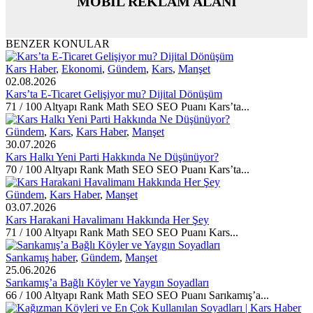
MOBİL REKLAM ALANI
BENZER KONULAR
Kars Haber
,
Ekonomi
,
Gündem
,
Kars
,
Manşet
02.08.2026
Kars’ta E-Ticaret Gelişiyor mu? Dijital Dönüşüm
71 / 100 Altyapı Rank Math SEO SEO Puanı Kars’ta...
Gündem
,
Kars
,
Kars Haber
,
Manşet
30.07.2026
Kars Halkı Yeni Parti Hakkında Ne Düşünüyor?
70 / 100 Altyapı Rank Math SEO SEO Puanı Kars’ta...
Gündem
,
Kars Haber
,
Manşet
03.07.2026
Kars Harakani Havalimanı Hakkında Her Şey
71 / 100 Altyapı Rank Math SEO SEO Puanı Kars...
Sarıkamış haber
,
Gündem
,
Manşet
25.06.2026
Sarıkamış’a Bağlı Köyler ve Yaygın Soyadları
66 / 100 Altyapı Rank Math SEO SEO Puanı Sarıkamış’a...