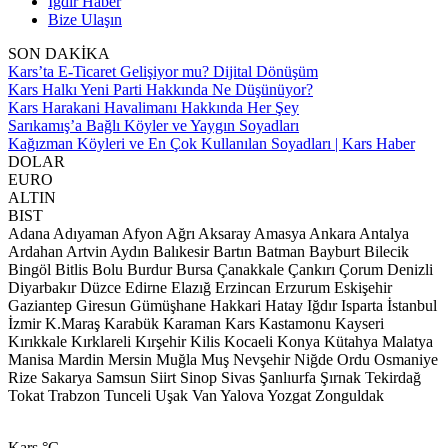
Iğdır Haber
Bize Ulaşın
SON DAKİKA
Kars’ta E-Ticaret Gelişiyor mu? Dijital Dönüşüm
Kars Halkı Yeni Parti Hakkında Ne Düşünüyor?
Kars Harakani Havalimanı Hakkında Her Şey
Sarıkamış’a Bağlı Köyler ve Yaygın Soyadları
Kağızman Köyleri ve En Çok Kullanılan Soyadları | Kars Haber
DOLAR
EURO
ALTIN
BIST
Adana
Adıyaman
Afyon
Ağrı
Aksaray
Amasya
Ankara
Antalya
Ardahan
Artvin
Aydın
Balıkesir
Bartın
Batman
Bayburt
Bilecik
Bingöl
Bitlis
Bolu
Burdur
Bursa
Çanakkale
Çankırı
Çorum
Denizli
Diyarbakır
Düzce
Edirne
Elazığ
Erzincan
Erzurum
Eskişehir
Gaziantep
Giresun
Gümüşhane
Hakkari
Hatay
Iğdır
Isparta
İstanbul
İzmir
K.Maraş
Karabük
Karaman
Kars
Kastamonu
Kayseri
Kırıkkale
Kırklareli
Kırşehir
Kilis
Kocaeli
Konya
Kütahya
Malatya
Manisa
Mardin
Mersin
Muğla
Muş
Nevşehir
Niğde
Ordu
Osmaniye
Rize
Sakarya
Samsun
Siirt
Sinop
Sivas
Şanlıurfa
Şırnak
Tekirdağ
Tokat
Trabzon
Tunceli
Uşak
Van
Yalova
Yozgat
Zonguldak
Kars
°C