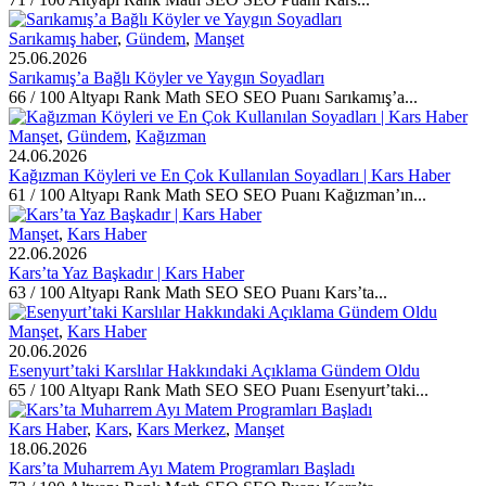
Sarıkamış haber
,
Gündem
,
Manşet
25.06.2026
Sarıkamış’a Bağlı Köyler ve Yaygın Soyadları
66 / 100 Altyapı Rank Math SEO SEO Puanı Sarıkamış’a...
Manşet
,
Gündem
,
Kağızman
24.06.2026
Kağızman Köyleri ve En Çok Kullanılan Soyadları | Kars Haber
61 / 100 Altyapı Rank Math SEO SEO Puanı Kağızman’ın...
Manşet
,
Kars Haber
22.06.2026
Kars’ta Yaz Başkadır | Kars Haber
63 / 100 Altyapı Rank Math SEO SEO Puanı Kars’ta...
Manşet
,
Kars Haber
20.06.2026
Esenyurt’taki Karslılar Hakkındaki Açıklama Gündem Oldu
65 / 100 Altyapı Rank Math SEO SEO Puanı Esenyurt’taki...
Kars Haber
,
Kars
,
Kars Merkez
,
Manşet
18.06.2026
Kars’ta Muharrem Ayı Matem Programları Başladı