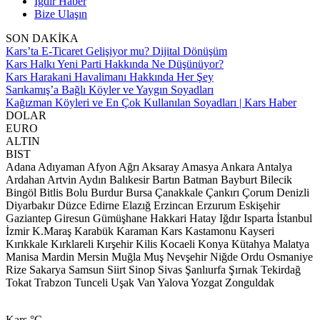
Iğdır Haber
Bize Ulaşın
SON DAKİKA
Kars’ta E-Ticaret Gelişiyor mu? Dijital Dönüşüm
Kars Halkı Yeni Parti Hakkında Ne Düşünüyor?
Kars Harakani Havalimanı Hakkında Her Şey
Sarıkamış’a Bağlı Köyler ve Yaygın Soyadları
Kağızman Köyleri ve En Çok Kullanılan Soyadları | Kars Haber
DOLAR
EURO
ALTIN
BIST
Adana
Adıyaman
Afyon
Ağrı
Aksaray
Amasya
Ankara
Antalya
Ardahan
Artvin
Aydın
Balıkesir
Bartın
Batman
Bayburt
Bilecik
Bingöl
Bitlis
Bolu
Burdur
Bursa
Çanakkale
Çankırı
Çorum
Denizli
Diyarbakır
Düzce
Edirne
Elazığ
Erzincan
Erzurum
Eskişehir
Gaziantep
Giresun
Gümüşhane
Hakkari
Hatay
Iğdır
Isparta
İstanbul
İzmir
K.Maraş
Karabük
Karaman
Kars
Kastamonu
Kayseri
Kırıkkale
Kırklareli
Kırşehir
Kilis
Kocaeli
Konya
Kütahya
Malatya
Manisa
Mardin
Mersin
Muğla
Muş
Nevşehir
Niğde
Ordu
Osmaniye
Rize
Sakarya
Samsun
Siirt
Sinop
Sivas
Şanlıurfa
Şırnak
Tekirdağ
Tokat
Trabzon
Tunceli
Uşak
Van
Yalova
Yozgat
Zonguldak
Kars
°C