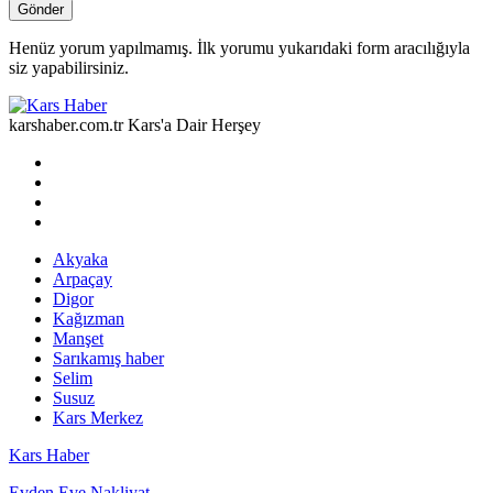
Henüz yorum yapılmamış. İlk yorumu yukarıdaki form aracılığıyla
siz yapabilirsiniz.
karshaber.com.tr Kars'a Dair Herşey
Akyaka
Arpaçay
Digor
Kağızman
Manşet
Sarıkamış haber
Selim
Susuz
Kars Merkez
Kars Haber
Evden Eve Nakliyat