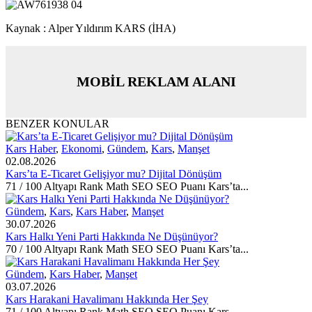
Kaynak : Alper Yıldırım KARS (İHA)
MOBİL REKLAM ALANI
BENZER KONULAR
Kars Haber
,
Ekonomi
,
Gündem
,
Kars
,
Manşet
02.08.2026
Kars’ta E-Ticaret Gelişiyor mu? Dijital Dönüşüm
71 / 100 Altyapı Rank Math SEO SEO Puanı Kars’ta...
Gündem
,
Kars
,
Kars Haber
,
Manşet
30.07.2026
Kars Halkı Yeni Parti Hakkında Ne Düşünüyor?
70 / 100 Altyapı Rank Math SEO SEO Puanı Kars’ta...
Gündem
,
Kars Haber
,
Manşet
03.07.2026
Kars Harakani Havalimanı Hakkında Her Şey
71 / 100 Altyapı Rank Math SEO SEO Puanı Kars...