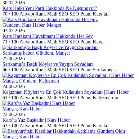
30.07.2026
Kars Halkı Yeni Parti Hakkında Ne Düşünüyor?
70 / 100 Altyapı Rank Math SEO SEO Puanı Kars’ta...
Gündem
,
Kars Haber
,
Manşet
03.07.2026
Kars Harakani Havalimanı Hakkında Her Şey
71 / 100 Altyapı Rank Math SEO SEO Puanı Kars...
Sarıkamış haber
,
Gündem
,
Manşet
25.06.2026
Sarıkamış’a Bağlı Köyler ve Yaygın Soyadları
66 / 100 Altyapı Rank Math SEO SEO Puanı Sarıkamış’a...
Manşet
,
Gündem
,
Kağızman
24.06.2026
Kağızman Köyleri ve En Çok Kullanılan Soyadları | Kars Haber
61 / 100 Altyapı Rank Math SEO SEO Puanı Kağızman’ın...
Manşet
,
Kars Haber
22.06.2026
Kars’ta Yaz Başkadır | Kars Haber
63 / 100 Altyapı Rank Math SEO SEO Puanı Kars’ta...
Manşet
,
Kars Haber