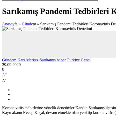
Sarıkamış Pandemi Tedbirleri 
Anasayfa
»
Gündem
»
Sarıkamış Pandemi Tedbirleri Koronavirüs De
Gündem
Kars Merkez
Sarıkamış haber
Türkiye Genel
29.09.2020
0
+
A
-
A
Korona virüs tedbirlerine yönelik denetimler Kars’ın Sarıkamış ilçesi
Kaymakamı Recep Koşal, devam etmekte olan yeni tip korona virüs (Cov