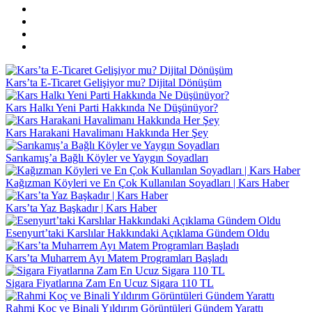
Kars’ta E-Ticaret Gelişiyor mu? Dijital Dönüşüm
Kars Halkı Yeni Parti Hakkında Ne Düşünüyor?
Kars Harakani Havalimanı Hakkında Her Şey
Sarıkamış’a Bağlı Köyler ve Yaygın Soyadları
Kağızman Köyleri ve En Çok Kullanılan Soyadları | Kars Haber
Kars’ta Yaz Başkadır | Kars Haber
Esenyurt’taki Karslılar Hakkındaki Açıklama Gündem Oldu
Kars’ta Muharrem Ayı Matem Programları Başladı
Sigara Fiyatlarına Zam En Ucuz Sigara 110 TL
Rahmi Koç ve Binali Yıldırım Görüntüleri Gündem Yarattı