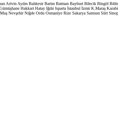
han
Artvin
Aydın
Balıkesir
Bartın
Batman
Bayburt
Bilecik
Bingöl
Bitli
Gümüşhane
Hakkari
Hatay
Iğdır
Isparta
İstanbul
İzmir
K.Maraş
Karab
Muş
Nevşehir
Niğde
Ordu
Osmaniye
Rize
Sakarya
Samsun
Siirt
Sino