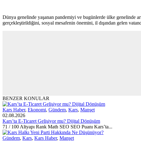
Dünya genelinde yaşanan pandemiyi ve bugünlerde ülke genelinde artış
gerçekleştirildiğini, sosyal mesafenin önemini, il dışından gelen vat
BENZER KONULAR
Kars Haber
,
Ekonomi
,
Gündem
,
Kars
,
Manşet
02.08.2026
Kars’ta E-Ticaret Gelişiyor mu? Dijital Dönüşüm
71 / 100 Altyapı Rank Math SEO SEO Puanı Kars’ta...
Gündem
,
Kars
,
Kars Haber
,
Manşet