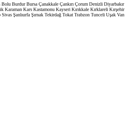
s
Bolu
Burdur
Bursa
Çanakkale
Çankırı
Çorum
Denizli
Diyarbakır
ük
Karaman
Kars
Kastamonu
Kayseri
Kırıkkale
Kırklareli
Kırşehir
p
Sivas
Şanlıurfa
Şırnak
Tekirdağ
Tokat
Trabzon
Tunceli
Uşak
Van