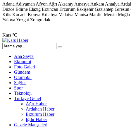
Adana
Adıyaman
Afyon
Ağrı
Aksaray
Amasya
Ankara
Antalya
Arda
Düzce
Edirne
Elazığ
Erzincan
Erzurum
Eskişehir
Gaziantep
Giresun
Kilis
Kocaeli
Konya
Kütahya
Malatya
Manisa
Mardin
Mersin
Muğla
Yalova
Yozgat
Zonguldak
Kars
°C
Ana Sayfa
Ekonomi
Foto Galeri
Gündem
Otomobil
Sağlık
Spor
Teknoloji
Türkiye Genel
Ağrı Haber
Ardahan Haber
Erzurum Haber
Iğdır Haber
Gazete Manşetleri