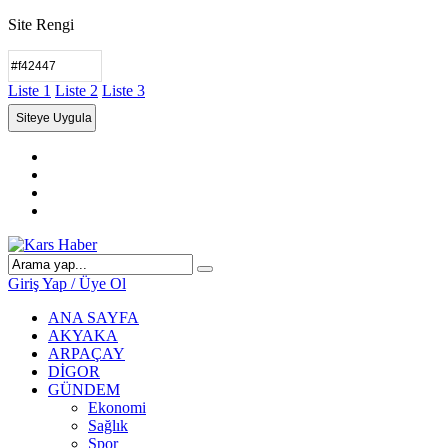
Site Rengi
Liste 1
Liste 2
Liste 3
Giriş Yap / Üye Ol
ANA SAYFA
AKYAKA
ARPAÇAY
DİGOR
GÜNDEM
Ekonomi
Sağlık
Spor