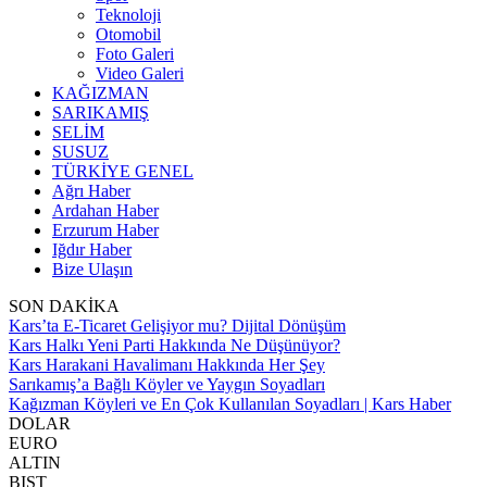
Teknoloji
Otomobil
Foto Galeri
Video Galeri
KAĞIZMAN
SARIKAMIŞ
SELİM
SUSUZ
TÜRKİYE GENEL
Ağrı Haber
Ardahan Haber
Erzurum Haber
Iğdır Haber
Bize Ulaşın
SON DAKİKA
Kars’ta E-Ticaret Gelişiyor mu? Dijital Dönüşüm
Kars Halkı Yeni Parti Hakkında Ne Düşünüyor?
Kars Harakani Havalimanı Hakkında Her Şey
Sarıkamış’a Bağlı Köyler ve Yaygın Soyadları
Kağızman Köyleri ve En Çok Kullanılan Soyadları | Kars Haber
DOLAR
EURO
ALTIN
BIST