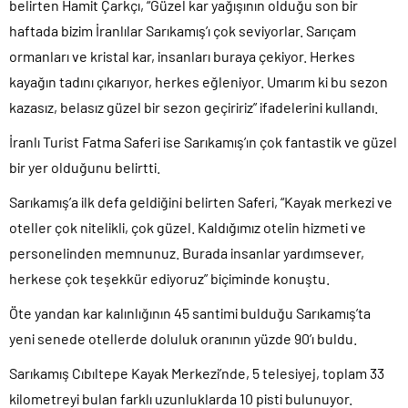
belirten Hamit Çarkçı, “Güzel kar yağışının olduğu son bir
haftada bizim İranlılar Sarıkamış’ı çok seviyorlar. Sarıçam
ormanları ve kristal kar, insanları buraya çekiyor. Herkes
kayağın tadını çıkarıyor, herkes eğleniyor. Umarım ki bu sezon
kazasız, belasız güzel bir sezon geçiririz” ifadelerini kullandı.
İranlı Turist Fatma Saferi ise Sarıkamış’ın çok fantastik ve güzel
bir yer olduğunu belirtti.
Sarıkamış’a ilk defa geldiğini belirten Saferi, “Kayak merkezi ve
oteller çok nitelikli, çok güzel. Kaldığımız otelin hizmeti ve
personelinden memnunuz. Burada insanlar yardımsever,
herkese çok teşekkür ediyoruz” biçiminde konuştu.
Öte yandan kar kalınlığının 45 santimi bulduğu Sarıkamış’ta
yeni senede otellerde doluluk oranının yüzde 90’ı buldu.
Sarıkamış Cıbıltepe Kayak Merkezi’nde, 5 telesiyej, toplam 33
kilometreyi bulan farklı uzunluklarda 10 pisti bulunuyor.