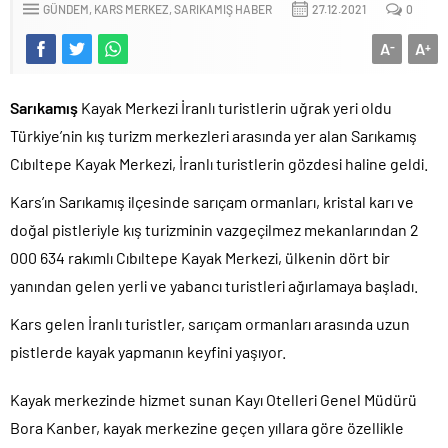
GÜNDEM
KARS MERKEZ
SARIKAMIŞ HABER
27.12.2021
0
A
A
-
+
Sarıkamış
Kayak Merkezi İranlı turistlerin uğrak yeri oldu
Türkiye’nin kış turizm merkezleri arasında yer alan Sarıkamış
Cıbıltepe Kayak Merkezi, İranlı turistlerin gözdesi haline geldi.
Kars’ın Sarıkamış ilçesinde sarıçam ormanları, kristal karı ve
doğal pistleriyle kış turizminin vazgeçilmez mekanlarından 2
000 634 rakımlı Cıbıltepe Kayak Merkezi, ülkenin dört bir
yanından gelen yerli ve yabancı turistleri ağırlamaya başladı.
Kars gelen İranlı turistler, sarıçam ormanları arasında uzun
pistlerde kayak yapmanın keyfini yaşıyor.
Kayak merkezinde hizmet sunan Kayı Otelleri Genel Müdürü
Bora Kanber, kayak merkezine geçen yıllara göre özellikle