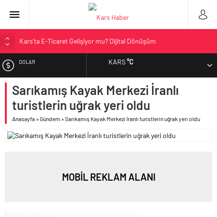
Kars’ta E-Ticaret Gelişiyor mu? Dijital Dönüşüm
Kars Halkı Yeni Parti Hakkında Ne Düşünüyor?
KARS
°C
DOLAR
Kars Harakani Havalimanı Hakkında Her Şey
Sarıkamış’a Bağlı Köyler ve Yaygın Soyadları
Sarıkamış Kayak Merkezi İranlı
EURO
Kağızman Köyleri ve En Çok Kullanılan Soyadları | Kars Haber
turistlerin uğrak yeri oldu
ALTIN
Anasayfa
»
Gündem
»
Sarıkamış Kayak Merkezi İranlı turistlerin uğrak yeri oldu
BIST
MOBİL REKLAM ALANI