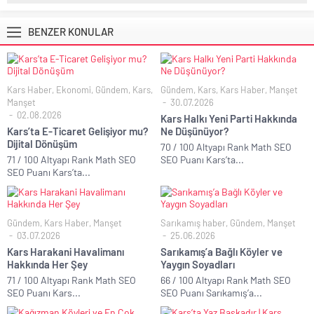
BENZER KONULAR
Kars Haber
,
Ekonomi
,
Gündem
,
Kars
,
Gündem
,
Kars
,
Kars Haber
,
Manşet
Manşet
30.07.2026
02.08.2026
Kars Halkı Yeni Parti Hakkında
Kars’ta E-Ticaret Gelişiyor mu?
Ne Düşünüyor?
Dijital Dönüşüm
70 / 100 Altyapı Rank Math SEO
71 / 100 Altyapı Rank Math SEO
SEO Puanı Kars’ta...
SEO Puanı Kars’ta...
Gündem
,
Kars Haber
,
Manşet
Sarıkamış haber
,
Gündem
,
Manşet
03.07.2026
25.06.2026
Kars Harakani Havalimanı
Sarıkamış’a Bağlı Köyler ve
Hakkında Her Şey
Yaygın Soyadları
71 / 100 Altyapı Rank Math SEO
66 / 100 Altyapı Rank Math SEO
SEO Puanı Kars...
SEO Puanı Sarıkamış’a...