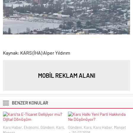
Kaynak: KARS (İHA) Alper Yıldırım
MOBİL REKLAM ALANI
BENZER KONULAR
Kars Haber
,
Ekonomi
,
Gündem
,
Kars
,
Gündem
,
Kars
,
Kars Haber
,
Manşet
Manşet
30.07.2026