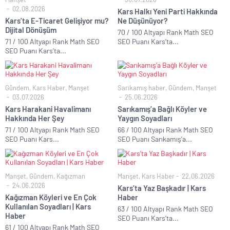
02.08.2026
Kars Halkı Yeni Parti Hakkında
Kars’ta E-Ticaret Gelişiyor mu?
Ne Düşünüyor?
Dijital Dönüşüm
70 / 100 Altyapı Rank Math SEO
71 / 100 Altyapı Rank Math SEO
SEO Puanı Kars’ta...
SEO Puanı Kars’ta...
Gündem
,
Kars Haber
,
Manşet
Sarıkamış haber
,
Gündem
,
Manşet
03.07.2026
25.06.2026
Kars Harakani Havalimanı
Sarıkamış’a Bağlı Köyler ve
Hakkında Her Şey
Yaygın Soyadları
71 / 100 Altyapı Rank Math SEO
66 / 100 Altyapı Rank Math SEO
SEO Puanı Kars...
SEO Puanı Sarıkamış’a...
Manşet
,
Gündem
,
Kağızman
Manşet
,
Kars Haber
22.06.2026
24.06.2026
Kars’ta Yaz Başkadır | Kars
Kağızman Köyleri ve En Çok
Haber
Kullanılan Soyadları | Kars
63 / 100 Altyapı Rank Math SEO
Haber
SEO Puanı Kars’ta...
61 / 100 Altyapı Rank Math SEO