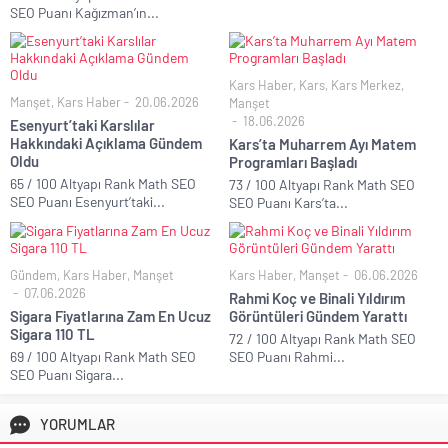
SEO Puanı Kağızman’ın...
Kars Haber
,
Kars
,
Kars Merkez
,
Manşet
,
Kars Haber
20.06.2026
Manşet
18.06.2026
Esenyurt’taki Karslılar
Hakkındaki Açıklama Gündem
Kars’ta Muharrem Ayı Matem
Oldu
Programları Başladı
65 / 100 Altyapı Rank Math SEO
73 / 100 Altyapı Rank Math SEO
SEO Puanı Esenyurt’taki...
SEO Puanı Kars’ta...
Gündem
,
Kars Haber
,
Manşet
Kars Haber
,
Manşet
06.06.2026
07.06.2026
Rahmi Koç ve Binali Yıldırım
Sigara Fiyatlarına Zam En Ucuz
Görüntüleri Gündem Yarattı
Sigara 110 TL
72 / 100 Altyapı Rank Math SEO
69 / 100 Altyapı Rank Math SEO
SEO Puanı Rahmi...
SEO Puanı Sigara...
YORUMLAR