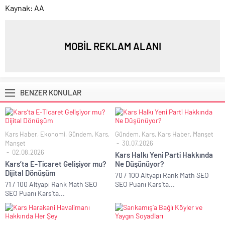
Kaynak: AA
MOBİL REKLAM ALANI
BENZER KONULAR
Kars Haber
,
Ekonomi
,
Gündem
,
Kars
,
Gündem
,
Kars
,
Kars Haber
,
Manşet
Manşet
30.07.2026
02.08.2026
Kars Halkı Yeni Parti Hakkında
Kars’ta E-Ticaret Gelişiyor mu?
Ne Düşünüyor?
Dijital Dönüşüm
70 / 100 Altyapı Rank Math SEO
71 / 100 Altyapı Rank Math SEO
SEO Puanı Kars’ta...
SEO Puanı Kars’ta...