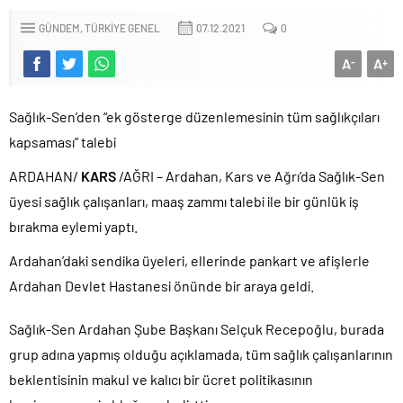
GÜNDEM
TÜRKIYE GENEL
07.12.2021
0
A
A
-
+
Sağlık-Sen’den “ek gösterge düzenlemesinin tüm sağlıkçıları
kapsaması” talebi
ARDAHAN/
KARS
/AĞRI – Ardahan, Kars ve Ağrı’da Sağlık-Sen
üyesi sağlık çalışanları, maaş zammı talebi ile bir günlük iş
bırakma eylemi yaptı.
Ardahan’daki sendika üyeleri, ellerinde pankart ve afişlerle
Ardahan Devlet Hastanesi önünde bir araya geldi.
Sağlık-Sen Ardahan Şube Başkanı Selçuk Recepoğlu, burada
grup adına yapmış olduğu açıklamada, tüm sağlık çalışanlarının
beklentisinin makul ve kalıcı bir ücret politikasının