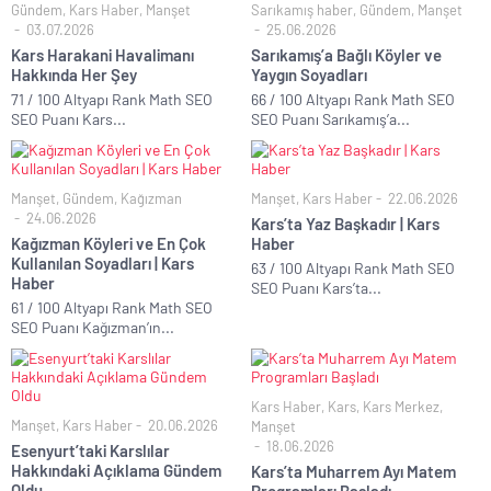
Gündem
,
Kars Haber
,
Manşet
Sarıkamış haber
,
Gündem
,
Manşet
03.07.2026
25.06.2026
Kars Harakani Havalimanı
Sarıkamış’a Bağlı Köyler ve
Hakkında Her Şey
Yaygın Soyadları
71 / 100 Altyapı Rank Math SEO
66 / 100 Altyapı Rank Math SEO
SEO Puanı Kars...
SEO Puanı Sarıkamış’a...
Manşet
,
Gündem
,
Kağızman
Manşet
,
Kars Haber
22.06.2026
24.06.2026
Kars’ta Yaz Başkadır | Kars
Kağızman Köyleri ve En Çok
Haber
Kullanılan Soyadları | Kars
63 / 100 Altyapı Rank Math SEO
Haber
SEO Puanı Kars’ta...
61 / 100 Altyapı Rank Math SEO
SEO Puanı Kağızman’ın...
Kars Haber
,
Kars
,
Kars Merkez
,
Manşet
,
Kars Haber
20.06.2026
Manşet
18.06.2026
Esenyurt’taki Karslılar
Hakkındaki Açıklama Gündem
Kars’ta Muharrem Ayı Matem
Oldu