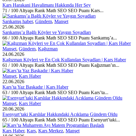
Kars Harakani Havalimanı Hakkında Her Şey
71 / 100 Altyapı Rank Math SEO SEO Puanı Kars...
Sarıkamış haber
,
Gündem
,
Manşet
25.06.2026
Sarıkamış’a Bağlı Köyler ve Yaygın Soyadları
66 / 100 Altyapı Rank Math SEO SEO Puanı Sarıkamış’a...
Manşet
,
Gündem
,
Kağızman
24.06.2026
Kağızman Köyleri ve En Çok Kullanılan Soyadları | Kars Haber
61 / 100 Altyapı Rank Math SEO SEO Puanı Kağızman’ın...
Manşet
,
Kars Haber
22.06.2026
Kars’ta Yaz Başkadır | Kars Haber
63 / 100 Altyapı Rank Math SEO SEO Puanı Kars’ta...
Manşet
,
Kars Haber
20.06.2026
Esenyurt’taki Karslılar Hakkındaki Açıklama Gündem Oldu
65 / 100 Altyapı Rank Math SEO SEO Puanı Esenyurt’taki...
Kars Haber
,
Kars
,
Kars Merkez
,
Manşet