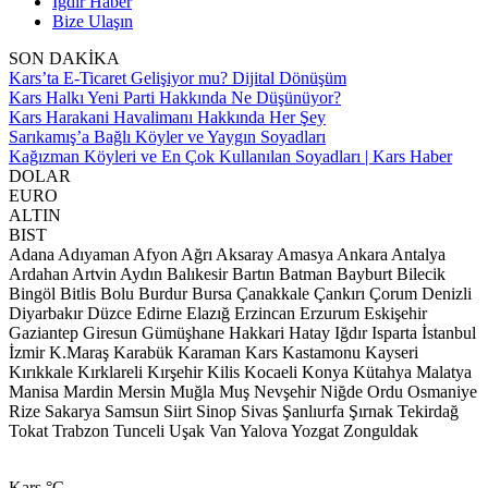
Iğdır Haber
Bize Ulaşın
SON DAKİKA
Kars’ta E-Ticaret Gelişiyor mu? Dijital Dönüşüm
Kars Halkı Yeni Parti Hakkında Ne Düşünüyor?
Kars Harakani Havalimanı Hakkında Her Şey
Sarıkamış’a Bağlı Köyler ve Yaygın Soyadları
Kağızman Köyleri ve En Çok Kullanılan Soyadları | Kars Haber
DOLAR
EURO
ALTIN
BIST
Adana
Adıyaman
Afyon
Ağrı
Aksaray
Amasya
Ankara
Antalya
Ardahan
Artvin
Aydın
Balıkesir
Bartın
Batman
Bayburt
Bilecik
Bingöl
Bitlis
Bolu
Burdur
Bursa
Çanakkale
Çankırı
Çorum
Denizli
Diyarbakır
Düzce
Edirne
Elazığ
Erzincan
Erzurum
Eskişehir
Gaziantep
Giresun
Gümüşhane
Hakkari
Hatay
Iğdır
Isparta
İstanbul
İzmir
K.Maraş
Karabük
Karaman
Kars
Kastamonu
Kayseri
Kırıkkale
Kırklareli
Kırşehir
Kilis
Kocaeli
Konya
Kütahya
Malatya
Manisa
Mardin
Mersin
Muğla
Muş
Nevşehir
Niğde
Ordu
Osmaniye
Rize
Sakarya
Samsun
Siirt
Sinop
Sivas
Şanlıurfa
Şırnak
Tekirdağ
Tokat
Trabzon
Tunceli
Uşak
Van
Yalova
Yozgat
Zonguldak
Kars
°C