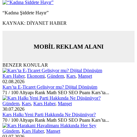
“Kadına Şiddete Hayır”
KAYNAK: DİYANET HABER
MOBİL REKLAM ALANI
BENZER KONULAR
Kars Haber
,
Ekonomi
,
Gündem
,
Kars
,
Manşet
02.08.2026
Kars’ta E-Ticaret Gelişiyor mu? Dijital Dönüşüm
71 / 100 Altyapı Rank Math SEO SEO Puanı Kars’ta...
Gündem
,
Kars
,
Kars Haber
,
Manşet
30.07.2026
Kars Halkı Yeni Parti Hakkında Ne Düşünüyor?
70 / 100 Altyapı Rank Math SEO SEO Puanı Kars’ta...
Gündem
,
Kars Haber
,
Manşet
03.07.2026