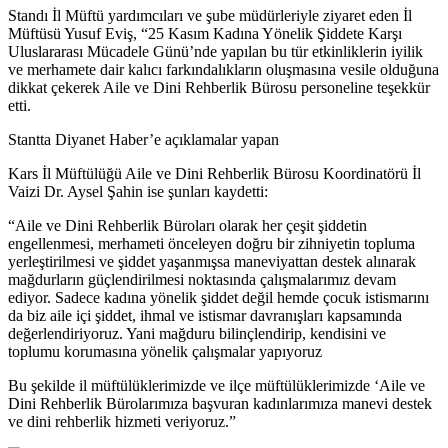
Standı İl Müftü yardımcıları ve şube müdürleriyle ziyaret eden İl
Müftüsü Yusuf Eviş, “25 Kasım Kadına Yönelik Şiddete Karşı
Uluslararası Mücadele Günü’nde yapılan bu tür etkinliklerin iyilik
ve merhamete dair kalıcı farkındalıkların oluşmasına vesile olduğuna
dikkat çekerek Aile ve Dini Rehberlik Bürosu personeline teşekkür
etti.
Stantta Diyanet Haber’e açıklamalar yapan
Kars İl Müftülüğü Aile ve Dini Rehberlik Bürosu Koordinatörü İl
Vaizi Dr. Aysel Şahin ise şunları kaydetti:
“Aile ve Dini Rehberlik Büroları olarak her çeşit şiddetin
engellenmesi, merhameti önceleyen doğru bir zihniyetin topluma
yerleştirilmesi ve şiddet yaşanmışsa maneviyattan destek alınarak
mağdurların güçlendirilmesi noktasında çalışmalarımız devam
ediyor. Sadece kadına yönelik şiddet değil hemde çocuk istismarını
da biz aile içi şiddet, ihmal ve istismar davranışları kapsamında
değerlendiriyoruz. Yani mağduru bilinçlendirip, kendisini ve
toplumu korumasına yönelik çalışmalar yapıyoruz
Bu şekilde il müftülüklerimizde ve ilçe müftülüklerimizde ‘Aile ve
Dini Rehberlik Bürolarımıza başvuran kadınlarımıza manevi destek
ve dini rehberlik hizmeti veriyoruz.”