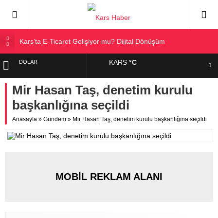
Kars’ta E-Ticaret Gelişiyor mu? Dijital Dönüşüm
Kars Halkı Yeni Parti Hakkında Ne Düşünüyor?
KARS
°C
DOLAR
Kars Harakani Havalimanı Hakkında Her Şey
Sarıkamış’a Bağlı Köyler ve Yaygın Soyadları
Mir Hasan Taş, denetim kurulu
EURO
Kağızman Köyleri ve En Çok Kullanılan Soyadları | Kars
başkanlığına seçildi
Haber
ALTIN
Anasayfa
»
Gündem
»
Mir Hasan Taş, denetim kurulu başkanlığına seçildi
BIST
MOBİL REKLAM ALANI