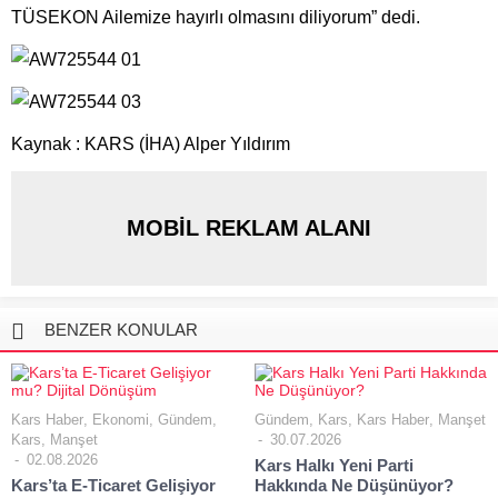
TÜSEKON Ailemize hayırlı olmasını diliyorum” dedi.
Kaynak : KARS (İHA) Alper Yıldırım
MOBİL REKLAM ALANI
BENZER KONULAR
Kars Haber
,
Ekonomi
,
Gündem
,
Gündem
,
Kars
,
Kars Haber
,
Manşet
Kars
,
Manşet
30.07.2026
02.08.2026
Kars Halkı Yeni Parti
Kars’ta E-Ticaret Gelişiyor
Hakkında Ne Düşünüyor?