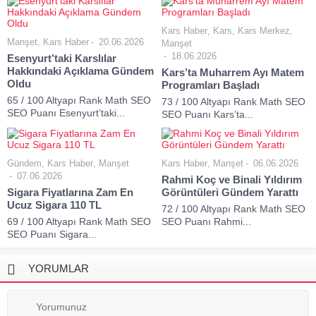
Kars Haber
,
Kars
,
Kars Merkez
,
Manşet
,
Kars Haber
20.06.2026
Manşet
18.06.2026
Esenyurt’taki Karslılar
Hakkındaki Açıklama Gündem
Kars’ta Muharrem Ayı Matem
Oldu
Programları Başladı
65 / 100 Altyapı Rank Math SEO
73 / 100 Altyapı Rank Math SEO
SEO Puanı Esenyurt’taki...
SEO Puanı Kars’ta...
Gündem
,
Kars Haber
,
Manşet
Kars Haber
,
Manşet
06.06.2026
07.06.2026
Rahmi Koç ve Binali Yıldırım
Sigara Fiyatlarına Zam En
Görüntüleri Gündem Yarattı
Ucuz Sigara 110 TL
72 / 100 Altyapı Rank Math SEO
69 / 100 Altyapı Rank Math SEO
SEO Puanı Rahmi...
SEO Puanı Sigara...
YORUMLAR