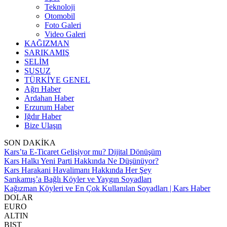
Teknoloji
Otomobil
Foto Galeri
Video Galeri
KAĞIZMAN
SARIKAMIŞ
SELİM
SUSUZ
TÜRKİYE GENEL
Ağrı Haber
Ardahan Haber
Erzurum Haber
Iğdır Haber
Bize Ulaşın
SON DAKİKA
Kars’ta E-Ticaret Gelişiyor mu? Dijital Dönüşüm
Kars Halkı Yeni Parti Hakkında Ne Düşünüyor?
Kars Harakani Havalimanı Hakkında Her Şey
Sarıkamış’a Bağlı Köyler ve Yaygın Soyadları
Kağızman Köyleri ve En Çok Kullanılan Soyadları | Kars Haber
DOLAR
EURO
ALTIN
BIST