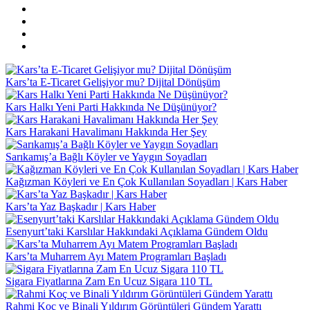
Kars’ta E-Ticaret Gelişiyor mu? Dijital Dönüşüm
Kars Halkı Yeni Parti Hakkında Ne Düşünüyor?
Kars Harakani Havalimanı Hakkında Her Şey
Sarıkamış’a Bağlı Köyler ve Yaygın Soyadları
Kağızman Köyleri ve En Çok Kullanılan Soyadları | Kars Haber
Kars’ta Yaz Başkadır | Kars Haber
Esenyurt’taki Karslılar Hakkındaki Açıklama Gündem Oldu
Kars’ta Muharrem Ayı Matem Programları Başladı
Sigara Fiyatlarına Zam En Ucuz Sigara 110 TL
Rahmi Koç ve Binali Yıldırım Görüntüleri Gündem Yarattı