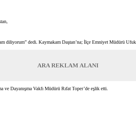
tan,
r yaşam diliyorum” dedi. Kaymakam Daştan’na; İlçe Emniyet Müdürü Ufu
ARA REKLAM ALANI
ma ve Dayanışma Vakfı Müdürü Rıfat Toper’de eşlik etti.