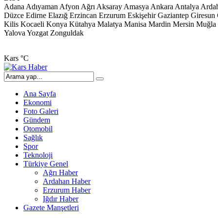
Adana
Adıyaman
Afyon
Ağrı
Aksaray
Amasya
Ankara
Antalya
Arda
Düzce
Edirne
Elazığ
Erzincan
Erzurum
Eskişehir
Gaziantep
Giresun
Kilis
Kocaeli
Konya
Kütahya
Malatya
Manisa
Mardin
Mersin
Muğla
Yalova
Yozgat
Zonguldak
Kars
°C
Ana Sayfa
Ekonomi
Foto Galeri
Gündem
Otomobil
Sağlık
Spor
Teknoloji
Türkiye Genel
Ağrı Haber
Ardahan Haber
Erzurum Haber
Iğdır Haber
Gazete Manşetleri