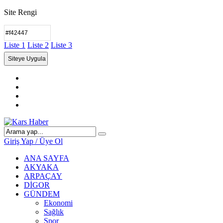
Site Rengi
Liste 1
Liste 2
Liste 3
Giriş Yap / Üye Ol
ANA SAYFA
AKYAKA
ARPAÇAY
DİGOR
GÜNDEM
Ekonomi
Sağlık
Spor