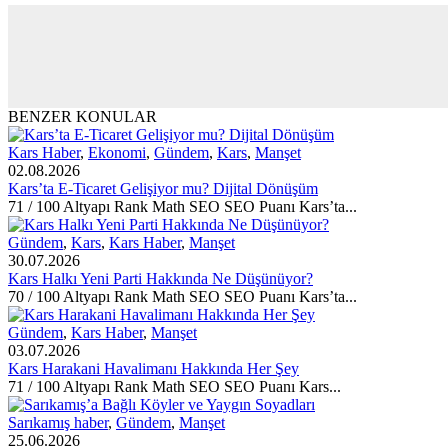
BENZER KONULAR
Kars Haber
,
Ekonomi
,
Gündem
,
Kars
,
Manşet
02.08.2026
Kars’ta E-Ticaret Gelişiyor mu? Dijital Dönüşüm
71 / 100 Altyapı Rank Math SEO SEO Puanı Kars’ta...
Gündem
,
Kars
,
Kars Haber
,
Manşet
30.07.2026
Kars Halkı Yeni Parti Hakkında Ne Düşünüyor?
70 / 100 Altyapı Rank Math SEO SEO Puanı Kars’ta...
Gündem
,
Kars Haber
,
Manşet
03.07.2026
Kars Harakani Havalimanı Hakkında Her Şey
71 / 100 Altyapı Rank Math SEO SEO Puanı Kars...
Sarıkamış haber
,
Gündem
,
Manşet
25.06.2026