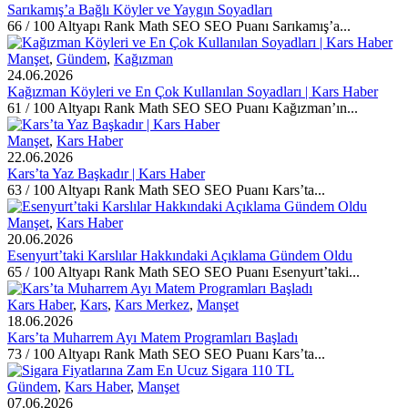
Sarıkamış’a Bağlı Köyler ve Yaygın Soyadları
66 / 100 Altyapı Rank Math SEO SEO Puanı Sarıkamış’a...
Manşet
,
Gündem
,
Kağızman
24.06.2026
Kağızman Köyleri ve En Çok Kullanılan Soyadları | Kars Haber
61 / 100 Altyapı Rank Math SEO SEO Puanı Kağızman’ın...
Manşet
,
Kars Haber
22.06.2026
Kars’ta Yaz Başkadır | Kars Haber
63 / 100 Altyapı Rank Math SEO SEO Puanı Kars’ta...
Manşet
,
Kars Haber
20.06.2026
Esenyurt’taki Karslılar Hakkındaki Açıklama Gündem Oldu
65 / 100 Altyapı Rank Math SEO SEO Puanı Esenyurt’taki...
Kars Haber
,
Kars
,
Kars Merkez
,
Manşet
18.06.2026
Kars’ta Muharrem Ayı Matem Programları Başladı
73 / 100 Altyapı Rank Math SEO SEO Puanı Kars’ta...
Gündem
,
Kars Haber
,
Manşet
07.06.2026