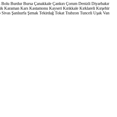
s
Bolu
Burdur
Bursa
Çanakkale
Çankırı
Çorum
Denizli
Diyarbakır
ük
Karaman
Kars
Kastamonu
Kayseri
Kırıkkale
Kırklareli
Kırşehir
p
Sivas
Şanlıurfa
Şırnak
Tekirdağ
Tokat
Trabzon
Tunceli
Uşak
Van