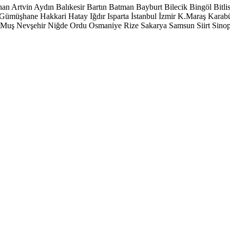
han
Artvin
Aydın
Balıkesir
Bartın
Batman
Bayburt
Bilecik
Bingöl
Bitli
Gümüşhane
Hakkari
Hatay
Iğdır
Isparta
İstanbul
İzmir
K.Maraş
Karab
Muş
Nevşehir
Niğde
Ordu
Osmaniye
Rize
Sakarya
Samsun
Siirt
Sino