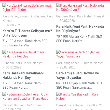
Kars Haber
,
Ekonomi
,
Gündem
,
Kars
,
Gündem
,
Kars
,
Kars Haber
,
Manşet
Manşet
30.07.2026
02.08.2026
Kars Halkı Yeni Parti Hakkında
Kars’ta E-Ticaret Gelişiyor mu?
Ne Düşünüyor?
Dijital Dönüşüm
70 / 100 Altyapı Rank Math SEO
71 / 100 Altyapı Rank Math SEO
SEO Puanı Kars’ta...
SEO Puanı Kars’ta...
Gündem
,
Kars Haber
,
Manşet
Sarıkamış haber
,
Gündem
,
Manşet
03.07.2026
25.06.2026
Kars Harakani Havalimanı
Sarıkamış’a Bağlı Köyler ve
Hakkında Her Şey
Yaygın Soyadları
71 / 100 Altyapı Rank Math SEO
66 / 100 Altyapı Rank Math SEO
SEO Puanı Kars...
SEO Puanı Sarıkamış’a...
Manşet
,
Gündem
,
Kağızman
Manşet
,
Kars Haber
22.06.2026
24.06.2026