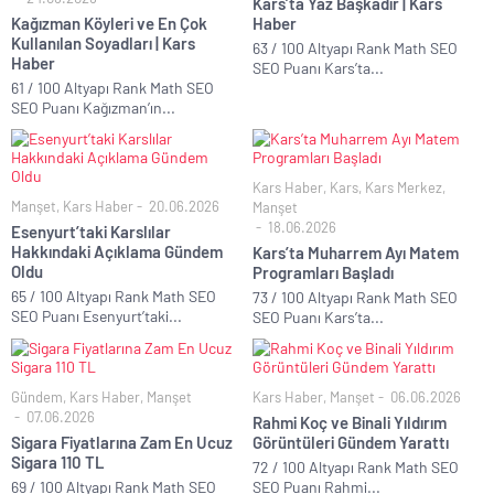
Kars’ta Yaz Başkadır | Kars
Kağızman Köyleri ve En Çok
Haber
Kullanılan Soyadları | Kars
63 / 100 Altyapı Rank Math SEO
Haber
SEO Puanı Kars’ta...
61 / 100 Altyapı Rank Math SEO
SEO Puanı Kağızman’ın...
Kars Haber
,
Kars
,
Kars Merkez
,
Manşet
,
Kars Haber
20.06.2026
Manşet
18.06.2026
Esenyurt’taki Karslılar
Hakkındaki Açıklama Gündem
Kars’ta Muharrem Ayı Matem
Oldu
Programları Başladı
65 / 100 Altyapı Rank Math SEO
73 / 100 Altyapı Rank Math SEO
SEO Puanı Esenyurt’taki...
SEO Puanı Kars’ta...
Gündem
,
Kars Haber
,
Manşet
Kars Haber
,
Manşet
06.06.2026
07.06.2026
Rahmi Koç ve Binali Yıldırım
Sigara Fiyatlarına Zam En Ucuz
Görüntüleri Gündem Yarattı
Sigara 110 TL
72 / 100 Altyapı Rank Math SEO
69 / 100 Altyapı Rank Math SEO
SEO Puanı Rahmi...