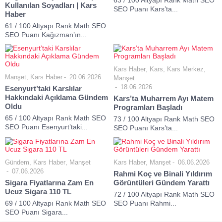
63 / 100 Altyapı Rank Math SEO
Kullanılan Soyadları | Kars
SEO Puanı Kars’ta...
Haber
61 / 100 Altyapı Rank Math SEO
SEO Puanı Kağızman’ın...
Kars Haber
,
Kars
,
Kars Merkez
,
Manşet
,
Kars Haber
20.06.2026
Manşet
18.06.2026
Esenyurt’taki Karslılar
Hakkındaki Açıklama Gündem
Kars’ta Muharrem Ayı Matem
Oldu
Programları Başladı
65 / 100 Altyapı Rank Math SEO
73 / 100 Altyapı Rank Math SEO
SEO Puanı Esenyurt’taki...
SEO Puanı Kars’ta...
Gündem
,
Kars Haber
,
Manşet
Kars Haber
,
Manşet
06.06.2026
07.06.2026
Rahmi Koç ve Binali Yıldırım
Sigara Fiyatlarına Zam En
Görüntüleri Gündem Yarattı
Ucuz Sigara 110 TL
72 / 100 Altyapı Rank Math SEO
69 / 100 Altyapı Rank Math SEO
SEO Puanı Rahmi...
SEO Puanı Sigara...