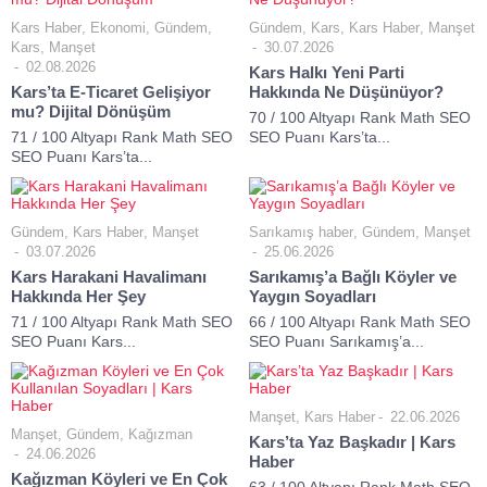
Kars Haber
,
Ekonomi
,
Gündem
,
Gündem
,
Kars
,
Kars Haber
,
Manşet
Kars
,
Manşet
30.07.2026
02.08.2026
Kars Halkı Yeni Parti
Kars’ta E-Ticaret Gelişiyor
Hakkında Ne Düşünüyor?
mu? Dijital Dönüşüm
70 / 100 Altyapı Rank Math SEO
71 / 100 Altyapı Rank Math SEO
SEO Puanı Kars’ta...
SEO Puanı Kars’ta...
Gündem
,
Kars Haber
,
Manşet
Sarıkamış haber
,
Gündem
,
Manşet
03.07.2026
25.06.2026
Kars Harakani Havalimanı
Sarıkamış’a Bağlı Köyler ve
Hakkında Her Şey
Yaygın Soyadları
71 / 100 Altyapı Rank Math SEO
66 / 100 Altyapı Rank Math SEO
SEO Puanı Kars...
SEO Puanı Sarıkamış’a...
Manşet
,
Kars Haber
22.06.2026
Manşet
,
Gündem
,
Kağızman
Kars’ta Yaz Başkadır | Kars
24.06.2026
Haber
Kağızman Köyleri ve En Çok