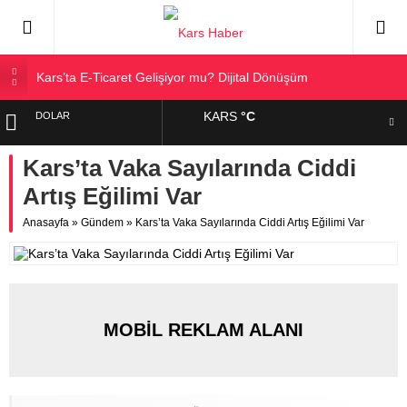
Kars’ta E-Ticaret Gelişiyor mu? Dijital Dönüşüm
Kars Halkı Yeni Parti Hakkında Ne Düşünüyor?
KARS
°C
DOLAR
Kars Harakani Havalimanı Hakkında Her Şey
Sarıkamış’a Bağlı Köyler ve Yaygın Soyadları
Kars’ta Vaka Sayılarında Ciddi
EURO
Kağızman Köyleri ve En Çok Kullanılan Soyadları | Kars
Artış Eğilimi Var
Haber
ALTIN
Anasayfa
»
Gündem
»
Kars’ta Vaka Sayılarında Ciddi Artış Eğilimi Var
BIST
MOBİL REKLAM ALANI