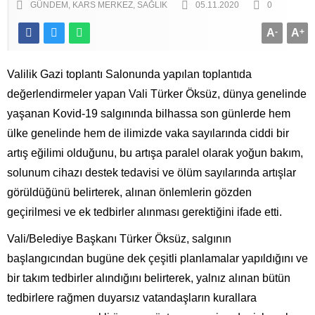
GÜNDEM
KARS MERKEZ
SAĞLIK
05.11.2020
0
A
-
A
+
Valilik Gazi toplantı Salonunda yapılan toplantıda
değerlendirmeler yapan Vali Türker Öksüz, dünya genelinde
yaşanan Kovid-19 salgınında bilhassa son günlerde hem
ülke genelinde hem de ilimizde vaka sayılarında ciddi bir
artış eğilimi olduğunu, bu artışa paralel olarak yoğun bakım,
solunum cihazı destek tedavisi ve ölüm sayılarında artışlar
görüldüğünü belirterek, alınan önlemlerin gözden
geçirilmesi ve ek tedbirler alınması gerektiğini ifade etti.
Vali/Belediye Başkanı Türker Öksüz, salgının
başlangıcından bugüne dek çeşitli planlamalar yapıldığını ve
bir takım tedbirler alındığını belirterek, yalnız alınan bütün
tedbirlere rağmen duyarsız vatandaşların kurallara