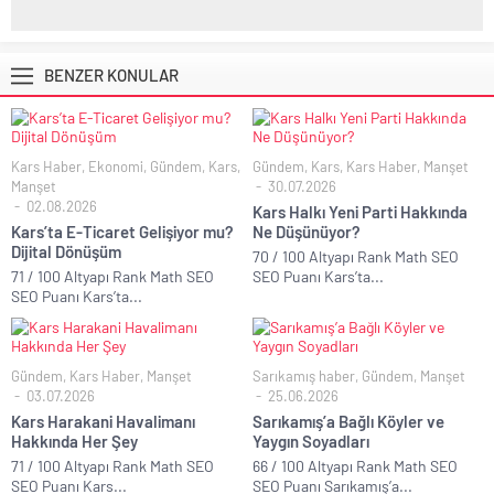
BENZER KONULAR
Kars Haber
,
Ekonomi
,
Gündem
,
Kars
,
Gündem
,
Kars
,
Kars Haber
,
Manşet
Manşet
30.07.2026
02.08.2026
Kars Halkı Yeni Parti Hakkında
Kars’ta E-Ticaret Gelişiyor mu?
Ne Düşünüyor?
Dijital Dönüşüm
70 / 100 Altyapı Rank Math SEO
71 / 100 Altyapı Rank Math SEO
SEO Puanı Kars’ta...
SEO Puanı Kars’ta...
Gündem
,
Kars Haber
,
Manşet
Sarıkamış haber
,
Gündem
,
Manşet
03.07.2026
25.06.2026
Kars Harakani Havalimanı
Sarıkamış’a Bağlı Köyler ve
Hakkında Her Şey
Yaygın Soyadları
71 / 100 Altyapı Rank Math SEO
66 / 100 Altyapı Rank Math SEO
SEO Puanı Kars...
SEO Puanı Sarıkamış’a...