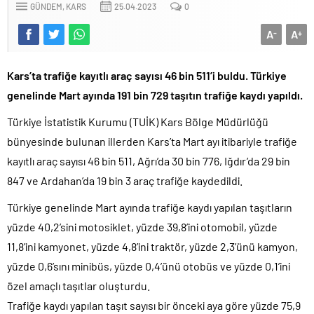
GÜNDEM
KARS
25.04.2023
0
A
A
-
+
Kars’ta trafiğe kayıtlı araç sayısı 46 bin 511’i buldu. Türkiye
genelinde Mart ayında 191 bin 729 taşıtın trafiğe kaydı yapıldı.
Türkiye İstatistik Kurumu (TUİK) Kars Bölge Müdürlüğü
bünyesinde bulunan illerden Kars’ta Mart ayı itibariyle trafiğe
kayıtlı araç sayısı 46 bin 511, Ağrı’da 30 bin 776, Iğdır’da 29 bin
847 ve Ardahan’da 19 bin 3 araç trafiğe kaydedildi.
Türkiye genelinde Mart ayında trafiğe kaydı yapılan taşıtların
yüzde 40,2’sini motosiklet, yüzde 39,8’ini otomobil, yüzde
11,8’ini kamyonet, yüzde 4,8’ini traktör, yüzde 2,3’ünü kamyon,
yüzde 0,6’sını minibüs, yüzde 0,4’ünü otobüs ve yüzde 0,1’ini
özel amaçlı taşıtlar oluşturdu.
Trafiğe kaydı yapılan taşıt sayısı bir önceki aya göre yüzde 75,9