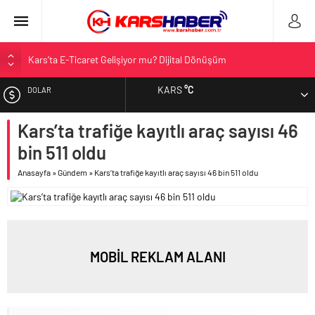
Kars’ta E-Ticaret Gelişiyor mu? Dijital Dönüşüm
Kars Halkı Yeni Parti Hakkında Ne Düşünüyor?
KARS
°C
DOLAR
Kars Harakani Havalimanı Hakkında Her Şey
Sarıkamış’a Bağlı Köyler ve Yaygın Soyadları
Kars’ta trafiğe kayıtlı araç sayısı 46
EURO
Kağızman Köyleri ve En Çok Kullanılan Soyadları | Kars Haber
bin 511 oldu
ALTIN
Anasayfa
»
Gündem
»
Kars’ta trafiğe kayıtlı araç sayısı 46 bin 511 oldu
BIST
MOBİL REKLAM ALANI