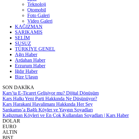
Teknoloji
Otomobil
Foto Galeri
Video Galeri
KAĞIZMAN
SARIKAMIŞ
SELİM
SUSUZ
TÜRKİYE GENEL
Ağrı Haber
Ardahan Haber
Erzurum Haber
Iğdır Haber
Bize Ulaşın
SON DAKİKA
Kars’ta E-Ticaret Gelişiyor mu? Dijital Dönüşüm
Kars Halkı Yeni Parti Hakkında Ne Düşünüyor?
Kars Harakani Havalimanı Hakkında Her Şey
Sarıkamış’a Bağlı Köyler ve Yaygın Soyadları
Kağızman Köyleri ve En Çok Kullanılan Soyadları | Kars Haber
DOLAR
EURO
ALTIN
BIST