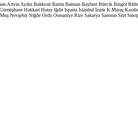
han
Artvin
Aydın
Balıkesir
Bartın
Batman
Bayburt
Bilecik
Bingöl
Bitli
Gümüşhane
Hakkari
Hatay
Iğdır
Isparta
İstanbul
İzmir
K.Maraş
Karab
Muş
Nevşehir
Niğde
Ordu
Osmaniye
Rize
Sakarya
Samsun
Siirt
Sino