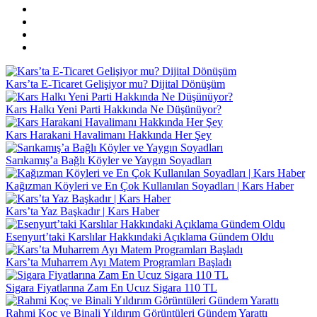
Kars’ta E-Ticaret Gelişiyor mu? Dijital Dönüşüm
Kars Halkı Yeni Parti Hakkında Ne Düşünüyor?
Kars Harakani Havalimanı Hakkında Her Şey
Sarıkamış’a Bağlı Köyler ve Yaygın Soyadları
Kağızman Köyleri ve En Çok Kullanılan Soyadları | Kars Haber
Kars’ta Yaz Başkadır | Kars Haber
Esenyurt’taki Karslılar Hakkındaki Açıklama Gündem Oldu
Kars’ta Muharrem Ayı Matem Programları Başladı
Sigara Fiyatlarına Zam En Ucuz Sigara 110 TL
Rahmi Koç ve Binali Yıldırım Görüntüleri Gündem Yarattı