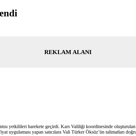
lendi
REKLAM ALANI
tısı yetkilileri harekete geçirdi. Kars Valiliği koordinesinde oluşturu
fiyat uygulaması yapan satıcılara Vali Türker Öksüz’ün talimatları doğr