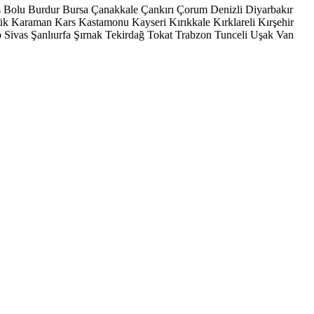
s
Bolu
Burdur
Bursa
Çanakkale
Çankırı
Çorum
Denizli
Diyarbakır
ük
Karaman
Kars
Kastamonu
Kayseri
Kırıkkale
Kırklareli
Kırşehir
p
Sivas
Şanlıurfa
Şırnak
Tekirdağ
Tokat
Trabzon
Tunceli
Uşak
Van