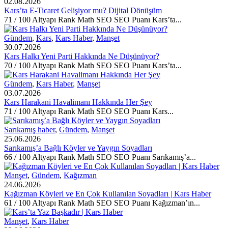
02.08.2026
Kars’ta E-Ticaret Gelişiyor mu? Dijital Dönüşüm
71 / 100 Altyapı Rank Math SEO SEO Puanı Kars’ta...
Gündem
,
Kars
,
Kars Haber
,
Manşet
30.07.2026
Kars Halkı Yeni Parti Hakkında Ne Düşünüyor?
70 / 100 Altyapı Rank Math SEO SEO Puanı Kars’ta...
Gündem
,
Kars Haber
,
Manşet
03.07.2026
Kars Harakani Havalimanı Hakkında Her Şey
71 / 100 Altyapı Rank Math SEO SEO Puanı Kars...
Sarıkamış haber
,
Gündem
,
Manşet
25.06.2026
Sarıkamış’a Bağlı Köyler ve Yaygın Soyadları
66 / 100 Altyapı Rank Math SEO SEO Puanı Sarıkamış’a...
Manşet
,
Gündem
,
Kağızman
24.06.2026
Kağızman Köyleri ve En Çok Kullanılan Soyadları | Kars Haber
61 / 100 Altyapı Rank Math SEO SEO Puanı Kağızman’ın...
Manşet
,
Kars Haber