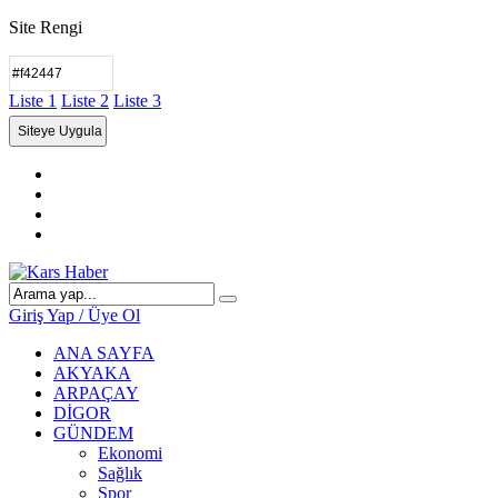
Site Rengi
Liste 1
Liste 2
Liste 3
Giriş Yap / Üye Ol
ANA SAYFA
AKYAKA
ARPAÇAY
DİGOR
GÜNDEM
Ekonomi
Sağlık
Spor