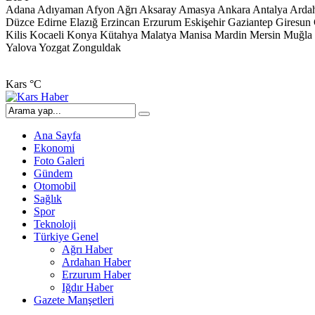
Adana
Adıyaman
Afyon
Ağrı
Aksaray
Amasya
Ankara
Antalya
Arda
Düzce
Edirne
Elazığ
Erzincan
Erzurum
Eskişehir
Gaziantep
Giresun
Kilis
Kocaeli
Konya
Kütahya
Malatya
Manisa
Mardin
Mersin
Muğla
Yalova
Yozgat
Zonguldak
Kars
°C
Ana Sayfa
Ekonomi
Foto Galeri
Gündem
Otomobil
Sağlık
Spor
Teknoloji
Türkiye Genel
Ağrı Haber
Ardahan Haber
Erzurum Haber
Iğdır Haber
Gazete Manşetleri