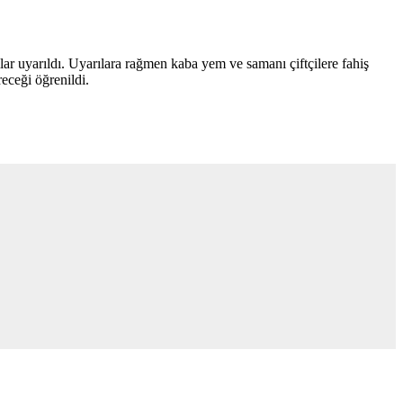
lar uyarıldı. Uyarılara rağmen kaba yem ve samanı çiftçilere fahiş
receği öğrenildi.