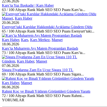
22.06.2026
Kars’ta Yaz Başkadır | Kars Haber
63 / 100 Altyapı Rank Math SEO SEO Puanı Kars’ta...
Manşet
,
Kars Haber
20.06.2026
Esenyurt’taki Karslılar Hakkındaki Açıklama Gündem Oldu
65 / 100 Altyapı Rank Math SEO SEO Puanı Esenyurt’taki...
Kars Haber
,
Kars
,
Kars Merkez
,
Manşet
18.06.2026
Kars’ta Muharrem Ayı Matem Programları Başladı
73 / 100 Altyapı Rank Math SEO SEO Puanı Kars’ta...
Gündem
,
Kars Haber
,
Manşet
07.06.2026
Sigara Fiyatlarına Zam En Ucuz Sigara 110 TL
69 / 100 Altyapı Rank Math SEO SEO Puanı Sigara...
Kars Haber
,
Manşet
06.06.2026
Rahmi Koç ve Binali Yıldırım Görüntüleri Gündem Yarattı
72 / 100 Altyapı Rank Math SEO SEO Puanı Rahmi...
YORUMLAR