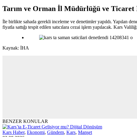
Tarım ve Orman İl Müdürlüğü ve Ticaret
İle birlikte sahada gerekli inceleme ve denetimler yapıldı. Yapılan de
fiyatla sattığı tespit edilen satıcılara cezai işlem yapılacak. Kars Val
Kaynak: İHA
BENZER KONULAR
Kars Haber
,
Ekonomi
,
Gündem
,
Kars
,
Manşet