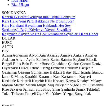
Iğdır Haber
Bize Ulaşın
SON DAKİKA
Kars’ta E-Ticaret Gelişiyor mu? Dijital Dönüşüm
Kars Halkı Yeni Parti Hakkında Ne Düşünüyor?
Kars Harakani Havalimanı Hakkında Her Şey
Sarıkamış’a Bağlı Köyler ve Yaygın Soyadları
Kağızman Köyleri ve En Çok Kullanılan Soyadları | Kars Haber
DOLAR
EURO
ALTIN
BIST
Adana
Adıyaman
Afyon
Ağrı
Aksaray
Amasya
Ankara
Antalya
Ardahan
Artvin
Aydın
Balıkesir
Bartın
Batman
Bayburt
Bilecik
Bingöl
Bitlis
Bolu
Burdur
Bursa
Çanakkale
Çankırı
Çorum
Denizli
Diyarbakır
Düzce
Edirne
Elazığ
Erzincan
Erzurum
Eskişehir
Gaziantep
Giresun
Gümüşhane
Hakkari
Hatay
Iğdır
Isparta
İstanbul
İzmir
K.Maraş
Karabük
Karaman
Kars
Kastamonu
Kayseri
Kırıkkale
Kırklareli
Kırşehir
Kilis
Kocaeli
Konya
Kütahya
Malatya
Manisa
Mardin
Mersin
Muğla
Muş
Nevşehir
Niğde
Ordu
Osmaniye
Rize
Sakarya
Samsun
Siirt
Sinop
Sivas
Şanlıurfa
Şırnak
Tekirdağ
Tokat
Trabzon
Tunceli
Uşak
Van
Yalova
Yozgat
Zonguldak
Kars
°C