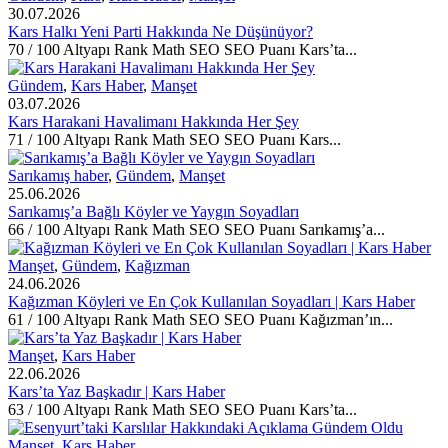
30.07.2026
Kars Halkı Yeni Parti Hakkında Ne Düşünüyor?
70 / 100 Altyapı Rank Math SEO SEO Puanı Kars’ta...
Gündem
,
Kars Haber
,
Manşet
03.07.2026
Kars Harakani Havalimanı Hakkında Her Şey
71 / 100 Altyapı Rank Math SEO SEO Puanı Kars...
Sarıkamış haber
,
Gündem
,
Manşet
25.06.2026
Sarıkamış’a Bağlı Köyler ve Yaygın Soyadları
66 / 100 Altyapı Rank Math SEO SEO Puanı Sarıkamış’a...
Manşet
,
Gündem
,
Kağızman
24.06.2026
Kağızman Köyleri ve En Çok Kullanılan Soyadları | Kars Haber
61 / 100 Altyapı Rank Math SEO SEO Puanı Kağızman’ın...
Manşet
,
Kars Haber
22.06.2026
Kars’ta Yaz Başkadır | Kars Haber
63 / 100 Altyapı Rank Math SEO SEO Puanı Kars’ta...
Manşet
,
Kars Haber