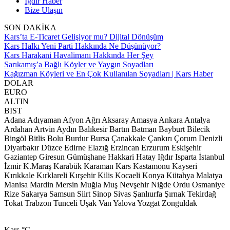
Iğdır Haber
Bize Ulaşın
SON DAKİKA
Kars’ta E-Ticaret Gelişiyor mu? Dijital Dönüşüm
Kars Halkı Yeni Parti Hakkında Ne Düşünüyor?
Kars Harakani Havalimanı Hakkında Her Şey
Sarıkamış’a Bağlı Köyler ve Yaygın Soyadları
Kağızman Köyleri ve En Çok Kullanılan Soyadları | Kars Haber
DOLAR
EURO
ALTIN
BIST
Adana
Adıyaman
Afyon
Ağrı
Aksaray
Amasya
Ankara
Antalya
Ardahan
Artvin
Aydın
Balıkesir
Bartın
Batman
Bayburt
Bilecik
Bingöl
Bitlis
Bolu
Burdur
Bursa
Çanakkale
Çankırı
Çorum
Denizli
Diyarbakır
Düzce
Edirne
Elazığ
Erzincan
Erzurum
Eskişehir
Gaziantep
Giresun
Gümüşhane
Hakkari
Hatay
Iğdır
Isparta
İstanbul
İzmir
K.Maraş
Karabük
Karaman
Kars
Kastamonu
Kayseri
Kırıkkale
Kırklareli
Kırşehir
Kilis
Kocaeli
Konya
Kütahya
Malatya
Manisa
Mardin
Mersin
Muğla
Muş
Nevşehir
Niğde
Ordu
Osmaniye
Rize
Sakarya
Samsun
Siirt
Sinop
Sivas
Şanlıurfa
Şırnak
Tekirdağ
Tokat
Trabzon
Tunceli
Uşak
Van
Yalova
Yozgat
Zonguldak
Kars
°C