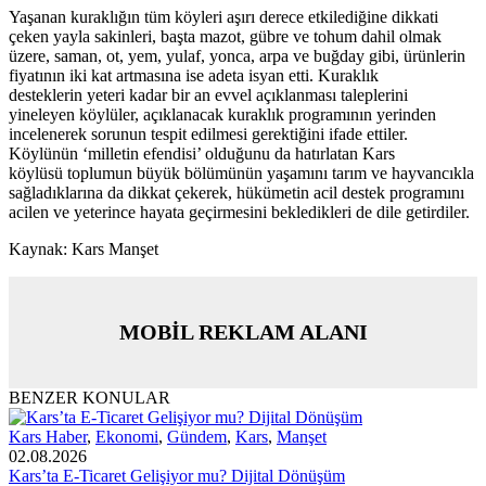
Yaşanan kuraklığın tüm köyleri aşırı derece etkilediğine dikkati
çeken yayla sakinleri, başta mazot, gübre ve tohum dahil olmak
üzere, saman, ot, yem, yulaf, yonca, arpa ve buğday gibi, ürünlerin
fiyatının iki kat artmasına ise adeta isyan etti. Kuraklık
desteklerin yeteri kadar bir an evvel açıklanması taleplerini
yineleyen köylüler, açıklanacak kuraklık programının yerinden
incelenerek sorunun tespit edilmesi gerektiğini ifade ettiler.
Köylünün ‘milletin efendisi’ olduğunu da hatırlatan Kars
köylüsü toplumun büyük bölümünün yaşamını tarım ve hayvancıkla
sağladıklarına da dikkat çekerek, hükümetin acil destek programını
acilen ve yeterince hayata geçirmesini bekledikleri de dile getirdiler.
Kaynak: Kars Manşet
MOBİL REKLAM ALANI
BENZER KONULAR
Kars Haber
,
Ekonomi
,
Gündem
,
Kars
,
Manşet
02.08.2026
Kars’ta E-Ticaret Gelişiyor mu? Dijital Dönüşüm