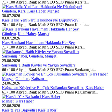
71 / 100 Altyapı Rank Math SEO SEO Puanı Kars’ta...
Gündem
,
Kars
,
Kars Haber
,
Manşet
30.07.2026
Kars Halkı Yeni Parti Hakkında Ne Düşünüyor?
70 / 100 Altyapı Rank Math SEO SEO Puanı Kars’ta...
Gündem
,
Kars Haber
,
Manşet
03.07.2026
Kars Harakani Havalimanı Hakkında Her Şey
71 / 100 Altyapı Rank Math SEO SEO Puanı Kars...
Sarıkamış haber
,
Gündem
,
Manşet
25.06.2026
Sarıkamış’a Bağlı Köyler ve Yaygın Soyadları
66 / 100 Altyapı Rank Math SEO SEO Puanı Sarıkamış’a...
Manşet
,
Gündem
,
Kağızman
24.06.2026
Kağızman Köyleri ve En Çok Kullanılan Soyadları | Kars Haber
61 / 100 Altyapı Rank Math SEO SEO Puanı Kağızman’ın...
Manşet
,
Kars Haber
22.06.2026
Kars’ta Yaz Başkadır | Kars Haber