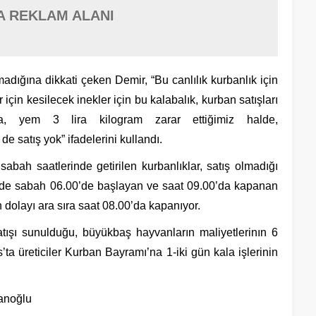
A REKLAM ALANI
madığına dikkati çeken Demir, “Bu canlılık kurbanlık için
ar için kesilecek inekler için bu kalabalık, kurban satışları
 yem 3 lira kilogram zarar ettiğimiz halde,
e satış yok” ifadelerini kullandı.
bah saatlerinde getirilen kurbanlıklar, satış olmadığı
malde sabah 06.00’de başlayan ve saat 09.00’da kapanan
dolayı ara sıra saat 08.00’da kapanıyor.
tışı sunulduğu, büyükbaş hayvanların maliyetlerinın 6
s’ta üreticiler Kurban Bayramı’na 1-iki gün kala işlerinin
panoğlu