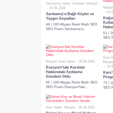
Sarıkamış haber
,
Gündem
,
Manşet
Manşe
25.06.2026
24.0
Sarıkamış’a Bağlı Köyler ve
Kağız
Yaygın Soyadları
Kulla
66 / 100 Altyapı Rank Math SEO
Habe
SEO Puanı Sarıkamış’a...
61 / 
SEO P
Kars H
Manşet
,
Kars Haber
20.06.2026
Manşe
18.0
Esenyurt’taki Karslılar
Hakkındaki Açıklama
Kars’
Gündem Oldu
Progr
65 / 100 Altyapı Rank Math SEO
73 / 
SEO Puanı Esenyurt’taki...
SEO Pu
Kars Haber
,
Manşet
06.06.2026