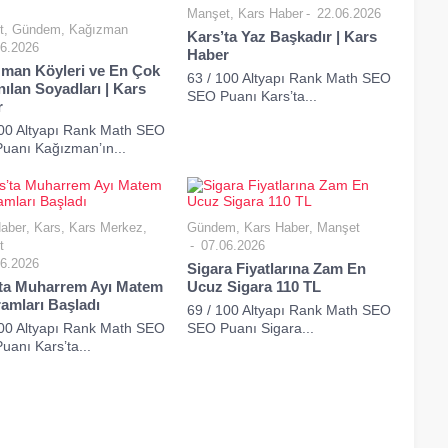
Manşet
,
Kars Haber
22.06.2026
t
,
Gündem
,
Kağızman
Kars’ta Yaz Başkadır | Kars
6.2026
Haber
man Köyleri ve En Çok
63 / 100 Altyapı Rank Math SEO
nılan Soyadları | Kars
SEO Puanı Kars’ta...
r
100 Altyapı Rank Math SEO
uanı Kağızman’ın...
aber
,
Kars
,
Kars Merkez
,
Gündem
,
Kars Haber
,
Manşet
t
07.06.2026
6.2026
Sigara Fiyatlarına Zam En
ta Muharrem Ayı Matem
Ucuz Sigara 110 TL
amları Başladı
69 / 100 Altyapı Rank Math SEO
100 Altyapı Rank Math SEO
SEO Puanı Sigara...
anı Kars’ta...