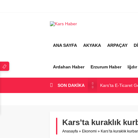
ANA SAYFA
AKYAKA
ARPAÇAY
D
Ardahan Haber
Erzurum Haber
Iğdı
SON DAKİKA
Kars’ta E-Ticaret G
Kars Halkı Yeni Pa
Kars Harakani Hav
Sarıkamış’a Bağlı 
Kars’ta kuraklık kur
Kağızman Köyleri v
Anasayfa
»
Ekonomi
»
Kars’ta kuraklık kurban