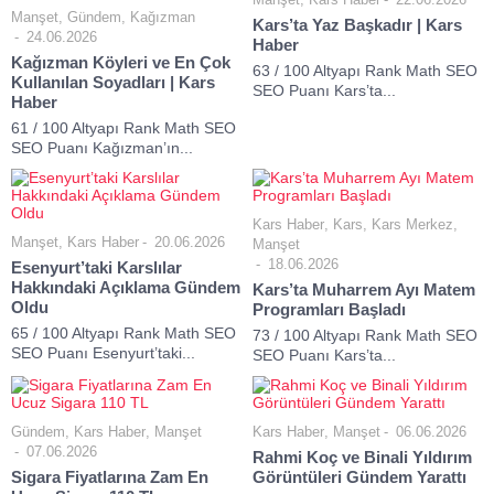
Manşet
,
Gündem
,
Kağızman
Kars’ta Yaz Başkadır | Kars
24.06.2026
Haber
Kağızman Köyleri ve En Çok
63 / 100 Altyapı Rank Math SEO
Kullanılan Soyadları | Kars
SEO Puanı Kars’ta...
Haber
61 / 100 Altyapı Rank Math SEO
SEO Puanı Kağızman’ın...
Kars Haber
,
Kars
,
Kars Merkez
,
Manşet
,
Kars Haber
20.06.2026
Manşet
18.06.2026
Esenyurt’taki Karslılar
Hakkındaki Açıklama Gündem
Kars’ta Muharrem Ayı Matem
Oldu
Programları Başladı
65 / 100 Altyapı Rank Math SEO
73 / 100 Altyapı Rank Math SEO
SEO Puanı Esenyurt’taki...
SEO Puanı Kars’ta...
Gündem
,
Kars Haber
,
Manşet
Kars Haber
,
Manşet
06.06.2026
07.06.2026
Rahmi Koç ve Binali Yıldırım
Sigara Fiyatlarına Zam En
Görüntüleri Gündem Yarattı