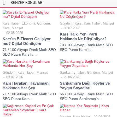
BENZER KONULAR
Kars Haber
,
Ekonomi
,
Gündem
,
Gündem
,
Kars
,
Kars Haber
,
Manşet
Kars
,
Manşet
30.07.2026
02.08.2026
Kars Halkı Yeni Parti
Kars’ta E-Ticaret Gelişiyor
Hakkında Ne Düşünüyor?
mu? Dijital Dönüşüm
70 / 100 Altyapı Rank Math SEO
71 / 100 Altyapı Rank Math SEO
SEO Puanı Kars’ta...
SEO Puanı Kars’ta...
Gündem
,
Kars Haber
,
Manşet
Sarıkamış haber
,
Gündem
,
Manşet
03.07.2026
25.06.2026
Kars Harakani Havalimanı
Sarıkamış’a Bağlı Köyler ve
Hakkında Her Şey
Yaygın Soyadları
71 / 100 Altyapı Rank Math SEO
66 / 100 Altyapı Rank Math SEO
SEO Puanı Kars...
SEO Puanı Sarıkamış’a...
Manşet
,
Kars Haber
22.06.2026