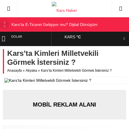
Kars’ta E-Ticaret Gelişiyor mu? Dijital Dönüşüm
Kars Halkı Yeni Parti Hakkında Ne Düşünüyor?
KARS
°C
DOLAR
Kars Harakani Havalimanı Hakkında Her Şey
Sarıkamış’a Bağlı Köyler ve Yaygın Soyadları
Kars’ta Kimleri Milletvekili
EURO
Kağızman Köyleri ve En Çok Kullanılan Soyadları | Kars
Görmek İstersiniz ?
Haber
ALTIN
Anasayfa
»
Akyaka
»
Kars’ta Kimleri Milletvekili Görmek İstersiniz ?
BIST
MOBİL REKLAM ALANI