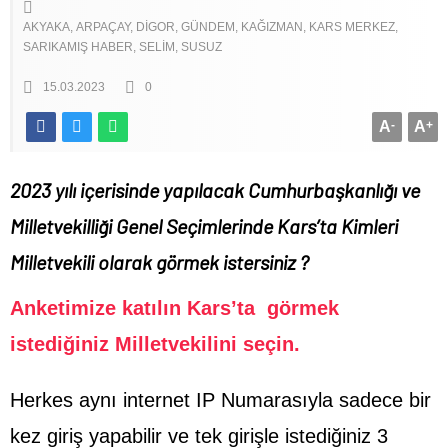
AKYAKA
ARPAÇAY
DIGOR
GÜNDEM
KAĞIZMAN
KARS MERKEZ
SARIKAMIŞ HABER
SELIM
SUSUZ
15.03.2023
0
A
-
A
+
2023 yılı içerisinde yapılacak Cumhurbaşkanlığı ve
Milletvekilliği Genel Seçimlerinde Kars’ta Kimleri
Milletvekili olarak görmek istersiniz ?
Anketimize katılın Kars’ta görmek
istediğiniz Milletvekilini seçin.
Herkes aynı internet IP Numarasıyla sadece bir
kez giriş yapabilir ve tek girişle istediğiniz 3