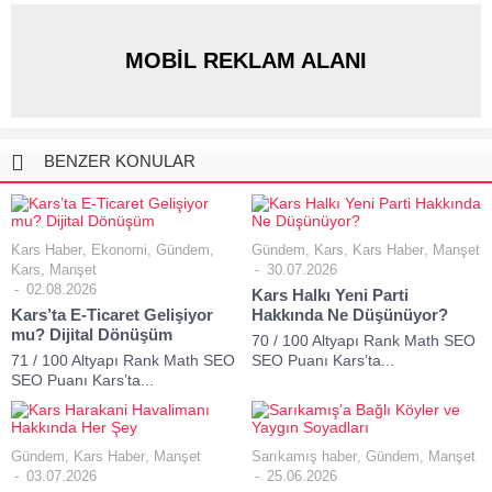
MOBİL REKLAM ALANI
BENZER KONULAR
Kars Haber
,
Ekonomi
,
Gündem
,
Gündem
,
Kars
,
Kars Haber
,
Manşet
Kars
,
Manşet
30.07.2026
02.08.2026
Kars Halkı Yeni Parti
Kars’ta E-Ticaret Gelişiyor
Hakkında Ne Düşünüyor?
mu? Dijital Dönüşüm
70 / 100 Altyapı Rank Math SEO
71 / 100 Altyapı Rank Math SEO
SEO Puanı Kars’ta...
SEO Puanı Kars’ta...
Gündem
,
Kars Haber
,
Manşet
Sarıkamış haber
,
Gündem
,
Manşet
03.07.2026
25.06.2026