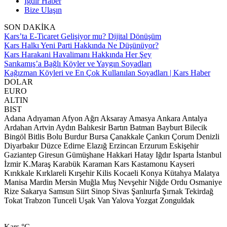
Iğdır Haber
Bize Ulaşın
SON DAKİKA
Kars’ta E-Ticaret Gelişiyor mu? Dijital Dönüşüm
Kars Halkı Yeni Parti Hakkında Ne Düşünüyor?
Kars Harakani Havalimanı Hakkında Her Şey
Sarıkamış’a Bağlı Köyler ve Yaygın Soyadları
Kağızman Köyleri ve En Çok Kullanılan Soyadları | Kars Haber
DOLAR
EURO
ALTIN
BIST
Adana
Adıyaman
Afyon
Ağrı
Aksaray
Amasya
Ankara
Antalya
Ardahan
Artvin
Aydın
Balıkesir
Bartın
Batman
Bayburt
Bilecik
Bingöl
Bitlis
Bolu
Burdur
Bursa
Çanakkale
Çankırı
Çorum
Denizli
Diyarbakır
Düzce
Edirne
Elazığ
Erzincan
Erzurum
Eskişehir
Gaziantep
Giresun
Gümüşhane
Hakkari
Hatay
Iğdır
Isparta
İstanbul
İzmir
K.Maraş
Karabük
Karaman
Kars
Kastamonu
Kayseri
Kırıkkale
Kırklareli
Kırşehir
Kilis
Kocaeli
Konya
Kütahya
Malatya
Manisa
Mardin
Mersin
Muğla
Muş
Nevşehir
Niğde
Ordu
Osmaniye
Rize
Sakarya
Samsun
Siirt
Sinop
Sivas
Şanlıurfa
Şırnak
Tekirdağ
Tokat
Trabzon
Tunceli
Uşak
Van
Yalova
Yozgat
Zonguldak
Kars
°C