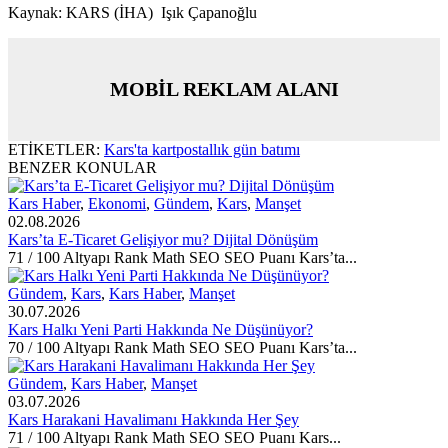
Kaynak: KARS (İHA) Işık Çapanoğlu
MOBİL REKLAM ALANI
ETİKETLER:
Kars'ta kartpostallık gün batımı
BENZER KONULAR
Kars Haber
,
Ekonomi
,
Gündem
,
Kars
,
Manşet
02.08.2026
Kars’ta E-Ticaret Gelişiyor mu? Dijital Dönüşüm
71 / 100 Altyapı Rank Math SEO SEO Puanı Kars’ta...
Gündem
,
Kars
,
Kars Haber
,
Manşet
30.07.2026
Kars Halkı Yeni Parti Hakkında Ne Düşünüyor?
70 / 100 Altyapı Rank Math SEO SEO Puanı Kars’ta...
Gündem
,
Kars Haber
,
Manşet
03.07.2026
Kars Harakani Havalimanı Hakkında Her Şey
71 / 100 Altyapı Rank Math SEO SEO Puanı Kars...