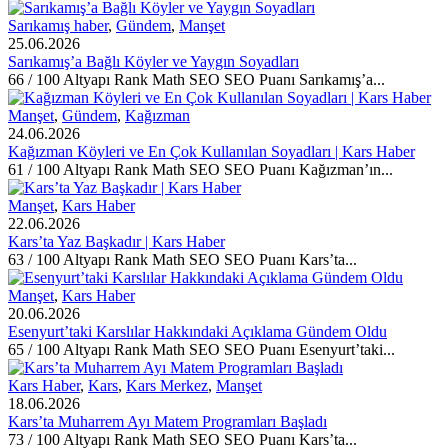
Sarıkamış haber
,
Gündem
,
Manşet
25.06.2026
Sarıkamış’a Bağlı Köyler ve Yaygın Soyadları
66 / 100 Altyapı Rank Math SEO SEO Puanı Sarıkamış’a...
Manşet
,
Gündem
,
Kağızman
24.06.2026
Kağızman Köyleri ve En Çok Kullanılan Soyadları | Kars Haber
61 / 100 Altyapı Rank Math SEO SEO Puanı Kağızman’ın...
Manşet
,
Kars Haber
22.06.2026
Kars’ta Yaz Başkadır | Kars Haber
63 / 100 Altyapı Rank Math SEO SEO Puanı Kars’ta...
Manşet
,
Kars Haber
20.06.2026
Esenyurt’taki Karslılar Hakkındaki Açıklama Gündem Oldu
65 / 100 Altyapı Rank Math SEO SEO Puanı Esenyurt’taki...
Kars Haber
,
Kars
,
Kars Merkez
,
Manşet
18.06.2026
Kars’ta Muharrem Ayı Matem Programları Başladı
73 / 100 Altyapı Rank Math SEO SEO Puanı Kars’ta...