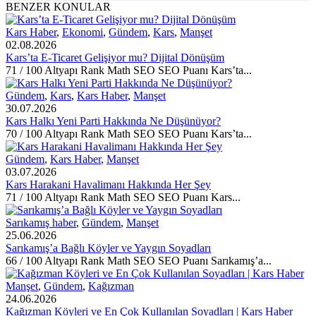
BENZER KONULAR
Kars Haber
,
Ekonomi
,
Gündem
,
Kars
,
Manşet
02.08.2026
Kars’ta E-Ticaret Gelişiyor mu? Dijital Dönüşüm
71 / 100 Altyapı Rank Math SEO SEO Puanı Kars’ta...
Gündem
,
Kars
,
Kars Haber
,
Manşet
30.07.2026
Kars Halkı Yeni Parti Hakkında Ne Düşünüyor?
70 / 100 Altyapı Rank Math SEO SEO Puanı Kars’ta...
Gündem
,
Kars Haber
,
Manşet
03.07.2026
Kars Harakani Havalimanı Hakkında Her Şey
71 / 100 Altyapı Rank Math SEO SEO Puanı Kars...
Sarıkamış haber
,
Gündem
,
Manşet
25.06.2026
Sarıkamış’a Bağlı Köyler ve Yaygın Soyadları
66 / 100 Altyapı Rank Math SEO SEO Puanı Sarıkamış’a...
Manşet
,
Gündem
,
Kağızman
24.06.2026
Kağızman Köyleri ve En Çok Kullanılan Soyadları | Kars Haber