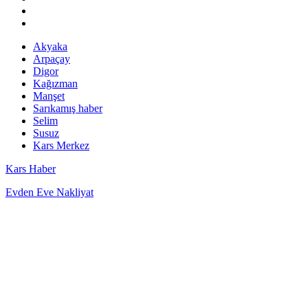
Akyaka
Arpaçay
Digor
Kağızman
Manşet
Sarıkamış haber
Selim
Susuz
Kars Merkez
Kars Haber
Evden Eve Nakliyat