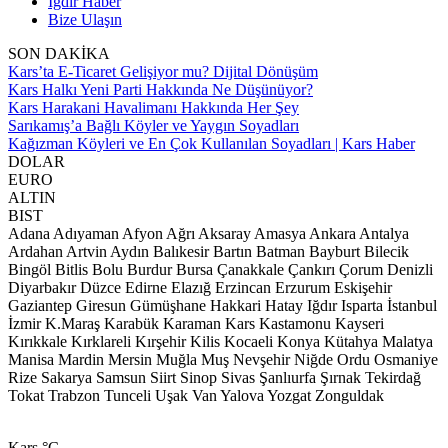
Iğdır Haber
Bize Ulaşın
SON DAKİKA
Kars’ta E-Ticaret Gelişiyor mu? Dijital Dönüşüm
Kars Halkı Yeni Parti Hakkında Ne Düşünüyor?
Kars Harakani Havalimanı Hakkında Her Şey
Sarıkamış’a Bağlı Köyler ve Yaygın Soyadları
Kağızman Köyleri ve En Çok Kullanılan Soyadları | Kars Haber
DOLAR
EURO
ALTIN
BIST
Adana
Adıyaman
Afyon
Ağrı
Aksaray
Amasya
Ankara
Antalya
Ardahan
Artvin
Aydın
Balıkesir
Bartın
Batman
Bayburt
Bilecik
Bingöl
Bitlis
Bolu
Burdur
Bursa
Çanakkale
Çankırı
Çorum
Denizli
Diyarbakır
Düzce
Edirne
Elazığ
Erzincan
Erzurum
Eskişehir
Gaziantep
Giresun
Gümüşhane
Hakkari
Hatay
Iğdır
Isparta
İstanbul
İzmir
K.Maraş
Karabük
Karaman
Kars
Kastamonu
Kayseri
Kırıkkale
Kırklareli
Kırşehir
Kilis
Kocaeli
Konya
Kütahya
Malatya
Manisa
Mardin
Mersin
Muğla
Muş
Nevşehir
Niğde
Ordu
Osmaniye
Rize
Sakarya
Samsun
Siirt
Sinop
Sivas
Şanlıurfa
Şırnak
Tekirdağ
Tokat
Trabzon
Tunceli
Uşak
Van
Yalova
Yozgat
Zonguldak
Kars
°C