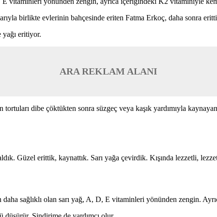
, E vitaminleri yönünden zengin, ayrıca içeriğindeki K2 vitaminiyle kem
arıyla birlikte evlerinin bahçesinde eriten Fatma Erkoç, daha sonra eritt
yağı eritiyor.
ARA REKLAM ALANI
n tortuları dibe çöktükten sonra süzgeç veya kaşık yardımıyla kaynayan
dık. Güzel erittik, kaynattık. Sarı yağa çevirdik. Kışında lezzetli, lezz
 daha sağlıklı olan sarı yağ, A, D, E vitaminleri yönünden zengin. Ayrı
ü düşürür. Sindirime de yardımcı olur.