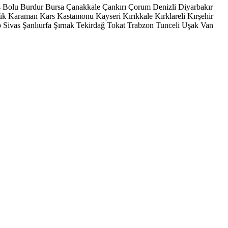
s
Bolu
Burdur
Bursa
Çanakkale
Çankırı
Çorum
Denizli
Diyarbakır
ük
Karaman
Kars
Kastamonu
Kayseri
Kırıkkale
Kırklareli
Kırşehir
p
Sivas
Şanlıurfa
Şırnak
Tekirdağ
Tokat
Trabzon
Tunceli
Uşak
Van