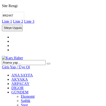
Site Rengi
Liste 1
Liste 2
Liste 3
Giriş Yap / Üye Ol
ANA SAYFA
AKYAKA
ARPAÇAY
DİGOR
GÜNDEM
Ekonomi
Sağlık
Spor