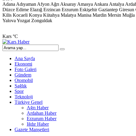
Adana
Adıyaman
Afyon
Ağrı
Aksaray
Amasya
Ankara
Antalya
Arda
Düzce
Edirne
Elazığ
Erzincan
Erzurum
Eskişehir
Gaziantep
Giresun
Kilis
Kocaeli
Konya
Kütahya
Malatya
Manisa
Mardin
Mersin
Muğla
Yalova
Yozgat
Zonguldak
Kars
°C
Ana Sayfa
Ekonomi
Foto Galeri
Gündem
Otomobil
Sağlık
Spor
Teknoloji
Türkiye Genel
Ağrı Haber
Ardahan Haber
Erzurum Haber
Iğdır Haber
Gazete Manşetleri