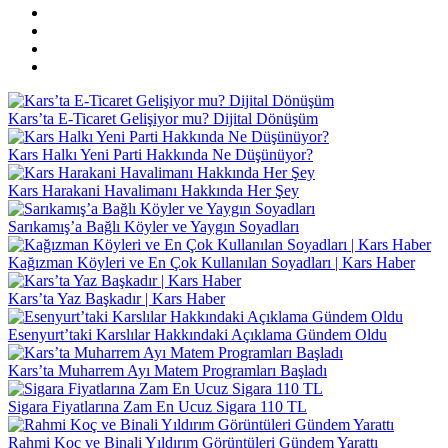
Kars’ta E-Ticaret Gelişiyor mu? Dijital Dönüşüm
Kars Halkı Yeni Parti Hakkında Ne Düşünüyor?
Kars Harakani Havalimanı Hakkında Her Şey
Sarıkamış’a Bağlı Köyler ve Yaygın Soyadları
Kağızman Köyleri ve En Çok Kullanılan Soyadları | Kars Haber
Kars’ta Yaz Başkadır | Kars Haber
Esenyurt’taki Karslılar Hakkındaki Açıklama Gündem Oldu
Kars’ta Muharrem Ayı Matem Programları Başladı
Sigara Fiyatlarına Zam En Ucuz Sigara 110 TL
Rahmi Koç ve Binali Yıldırım Görüntüleri Gündem Yarattı