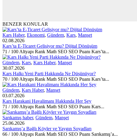
BENZER KONULAR
Kars Haber
,
Ekonomi
,
Gündem
,
Kars
,
Manşet
02.08.2026
Kars’ta E-Ticaret Gelişiyor mu? Dijital Dönüşüm
71 / 100 Altyapı Rank Math SEO SEO Puanı Kars’ta...
Gündem
,
Kars
,
Kars Haber
,
Manşet
30.07.2026
Kars Halkı Yeni Parti Hakkında Ne Düşünüyor?
70 / 100 Altyapı Rank Math SEO SEO Puanı Kars’ta...
Gündem
,
Kars Haber
,
Manşet
03.07.2026
Kars Harakani Havalimanı Hakkında Her Şey
71 / 100 Altyapı Rank Math SEO SEO Puanı Kars...
Sarıkamış haber
,
Gündem
,
Manşet
25.06.2026
Sarıkamış’a Bağlı Köyler ve Yaygın Soyadları
66 / 100 Altyapı Rank Math SEO SEO Puanı Sarıkamış’a...