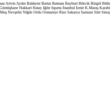
han
Artvin
Aydın
Balıkesir
Bartın
Batman
Bayburt
Bilecik
Bingöl
Bitli
Gümüşhane
Hakkari
Hatay
Iğdır
Isparta
İstanbul
İzmir
K.Maraş
Karab
Muş
Nevşehir
Niğde
Ordu
Osmaniye
Rize
Sakarya
Samsun
Siirt
Sino