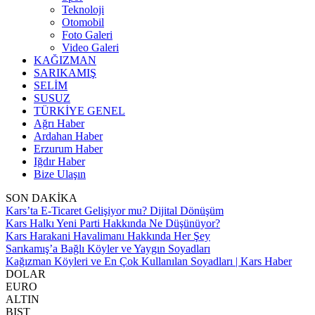
Teknoloji
Otomobil
Foto Galeri
Video Galeri
KAĞIZMAN
SARIKAMIŞ
SELİM
SUSUZ
TÜRKİYE GENEL
Ağrı Haber
Ardahan Haber
Erzurum Haber
Iğdır Haber
Bize Ulaşın
SON DAKİKA
Kars’ta E-Ticaret Gelişiyor mu? Dijital Dönüşüm
Kars Halkı Yeni Parti Hakkında Ne Düşünüyor?
Kars Harakani Havalimanı Hakkında Her Şey
Sarıkamış’a Bağlı Köyler ve Yaygın Soyadları
Kağızman Köyleri ve En Çok Kullanılan Soyadları | Kars Haber
DOLAR
EURO
ALTIN
BIST