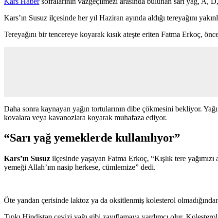
Kars Haber
sofralarının vazgeçilmezi arasında bulunan sarı yağ, A, D
Kars’ın Susuz ilçesinde her yıl Haziran ayında aldığı tereyağını yakınl
Tereyağını bir tencereye koyarak kısık ateşte eriten Fatma Erkoç, önce 
Daha sonra kaynayan yağın tortularının dibe çökmesini bekliyor. Yağı
kovalara veya kavanozlara koyarak muhafaza ediyor.
“Sarı yağ yemeklerde kullanılıyor”
Kars’ın Susuz
ilçesinde yaşayan Fatma Erkoç, “Kışlık tere yağımızı al
yemeği Allah’ım nasip herkese, cümlemize” dedi.
Öte yandan çerisinde laktoz ya da oksitlenmiş kolesterol olmadığından
Tıpkı Hindistan cevizi yağı gibi zayıflamaya yardımcı olur. Kolesterol