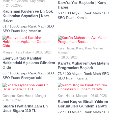
Manşet
,
Gündem
,
Kağızman
Kars’ta Yaz Başkadır | Kars
24.06.2026
Haber
Kağızman Köyleri ve En Çok
63 / 100 Altyapı Rank Math SEO
Kullanılan Soyadları | Kars
SEO Puanı Kars’ta...
Haber
61 / 100 Altyapı Rank Math SEO
SEO Puanı Kağızman’ın...
Kars Haber
,
Kars
,
Kars Merkez
,
Manşet
,
Kars Haber
20.06.2026
Manşet
18.06.2026
Esenyurt’taki Karslılar
Hakkındaki Açıklama Gündem
Kars’ta Muharrem Ayı Matem
Oldu
Programları Başladı
65 / 100 Altyapı Rank Math SEO
73 / 100 Altyapı Rank Math SEO
SEO Puanı Esenyurt’taki...
SEO Puanı Kars’ta...
Gündem
,
Kars Haber
,
Manşet
Kars Haber
,
Manşet
06.06.2026
07.06.2026
Rahmi Koç ve Binali Yıldırım
Sigara Fiyatlarına Zam En
Görüntüleri Gündem Yarattı
Ucuz Sigara 110 TL
72 / 100 Altyapı Rank Math SEO