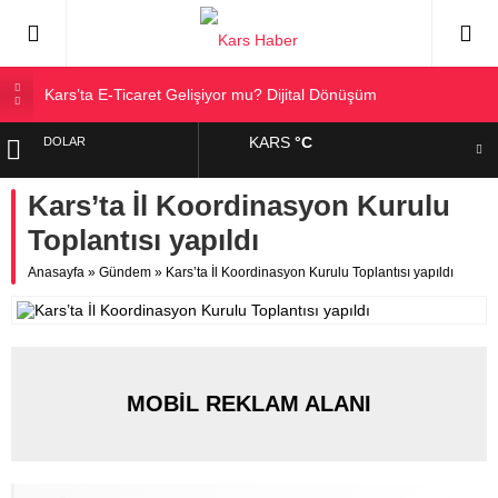
Kars’ta E-Ticaret Gelişiyor mu? Dijital Dönüşüm
Kars Halkı Yeni Parti Hakkında Ne Düşünüyor?
KARS
°C
DOLAR
Kars Harakani Havalimanı Hakkında Her Şey
Sarıkamış’a Bağlı Köyler ve Yaygın Soyadları
Kars’ta İl Koordinasyon Kurulu
EURO
Kağızman Köyleri ve En Çok Kullanılan Soyadları | Kars
Toplantısı yapıldı
Haber
ALTIN
Anasayfa
»
Gündem
»
Kars’ta İl Koordinasyon Kurulu Toplantısı yapıldı
BIST
MOBİL REKLAM ALANI