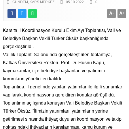
GÜNDEM
KARS MERKEZ
05.10.2022
0
A
-
A
+
Kars’ta İl Koordinasyon Kurulu Ekim Ayı Toplantısı, Vali ve
Belediye Başkan Vekili Türker Öksüz başkanlığında
gerçekleştirildi.
Valilik Toplantı Salonu’nda gerçekleştirilen toplantıya,
Kafkas Üniversitesi Rektörü Prof. Dr. Hüsnü Kapu,
kaymakamlar, ilçe belediye başkanları ve yatırımcı
kurumların yöneticileri katıldı.
Toplantıda, il genelinde yapılan yatırımlar ile ilgili sunumlar
yapılarak, koordinasyonu gerektiren konular görüşüldü.
Toplantının açılışında konuşan Vali Belediye Başkan Vekili
Türker Öksüz, “İlimizin yatırımları, yatırımların yerine
getirilmesi sırasında ihtiyaç duyulan koordinasyon ve takip
noktasındaki ihtiyaçların karşılanması, kamu kurum ve