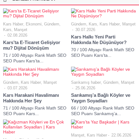
Kars Haber
,
Ekonomi
,
Gündem
,
Gündem
,
Kars
,
Kars Haber
,
Manşet
Kars
,
Manşet
30.07.2026
02.08.2026
Kars Halkı Yeni Parti
Kars’ta E-Ticaret Gelişiyor
Hakkında Ne Düşünüyor?
mu? Dijital Dönüşüm
70 / 100 Altyapı Rank Math SEO
71 / 100 Altyapı Rank Math SEO
SEO Puanı Kars’ta...
SEO Puanı Kars’ta...
Gündem
,
Kars Haber
,
Manşet
Sarıkamış haber
,
Gündem
,
Manşet
03.07.2026
25.06.2026
Kars Harakani Havalimanı
Sarıkamış’a Bağlı Köyler ve
Hakkında Her Şey
Yaygın Soyadları
71 / 100 Altyapı Rank Math SEO
66 / 100 Altyapı Rank Math SEO
SEO Puanı Kars...
SEO Puanı Sarıkamış’a...
Manşet
,
Kars Haber
22.06.2026