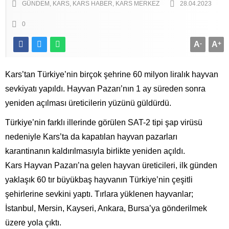
GÜNDEM
KARS
KARS HABER
KARS MERKEZ
28.04.2023
0
A
-
A
+
Kars’tan Türkiye’nin birçok şehrine 60 milyon liralık hayvan
sevkiyatı yapıldı. Hayvan Pazarı’nın 1 ay süreden sonra
yeniden açılması üreticilerin yüzünü güldürdü.
Türkiye’nin farklı illerinde görülen SAT-2 tipi şap virüsü
nedeniyle Kars’ta da kapatılan hayvan pazarları
karantinanın kaldırılmasıyla birlikte yeniden açıldı.
Kars Hayvan Pazarı’na gelen hayvan üreticileri, ilk günden
yaklaşık 60 tır büyükbaş hayvanın Türkiye’nin çeşitli
şehirlerine sevkini yaptı. Tırlara yüklenen hayvanlar;
İstanbul, Mersin, Kayseri, Ankara, Bursa’ya gönderilmek
üzere yola çıktı.