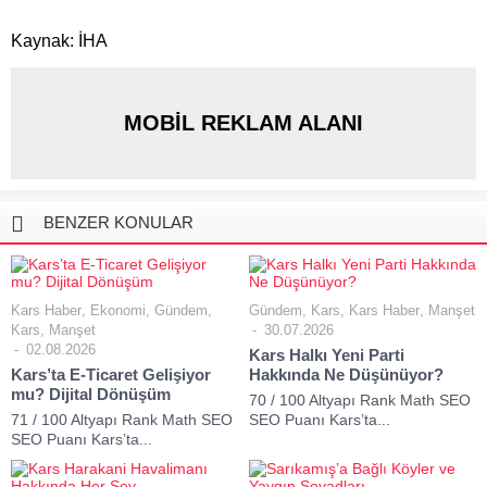
Kaynak: İHA
MOBİL REKLAM ALANI
BENZER KONULAR
Kars Haber
,
Ekonomi
,
Gündem
,
Gündem
,
Kars
,
Kars Haber
,
Manşet
Kars
,
Manşet
30.07.2026
02.08.2026
Kars Halkı Yeni Parti
Kars’ta E-Ticaret Gelişiyor
Hakkında Ne Düşünüyor?
mu? Dijital Dönüşüm
70 / 100 Altyapı Rank Math SEO
71 / 100 Altyapı Rank Math SEO
SEO Puanı Kars’ta...
SEO Puanı Kars’ta...