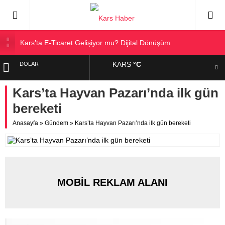
Kars’ta E-Ticaret Gelişiyor mu? Dijital Dönüşüm
Kars Halkı Yeni Parti Hakkında Ne Düşünüyor?
KARS
°C
DOLAR
Kars Harakani Havalimanı Hakkında Her Şey
Sarıkamış’a Bağlı Köyler ve Yaygın Soyadları
Kars’ta Hayvan Pazarı’nda ilk gün
EURO
Kağızman Köyleri ve En Çok Kullanılan Soyadları | Kars
bereketi
Haber
ALTIN
Anasayfa
»
Gündem
»
Kars’ta Hayvan Pazarı’nda ilk gün bereketi
BIST
MOBİL REKLAM ALANI